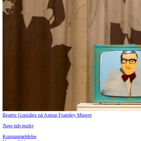
Beatriz González på Astrup Fearnley Museet
Tung tids maler
Kunstanmeldelse