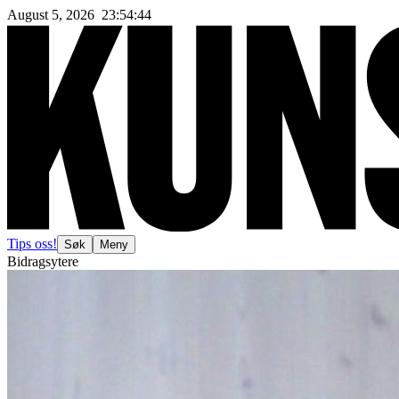
August 5, 2026
23
:
54
:
46
Tips oss!
Søk
Meny
Bidragsytere