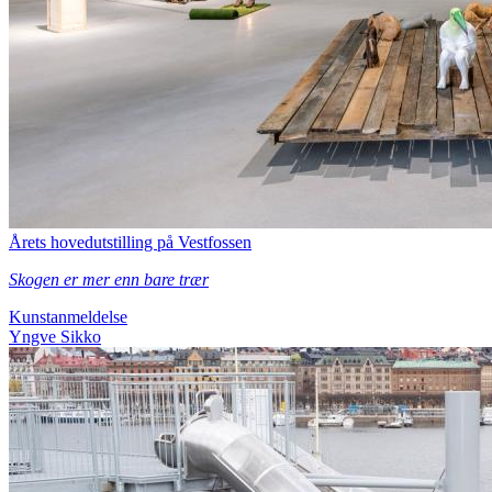
Årets hovedutstilling på Vestfossen
Skogen er mer enn bare trær
Kunstanmeldelse
Yngve Sikko