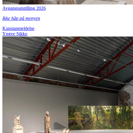
Avgangsutstilling 2026
Ikke håp på menyen
Kunstanmeldelse
Yngve Sikko