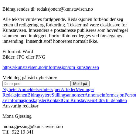
Bidrag sendes til: redaksjonen@kunstavisen.no
Alle tekster vurderes fortløpende. Redaksjonen forbeholder seg
retten til redigering og forkorting. Tekster må være eksklusive for
Kunstavisen. Innsenders e-postadresse publiseres som hovedregel
sammen med innlegget. Portrettfoto vedlegges ved førstegangs
innsending. Innsendt stoff honoreres normalt ikke.
Filformat: Word
Bilder: JPG eller PNG
https://kunstavisen.no/informasjon/om-kunstavisen
Meld deg på vårt nyhetsbrev
Meld på
Nyheter
Anmeldelser
Intervjuer
Artikler
Meninger
Redaksjonen
Bidragsytere
Stillingsannonser
Annonseinformasjon
Perso
av informasjonskapsler
Kontakt
Om Kunstavisen
Bidra til debatten
Ansvarlig redaktør
Mona Gjessing
mona.gjessing@kunstavisen.no
Tlf.: 922 19 341