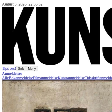
August 5, 2026
22
:
36
:
54
Tips oss!
Søk
Meny
Anmeldelser
Alle
Bokanmeldelse
Filmanmeldelse
Kunstanmeldelse
Tidsskriftanmeld