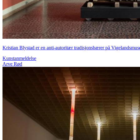
Kristian Blystad er en anti-autoritær tradisjonsbærer på Vigelandsmus
Kunstanmeldelse
Arve Rød