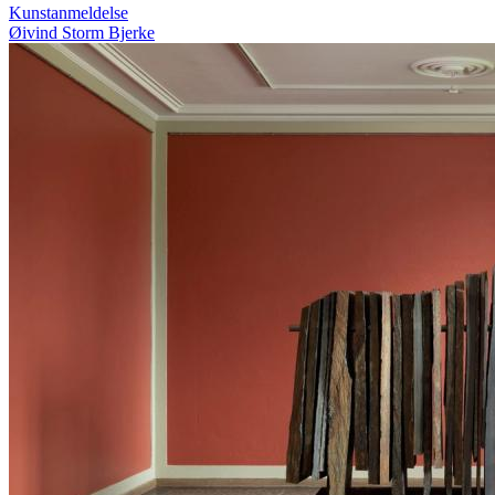
Kunstanmeldelse
Øivind Storm Bjerke