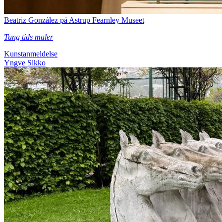
Beatriz González på Astrup Fearnley Museet
Tung tids maler
Kunstanmeldelse
Yngve Sikko