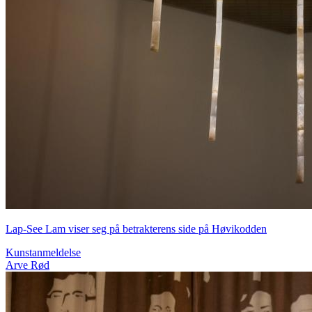
Lap-See Lam viser seg på betrakterens side på Høvikodden
Kunstanmeldelse
Arve Rød