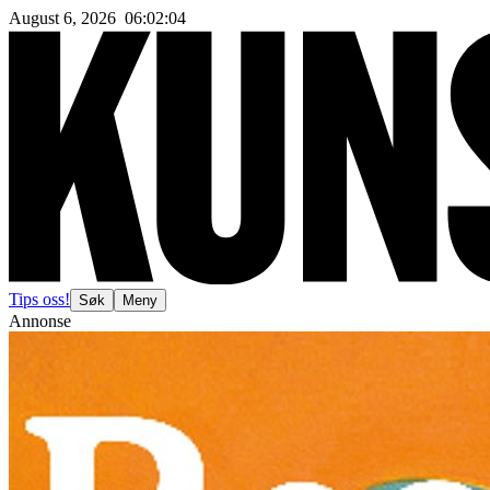
August 6, 2026
06
:
02
:
07
Tips oss!
Søk
Meny
Annonse