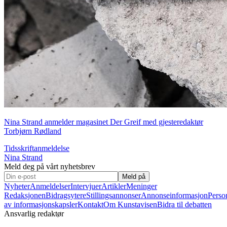
Nina Strand anmelder magasinet Der Greif med gjesteredaktør
Torbjørn Rødland
Tidsskriftanmeldelse
Nina Strand
Meld deg på vårt nyhetsbrev
Meld på
Nyheter
Anmeldelser
Intervjuer
Artikler
Meninger
Redaksjonen
Bidragsytere
Stillingsannonser
Annonseinformasjon
Perso
av informasjonskapsler
Kontakt
Om Kunstavisen
Bidra til debatten
Ansvarlig redaktør