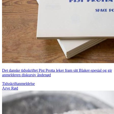
Det danske tidsskriftet Pist Protta leker fram sitt Blaker-spesial og gir
anmelderen diskursiv åndenød
Tidsskriftanmeldelse
Arve Rød