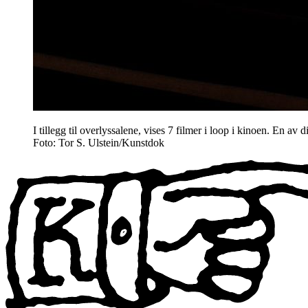
I tillegg til overlyssalene, vises 7 filmer i loop i kinoen. En av d
Foto: Tor S. Ulstein/Kunstdok