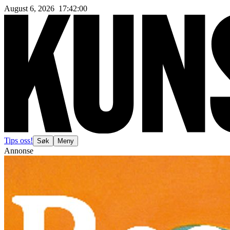
August 6, 2026
17
:
42
:
02
Tips oss!
Søk
Meny
Annonse