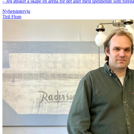
– Jeg ønsker å skape en arena for det aller mest spennende som foregå
Nyhetsintervju
Tiril Flom