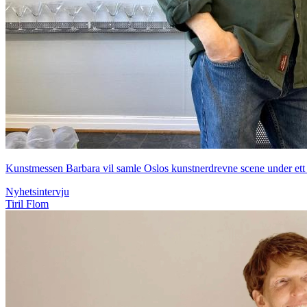
Kunstmessen Barbara vil samle Oslos kunstnerdrevne scene under ett
Nyhetsintervju
Tiril Flom