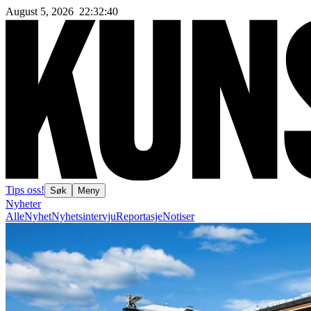
August 5, 2026
22
:
32
:
41
Tips oss!
Søk
Meny
Nyheter
Alle
Nyhet
Nyhetsintervju
Reportasje
Notiser