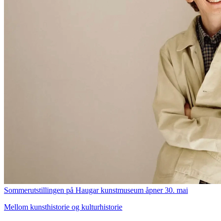
Sommerutstillingen på Haugar kunstmuseum åpner 30. mai
Mellom kunsthistorie og kulturhistorie