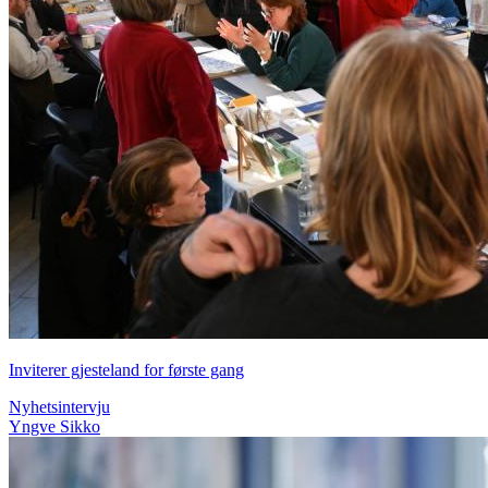
Inviterer gjesteland for første gang
Nyhetsintervju
Yngve Sikko