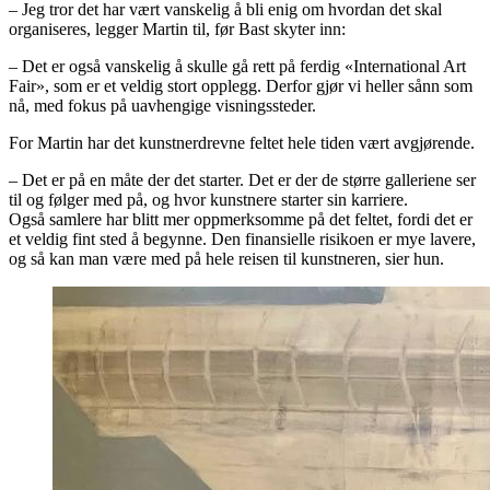
– Jeg tror det har vært vanskelig å bli enig om hvordan det skal
organiseres, legger Martin til, før Bast skyter inn:
– Det er også vanskelig å skulle gå rett på ferdig «International Art
Fair», som er et veldig stort opplegg. Derfor gjør vi heller sånn som
nå, med fokus på uavhengige visningssteder.
For Martin har det kunstnerdrevne feltet hele tiden vært avgjørende.
– Det er på en måte der det starter. Det er der de større galleriene ser
til og følger med på, og hvor kunstnere starter sin karriere.
Også samlere har blitt mer oppmerksomme på det feltet, fordi det er
et veldig fint sted å begynne. Den finansielle risikoen er mye lavere,
og så kan man være med på hele reisen til kunstneren, sier hun.