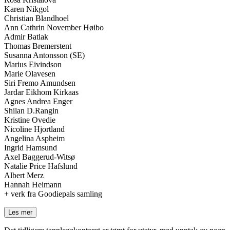
Karen Nikgol
Christian Blandhoel
Ann Cathrin November Høibo
Admir Batlak
Thomas Bremerstent
Susanna Antonsson (SE)
Marius Eivindson
Marie Olavesen
Siri Fremo Amundsen
Jardar Eikhom Kirkaas
Agnes Andrea Enger
Shilan D.Rangin
Kristine Ovedie
Nicoline Hjortland
Angelina Aspheim
Ingrid Hamsund
Axel Baggerud-Witsø
Natalie Price Hafslund
Albert Merz
Hannah Heimann
+ verk fra Goodiepals samling
Les mer