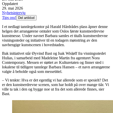
Oppdatert
29. mai 2026
Nyhetsintervju
Tips oss!
Del artikkel
I et nedlagt tannlegekontor på Harald Hårdrådes plass åpner denne
helgen det arrangørene omtaler som Oslos første kunstnerdrevne
kunstmesse. Under navnet Barbara samles et titalls kunstnerdrevne
visningssteder og initiativer til en todagers mønstring av den
uavhengige kunstscenen i hovedstaden.
Bak initiativet står Øyvind Bast og Isak Wisløff fra visningsstedet
Hulias, i samarbeid med Madeleine Martin fra agenturet Nora
Contemporary. Messen er støttet av Kulturetaten og finner sted i
lokalene til tidligere tannlege Barbara Hansen – et navn arrangørene
valgte å beholde også som messetittel.
– Vi tenkte: Hva er det egentlig vi har allerede som er spesielt? Det
er den kunstnerdrevne scenen, som har holdt på over mange tiår. Vi
ville ta tak i den og bygge noe ut fra det som allerede finnes, sier
Bast.