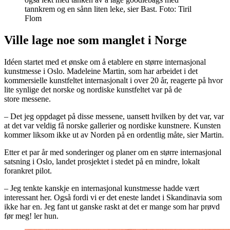
tannkrem og en sånn liten leke, sier Bast. Foto: Tiril
Flom
Ville lage noe som manglet i Norge
Idéen startet med et ønske om å etablere en større internasjonal
kunstmesse i Oslo. Madeleine Martin, som har arbeidet i det
kommersielle kunstfeltet internasjonalt i over 20 år, reagerte på hvor
lite synlige det norske og nordiske kunstfeltet var på de
store messene.
– Det jeg oppdaget på disse messene, uansett hvilken by det var, var
at det var veldig få norske gallerier og nordiske kunstnere. Kunsten
kommer liksom ikke ut av Norden på en ordentlig måte, sier Martin.
Etter et par år med sonderinger og planer om en større internasjonal
satsning i Oslo, landet prosjektet i stedet på en mindre, lokalt
forankret pilot.
– Jeg tenkte kanskje en internasjonal kunstmesse hadde vært
interessant her. Også fordi vi er det eneste landet i Skandinavia som
ikke har en. Jeg fant ut ganske raskt at det er mange som har prøvd
før meg! ler hun.