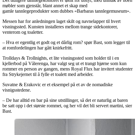
Det tidligere tannlegekontoret er tømt for utstyr, med unntak av noen
møbler som gjenstår, blant annet et skap med
gamle tannlegeprodukter som dubbes «Barbaras tannlegemuseum».
Messen har for anledningen laget skilt og navnelapper til hvert
visningssted. Kunsten installeres mellom trange sidekontorer,
venterom og toaletter.
– Hva er egentlig et godt og et dårlig rom? spør Bast, som legger til
at romfordelingen har gått knirkefritt.
Trolldays & Trollnights, et lite visningssted som holder til i en
kjellerbod på Vålerenga, har valgt seg ut et trangt hjørne som kun
rommer en person av gangen, mens Royal Flux har invitert studenter
fra Strykejernet til å fylle et toalett med arbeider.
Suvatne & Erakovic er et eksempel på et av de nomadiske
visnigsstedene.
– De har alltid en bar på sine utstillinger, så det er naturlig at baren
be satt opp i det største rommet, og her vil det bli servert martini, sier
Bast.