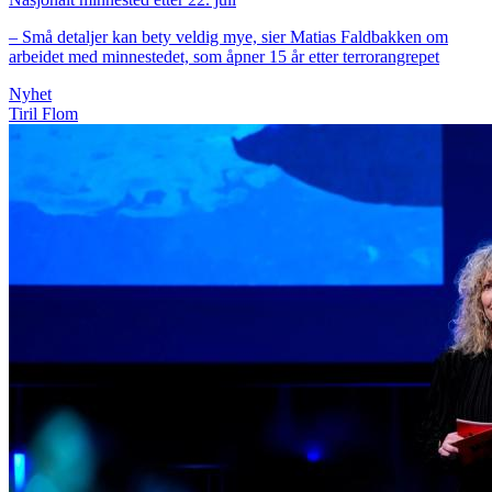
– Små detaljer kan bety veldig mye, sier Matias Faldbakken om
arbeidet med minnestedet, som åpner 15 år etter terrorangrepet
Nyhet
Tiril Flom