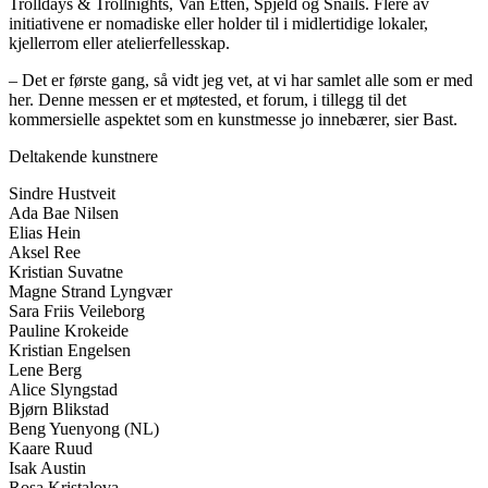
Trolldays & Trollnights, Van Etten, Spjeld og Snails. Flere av
initiativene er nomadiske eller holder til i midlertidige lokaler,
kjellerrom eller atelierfellesskap.
– Det er første gang, så vidt jeg vet, at vi har samlet alle som er med
her. Denne messen er et møtested, et forum, i tillegg til det
kommersielle aspektet som en kunstmesse jo innebærer, sier Bast.
Deltakende kunstnere
Sindre Hustveit
Ada Bae Nilsen
Elias Hein
Aksel Ree
Kristian Suvatne
Magne Strand Lyngvær
Sara Friis Veileborg
Pauline Krokeide
Kristian Engelsen
Lene Berg
Alice Slyngstad
Bjørn Blikstad
Beng Yuenyong (NL)
Kaare Ruud
Isak Austin
Rosa Kristalova