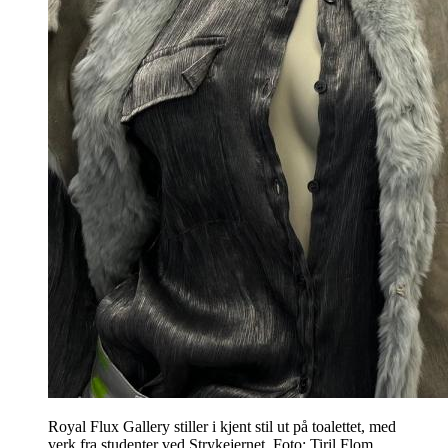
Royal Flux Gallery stiller i kjent stil ut på toalettet, med
verk fra studenter ved Strykejernet. Foto: Tiril Flom