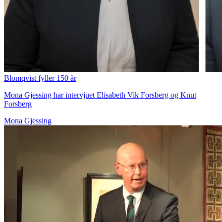
Blomqvist fyller 150 år
Mona Gjessing har intervjuet Elisabeth Vik Forsberg og Knut
Forsberg
Mona Gjessing