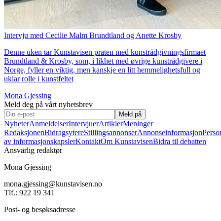
Intervju med Cecilie Malm Brundtland og Anette Krosby
Denne uken tar Kunstavisen praten med kunstrådgivningsfirmaet
Brundtland & Krosby, som, i likhet med øvrige kunstrådgivere i
Norge, fyller en viktig, men kanskje en litt hemmelighetsfull og
uklar rolle i kunstfeltet
Mona Gjessing
Meld deg på vårt nyhetsbrev
Meld på
Nyheter
Anmeldelser
Intervjuer
Artikler
Meninger
Redaksjonen
Bidragsytere
Stillingsannonser
Annonseinformasjon
Perso
av informasjonskapsler
Kontakt
Om Kunstavisen
Bidra til debatten
Ansvarlig redaktør
Mona Gjessing
mona.gjessing@kunstavisen.no
Tlf.: 922 19 341
Post- og besøksadresse