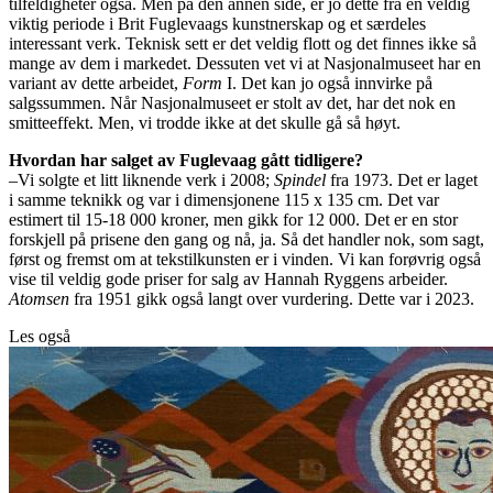
tilfeldigheter også. Men på den annen side, er jo dette fra en veldig
viktig periode i Brit Fuglevaags kunstnerskap og et særdeles
interessant verk. Teknisk sett er det veldig flott og det finnes ikke så
mange av dem i markedet. Dessuten vet vi at Nasjonalmuseet har en
variant av dette arbeidet,
Form
I. Det kan jo også innvirke på
salgssummen. Når Nasjonalmuseet er stolt av det, har det nok en
smitteeffekt. Men, vi trodde ikke at det skulle gå så høyt.
Hvordan har salget av Fuglevaag gått tidligere?
–Vi solgte et litt liknende verk i 2008;
Spindel
fra 1973. Det er laget
i samme teknikk og var i dimensjonene 115 x 135 cm. Det var
estimert til 15-18 000 kroner, men gikk for 12 000. Det er en stor
forskjell på prisene den gang og nå, ja. Så det handler nok, som sagt,
først og fremst om at tekstilkunsten er i vinden. Vi kan forøvrig også
vise til veldig gode priser for salg av Hannah Ryggens arbeider.
Atomsen
fra 1951 gikk også langt over vurdering. Dette var i 2023.
Les også