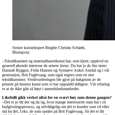
Senior kunstekspert Birgitte Christin Schiøth,
Blomqvist.
–Tekstilkunsten og materialbasertkunst har, som kjent, opplevd en
generell økende interesse de senere årene. Du har jo de fire store:
Hannah Ryggen, Frida Hansen og Synnøve Anker Aurdal og i vår
generasjon, Brit Fuglevaag, som også regnes som en stor
tekstilkunstner. Verdivurderingen ble gjort på bakgrunn av de
prisene på hennes kunst som vi har oppnådd tidligere. Vår erfaring
er at de ikke gått så høyt i annenhåndsmarkedet.
Likefullt gikk verket altså for en svært høy sum denne gangen?
–Det er jo litt der og da òg, hvor mange interesserte man har i en
budgivningsprosess, og selvfølgelig om det er kunder som vil eller
må ha det, f.eks. de som samler på Brit Fuglevaag. Så det er litt