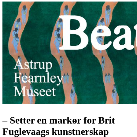
– Setter en markør for Brit
Fuglevaags kunstnerskap