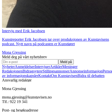
Intervju med Erik Jacobsen
Kunstreporter Erik Jacobsen tar over produksjonen av Kunstavisens
podcast. Nytt navn på podcasten er Kunstiøret
Mona Gjessing
Meld deg på vårt nyhetsbrev
Meld på
Nyheter
Anmeldelser
Intervjuer
Artikler
Meninger
Redaksjonen
Bidragsytere
Stillingsannonser
Annonseinformasjon
Perso
av informasjonskapsler
Kontakt
Om Kunstavisen
Bidra til debatten
Ansvarlig redaktør
Mona Gjessing
mona.gjessing@kunstavisen.no
Tlf.: 922 19 341
Post- og besøksadresse