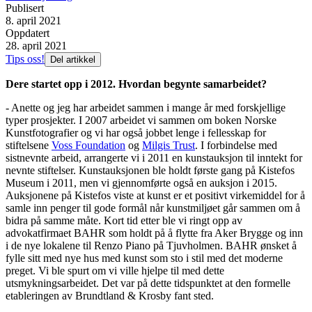
Publisert
8. april 2021
Oppdatert
28. april 2021
Tips oss!
Del artikkel
Dere startet opp i 2012. Hvordan begynte samarbeidet?
- Anette og jeg har arbeidet sammen i mange år med forskjellige
typer prosjekter. I 2007 arbeidet vi sammen om boken Norske
Kunstfotografier og vi har også jobbet lenge i fellesskap for
stiftelsene
Voss Foundation
og
Milgis Trust
. I forbindelse med
sistnevnte arbeid, arrangerte vi i 2011 en kunstauksjon til inntekt for
nevnte stiftelser. Kunstauksjonen ble holdt første gang på Kistefos
Museum i 2011, men vi gjennomførte også en auksjon i 2015.
Auksjonene på Kistefos viste at kunst er et positivt virkemiddel for å
samle inn penger til gode formål når kunstmiljøet går sammen om å
bidra på samme måte. Kort tid etter ble vi ringt opp av
advokatfirmaet BAHR som holdt på å flytte fra Aker Brygge og inn
i de nye lokalene til Renzo Piano på Tjuvholmen. BAHR ønsket å
fylle sitt med nye hus med kunst som sto i stil med det moderne
preget. Vi ble spurt om vi ville hjelpe til med dette
utsmykningsarbeidet. Det var på dette tidspunktet at den formelle
etableringen av Brundtland & Krosby fant sted.