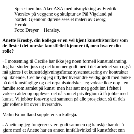
Spisestuen hos Aker ASA med utsmykking av Fredrik
Værslev på veggene og skulptur av Pål Vigeland på
bordet. Gjennom dørene sees et maleri av Georg
Herold.
Foto: Dreyer + Hensley.
Anette Krosby, din kollega er en vel kjent kunsthistoriker som
de fleste i det norske kunstfeltet kjenner til, men hva er din
rolle?
- I motsetning til Cecilie har ikke jeg noen formell kunstutdanning.
Jeg har studert juss og det kommer godt med i det arbeidet som også
må gjøres i et kunstrådgivningsfirma: systematisering av kontrakter
og liknende. Cecilie og jeg utfyller hverandre veldig godt med tanke
på det kunstfaglige og det organisatoriske. Jeg vokste ikke opp i en
familie som samlet på kunst, men har satt meg godt inn i feltet i
voksen alder og opplever det nå som et privilegium å få jobbe med
kunst. Vi jobber forøvrig tett sammen på alle prosjekter, så til dels
glir rollene litt over i hverandre.
Malm Brundtland supplerer sin kollega.
- Anette og jeg fungerer svært godt sammen og kanskje har det å
gjøre med at Anette har en annen innfallsvinkel til kunstfeltet enn