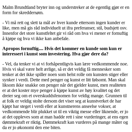
Malm Brundtland bryter inn og understreker at de egentlig gjør er en
form for skreddersøm.
- Vi må rett og slett ta mål av hver kunde ettersom ingen kunder er
like, men må gis råd individuelt ut ifra preferanser, stil, budsjett osv.
Innenfor det store kunstfeltet gir vi råd om hva vi mener er fornuftig
å kjøpe og hva vi ikke kan anbefale.
Apropos fornuftig.... Hvis det kommer en kunde som kun er
interessert i kunst som investering. Hva gjør dere da?
- Vel, da tenker vi at vi forhåpentligvis kan lære vedkommende noe.
Hvis vi skal være helt ærlige, så er det veldig få mennesker som
tenker at det ikke spiller noen som helst rolle om kunsten stiger eller
synker i verdi. Dette med penger og kunst er litt følsomt. Man skal
liksom ikke snakke om penger når det gjelder kunst, men realiteten
er at det koster mye penger å kjøpe kunst av høy kvalitet og det
dreier seg om et overskuddsfenomen for veldig mange. Grunnen til
at folk er veldig stolte dersom det viser seg at kunstverket de har
kjøpt har steget i verdi eller at kunstnerens anseelse vokser, at
vedkommende blir plukket ut til en viktig messe eller liknende, er jo
at det oppleves som at man hadde rett i sine vurderinger, at ens egen
dømmekraft er riktig. Dømmekraft kan vurderes på mange måter og
da er jo økonomi den ene biten.