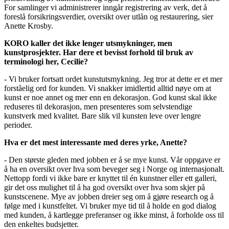
For samlinger vi administrerer inngår registrering av verk, det å
foreslå forsikringsverdier, oversikt over utlån og restaurering, sier
Anette Krosby.
KORO kaller det ikke lenger utsmykninger, men
kunstprosjekter. Har dere et bevisst forhold til bruk av
terminologi her, Cecilie?
- Vi bruker fortsatt ordet kunstutsmykning. Jeg tror at dette er et mer
forståelig ord for kunden. Vi snakker imidlertid alltid nøye om at
kunst er noe annet og mer enn en dekorasjon. God kunst skal ikke
reduseres til dekorasjon, men presenteres som selvstendige
kunstverk med kvalitet. Bare slik vil kunsten leve over lengre
perioder.
Hva er det mest interessante med deres yrke, Anette?
- Den største gleden med jobben er å se mye kunst. Vår oppgave er
å ha en oversikt over hva som beveger seg i Norge og internasjonalt.
Nettopp fordi vi ikke bare er knyttet til én kunstner eller ett galleri,
gir det oss mulighet til å ha god oversikt over hva som skjer på
kunstscenene. Mye av jobben dreier seg om å gjøre research og å
følge med i kunstfeltet. Vi bruker mye tid til å holde en god dialog
med kunden, å kartlegge preferanser og ikke minst, å forholde oss til
den enkeltes budsjetter.