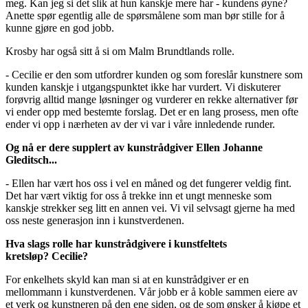
meg. Kan jeg si det slik at hun kanskje mere har - kundens øyne?
Anette spør egentlig alle de spørsmålene som man bør stille for å
kunne gjøre en god jobb.
Krosby har også sitt å si om Malm Brundtlands rolle.
- Cecilie er den som utfordrer kunden og som foreslår kunstnere som
kunden kanskje i utgangspunktet ikke har vurdert. Vi diskuterer
forøvrig alltid mange løsninger og vurderer en rekke alternativer før
vi ender opp med bestemte forslag. Det er en lang prosess, men ofte
ender vi opp i nærheten av der vi var i våre innledende runder.
Og nå er dere supplert av kunstrådgiver Ellen Johanne
Gleditsch...
- Ellen har vært hos oss i vel en måned og det fungerer veldig fint.
Det har vært viktig for oss å trekke inn et ungt menneske som
kanskje strekker seg litt en annen vei. Vi vil selvsagt gjerne ha med
oss neste generasjon inn i kunstverdenen.
Hva slags rolle har kunstrådgivere i kunstfeltets
kretsløp? Cecilie?
For enkelhets skyld kan man si at en kunstrådgiver er en
mellommann i kunstverdenen. Vår jobb er å koble sammen eiere av
et verk og kunstneren på den ene siden, og de som ønsker å kjøpe et