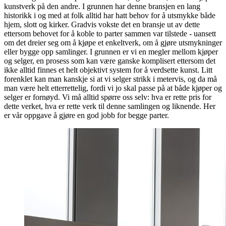
kunstverk på den andre. I grunnen har denne bransjen en lang
historikk i og med at folk alltid har hatt behov for å utsmykke både
hjem, slott og kirker. Gradvis vokste det en bransje ut av dette
ettersom behovet for å koble to parter sammen var tilstede - uansett
om det dreier seg om å kjøpe et enkeltverk, om å gjøre utsmykninger
eller bygge opp samlinger. I grunnen er vi en megler mellom kjøper
og selger, en prosess som kan være ganske komplisert ettersom det
ikke alltid finnes et helt objektivt system for å verdsette kunst. Litt
forenklet kan man kanskje si at vi selger strikk i metervis, og da må
man være helt etterrettelig, fordi vi jo skal passe på at både kjøper og
selger er fornøyd. Vi må alltid spørre oss selv: hva er rette pris for
dette verket, hva er rette verk til denne samlingen og liknende. Her
er vår oppgave å gjøre en god jobb for begge parter.