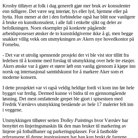
Krosby tilføyer at folk i dag generelt gjør mer bruk av konsulenter
enn tidligere. Det være seg interiør, lys eller lyd, hjemme eller på
hytta. Hun mener at det i den forbindelse også har blitt noe vanligere
å bruke en kunstkonsulent, i alle fall i enkelte sjikt og deler av
befolkningen. Noen eksempler på konkrete pågående
arbeidsprosesser ønsker de to kunstrådgiverne ikke å gi, men begge
snakker villig vekk om utsmykningen av Akers nye hovedkontor på
Fornebu.
- Det var et utrolig spennende prosjekt der vi ble vist stor tillitt fra
ledelsen til å komme med forslag til utsmykking over hele tre etasjer.
Akers ønske var å gjøre et større løft enn vanlig gjennom å kjøpe inn
norsk og internasjonal samtidskunst for å markere Aker som et
moderne konsern.
I dette prosjektet var vi også veldig heldige fordi vi kom inn før hele
bygget var ferdig. Dermed kunne vi bidra til en gjennomgående
løsning. Det mest omfattende grepet ble gjort i spisestuen med
Fredrik Værslevs utsmykking bestående av hele 17 malerier felt inn
i veggene.
Utsmykkingen tilhører serien
Trolley Paintings
hvor Værslev har
benyttet en linjeringsmaskin lik den man bruker til markering av
linjene på fotballbaner og parkeringsplasser. For å fastholde
referansene til denne inspirasjonen har han kun brukt de fargene