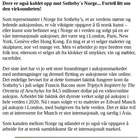
Dere er også koblet opp mot Sotheby´s Norge... Fortell litt om
den virksomheten!
Som representanter i Norge for Sotheby’s, et av verdens største og
ledende auksjonshus, er vår viktigste oppgave å få norsk kunst –
eller kunst som befinner seg i Norge ut i verden og solgt på en av
våre internasjonale auksjoner, det være seg i London, Paris, New
York, Genève eller Hong Kong. En ting er at vi selger malerier og
skulpturer, noe vel mange vet. Men vi arbeider jo mye bredere enn
folk tror, ettersom vi selger alt fra klokker til smykker, vin og møbler,
racerbiler.
Det siste året har vi jo sett store forandringer i auksjonsmarkedet
med nedstengninger og dermed flytting av auksjonene våre online.
Det endelige beviset for at dette formatet faktisk fungerer kom da
Sotheby’s i juli solgte Francis Bacons store
Triptych Inspirert by The
Oresteia of Aeschylus
for 84,5 millioner dollar på en video/online
auksjon. Arbeidet ble faktisk det dyreste verket solgt på auksjon i
hele verden i 2020. Nå i mars solgte vi to malerier av Edvard Munch
på auksjon i London, med budgivere fra hele verden. Det er ikke tvil
om at interessene for Munch er stor internasjonalt, og særlig i Asia.
Som kanalen mellom Norge og utlandet er jo også vår oppgave å
arbeide for at norsk samtidskunst får et internasjonalt marked.