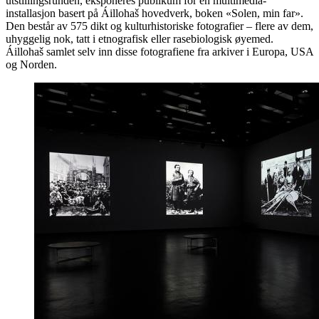
utstillingsrunden, eksponeres publikum for en multimedia-
installasjon basert på Áillohaš hovedverk, boken «Solen, min far».
Den består av 575 dikt og kulturhistoriske fotografier – flere av dem,
uhyggelig nok, tatt i etnografisk eller rasebiologisk øyemed.
Áillohaš samlet selv inn disse fotografiene fra arkiver i Europa, USA
og Norden.