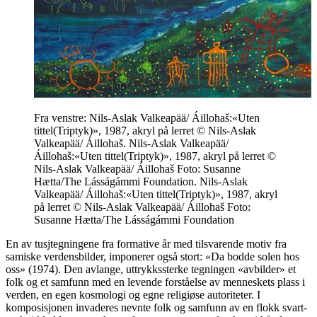
Fra venstre: Nils-Aslak Valkeapää/ Áillohaš:«Uten
tittel(Triptyk)», 1987, akryl på lerret © Nils-Aslak
Valkeapää/ Áillohaš. Nils-Aslak Valkeapää/
Áillohaš:«Uten tittel(Triptyk)», 1987, akryl på lerret ©
Nils-Aslak Valkeapää/ Áillohaš Foto: Susanne
Hætta/The Lásságámmi Foundation. Nils-Aslak
Valkeapää/ Áillohaš:«Uten tittel(Triptyk)», 1987, akryl
på lerret © Nils-Aslak Valkeapää/ Áillohaš Foto:
Susanne Hætta/The Lásságámmi Foundation
En av tusjtegningene fra formative år med tilsvarende motiv fra
samiske verdensbilder, imponerer også stort: «Da bodde solen hos
oss» (1974). Den avlange, uttrykkssterke tegningen «avbilder» et
folk og et samfunn med en levende forståelse av menneskets plass i
verden, en egen kosmologi og egne religiøse autoriteter. I
komposisjonen invaderes nevnte folk og samfunn av en flokk svart-