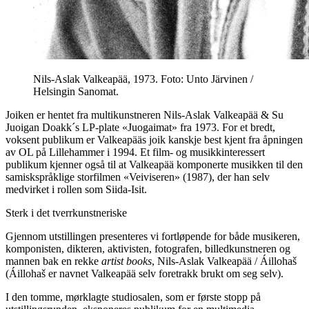
Nils-Aslak Valkeapää, 1973. Foto: Unto Järvinen /
Helsingin Sanomat.
Joiken er hentet fra multikunstneren Nils-Aslak Valkeapää & Su
Juoigan Doakk´s LP-plate «Juogaimat» fra 1973. For et bredt,
voksent publikum er Valkeapääs joik kanskje best kjent fra åpningen
av OL på Lillehammer i 1994. Et film- og musikkinteressert
publikum kjenner også til at Valkeapää komponerte musikken til den
samiskspråklige storfilmen «Veiviseren» (1987), der han selv
medvirket i rollen som Siida-Isit.
Sterk i det tverrkunstneriske
Gjennom utstillingen presenteres vi fortløpende for både musikeren,
komponisten, dikteren, aktivisten, fotografen, billedkunstneren og
mannen bak en rekke
artist books
, Nils-Aslak Valkeapää / Áillohaš
(Áillohaš er navnet Valkeapää selv foretrakk brukt om seg selv).
I den tomme, mørklagte studiosalen, som er første stopp på