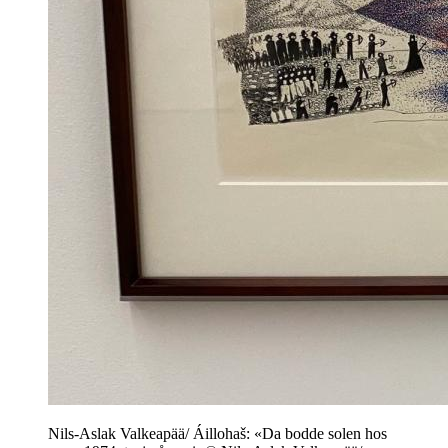
Nils-Aslak Valkeapää/ Áillohaš: «Da bodde solen hos