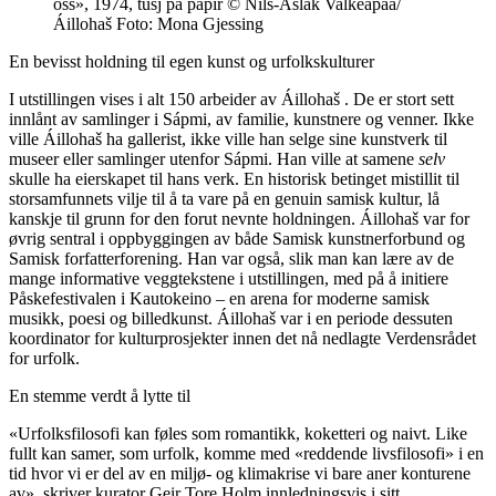
oss», 1974, tusj på papir © Nils-Aslak Valkeapää/
Áillohaš Foto: Mona Gjessing
En bevisst holdning til egen kunst og urfolkskulturer
I utstillingen vises i alt 150 arbeider av Áillohaš . De er stort sett
innlånt av samlinger i Sápmi, av familie, kunstnere og venner. Ikke
ville Áillohaš ha gallerist, ikke ville han selge sine kunstverk til
museer eller samlinger utenfor Sápmi. Han ville at samene
selv
skulle ha eierskapet til hans verk. En historisk betinget mistillit til
storsamfunnets vilje til å ta vare på en genuin samisk kultur, lå
kanskje til grunn for den forut nevnte holdningen. Áillohaš var for
øvrig sentral i oppbyggingen av både Samisk kunstnerforbund og
Samisk forfatterforening. Han var også, slik man kan lære av de
mange informative veggtekstene i utstillingen, med på å initiere
Påskefestivalen i Kautokeino – en arena for moderne samisk
musikk, poesi og billedkunst. Áillohaš var i en periode dessuten
koordinator for kulturprosjekter innen det nå nedlagte Verdensrådet
for urfolk.
En stemme verdt å lytte til
«Urfolksfilosofi kan føles som romantikk, koketteri og naivt. Like
fullt kan samer, som urfolk, komme med «reddende livsfilosofi» i en
tid hvor vi er del av en miljø- og klimakrise vi bare aner konturene
av», skriver kurator Geir Tore Holm innledningsvis i sitt