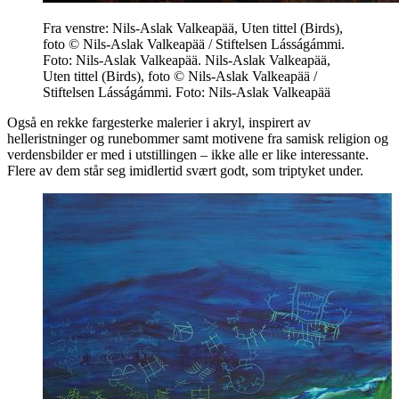
Fra venstre: Nils-Aslak Valkeapää, Uten tittel (Birds),
foto © Nils-Aslak Valkeapää / Stiftelsen Lásságámmi.
Foto: Nils-Aslak Valkeapää. Nils-Aslak Valkeapää,
Uten tittel (Birds), foto © Nils-Aslak Valkeapää /
Stiftelsen Lásságámmi. Foto: Nils-Aslak Valkeapää
Også en rekke fargesterke malerier i akryl, inspirert av
helleristninger og runebommer samt motivene fra samisk religion og
verdensbilder er med i utstillingen – ikke alle er like interessante.
Flere av dem står seg imidlertid svært godt, som triptyket under.