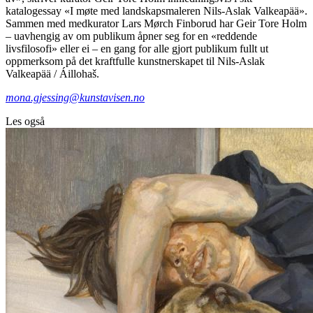
katalogessay «I møte med landskapsmaleren Nils-Aslak Valkeapää».
Sammen med medkurator Lars Mørch Finborud har Geir Tore Holm
– uavhengig av om publikum åpner seg for en «reddende
livsfilosofi» eller ei – en gang for alle gjort publikum fullt ut
oppmerksom på det kraftfulle kunstnerskapet til Nils-Aslak
Valkeapää / Áillohaš.
mona.gjessing@kunstavisen.no
Les også