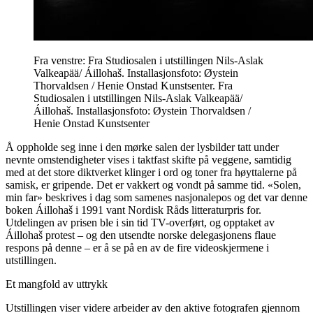
Fra venstre: Fra Studiosalen i utstillingen Nils-Aslak
Valkeapää/ Áillohaš. Installasjonsfoto: Øystein
Thorvaldsen / Henie Onstad Kunstsenter. Fra
Studiosalen i utstillingen Nils-Aslak Valkeapää/
Áillohaš. Installasjonsfoto: Øystein Thorvaldsen /
Henie Onstad Kunstsenter
Å oppholde seg inne i den mørke salen der lysbilder tatt under
nevnte omstendigheter vises i taktfast skifte på veggene, samtidig
med at det store diktverket klinger i ord og toner fra høyttalerne på
samisk, er gripende. Det er vakkert og vondt på samme tid. «Solen,
min far» beskrives i dag som samenes nasjonalepos og det var denne
boken Áillohaš i 1991 vant Nordisk Råds litteraturpris for.
Utdelingen av prisen ble i sin tid TV-overført, og opptaket av
Áillohaš protest – og den utsendte norske delegasjonens flaue
respons på denne – er å se på en av de fire videoskjermene i
utstillingen.
Et mangfold av uttrykk
Utstillingen viser videre arbeider av den aktive fotografen gjennom