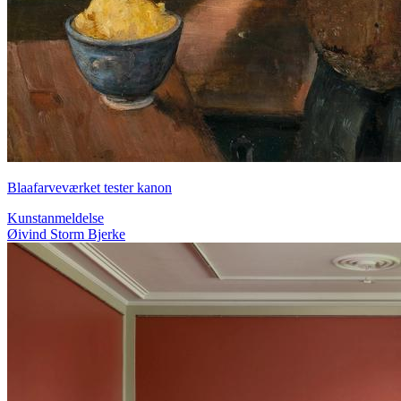
Blaafarveværket tester kanon
Kunstanmeldelse
Øivind Storm Bjerke