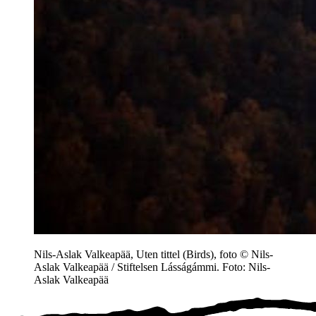
Nils-Aslak Valkeapää, Uten tittel (Birds), foto © Nils-
Aslak Valkeapää / Stiftelsen Lásságámmi. Foto: Nils-
Aslak Valkeapää