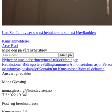
Lap-See Lam viser seg på betrakterens side på Høvikodden
Kunstanmeldelse
Arve Rød
Meld deg på vårt nyhetsbrev
Meld på
Nyheter
Anmeldelser
Intervjuer
Artikler
Meninger
Redaksjonen
Bidragsytere
Stillingsannonser
Annonseinformasjon
Perso
av informasjonskapsler
Kontakt
Om Kunstavisen
Bidra til debatten
Ansvarlig redaktør
Mona Gjessing
mona.gjessing@kunstavisen.no
Tlf.: 922 19 341
Post- og besøksadresse
Kunstavisen AS