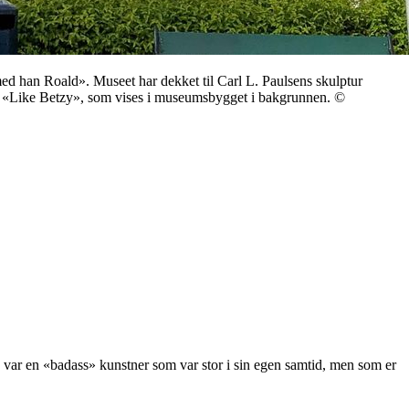
d han Roald». Museet har dekket til Carl L. Paulsens skulptur
en «Like Betzy», som vises i museumsbygget i bakgrunnen. ©
en «badass» kunstner som var stor i sin egen samtid, men som er