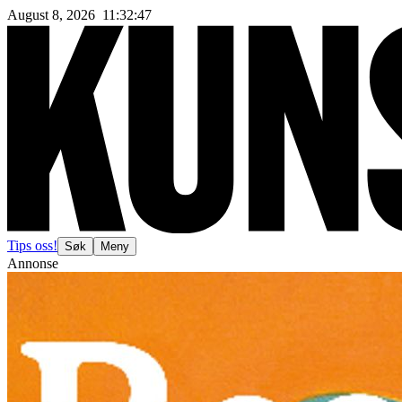
August 8, 2026
11
:
32
:
49
Tips oss!
Søk
Meny
Annonse