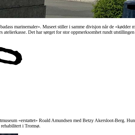
dass marinemaler». Museet stiller i samme divisjon når de «kødder me
atelierkasse. Det har sørget for stor oppmerksomhet rundt utstilling
um «erstattet» Roald Amundsen med Betzy Akersloot-Berg. Hun var 
 rehabilitert i Tromsø.