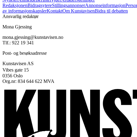
Redaksjonen
Bidragsytere
Stillingsannonser
Annonseinformasjon
Perso
av informasjonskapsler
Kontakt
Om Kunstavisen
Bidra til debatten
Ansvarlig redaktør
Mona Gjessing
mona.gjessing@kunstavisen.no
Tlf.: 922 19 341
Post- og besøksadresse
Kunstavisen AS
Vibes gate 15
0356 Oslo
Org.nr: 834 644 622 MVA