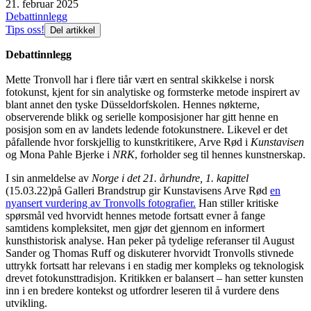
21. februar 2025
Debattinnlegg
Tips oss!
Del artikkel
Debattinnlegg
Mette Tronvoll har i flere tiår vært en sentral skikkelse i norsk
fotokunst, kjent for sin analytiske og formsterke metode inspirert av
blant annet den tyske Düsseldorfskolen. Hennes nøkterne,
observerende blikk og serielle komposisjoner har gitt henne en
posisjon som en av landets ledende fotokunstnere. Likevel er det
påfallende hvor forskjellig to kunstkritikere, Arve Rød i
Kunstavisen
og Mona Pahle Bjerke i
NRK
, forholder seg til hennes kunstnerskap.
I sin anmeldelse av
Norge i det 21. århundre, 1. kapittel
(15.03.22)på Galleri Brandstrup gir Kunstavisens Arve Rød
en
nyansert vurdering av Tronvolls fotografier.
Han stiller kritiske
spørsmål ved hvorvidt hennes metode fortsatt evner å fange
samtidens kompleksitet, men gjør det gjennom en informert
kunsthistorisk analyse. Han peker på tydelige referanser til August
Sander og Thomas Ruff og diskuterer hvorvidt Tronvolls stivnede
uttrykk fortsatt har relevans i en stadig mer kompleks og teknologisk
drevet fotokunsttradisjon. Kritikken er balansert – han setter kunsten
inn i en bredere kontekst og utfordrer leseren til å vurdere dens
utvikling.