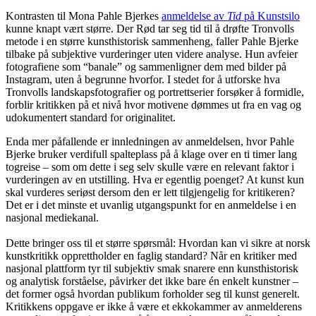
Kontrasten til Mona Pahle Bjerkes
anmeldelse av
Tid
på Kunstsilo
kunne knapt vært større. Der Rød tar seg tid til å drøfte Tronvolls
metode i en større kunsthistorisk sammenheng, faller Pahle Bjerke
tilbake på subjektive vurderinger uten videre analyse. Hun avfeier
fotografiene som “banale” og sammenligner dem med bilder på
Instagram, uten å begrunne hvorfor. I stedet for å utforske hva
Tronvolls landskapsfotografier og portrettserier forsøker å formidle,
forblir kritikken på et nivå hvor motivene dømmes ut fra en vag og
udokumentert standard for originalitet.
Enda mer påfallende er innledningen av anmeldelsen, hvor Pahle
Bjerke bruker verdifull spalteplass på å klage over en ti timer lang
togreise – som om dette i seg selv skulle være en relevant faktor i
vurderingen av en utstilling. Hva er egentlig poenget? At kunst kun
skal vurderes seriøst dersom den er lett tilgjengelig for kritikeren?
Det er i det minste et uvanlig utgangspunkt for en anmeldelse i en
nasjonal mediekanal.
Dette bringer oss til et større spørsmål: Hvordan kan vi sikre at norsk
kunstkritikk opprettholder en faglig standard? Når en kritiker med
nasjonal plattform tyr til subjektiv smak snarere enn kunsthistorisk
og analytisk forståelse, påvirker det ikke bare én enkelt kunstner –
det former også hvordan publikum forholder seg til kunst generelt.
Kritikkens oppgave er ikke å være et ekkokammer av anmelderens