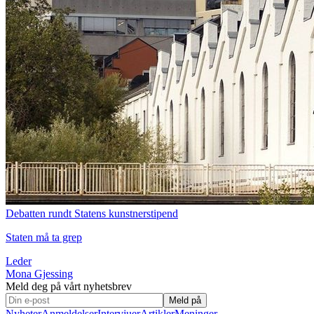
Debatten rundt Statens kunstnerstipend
Staten må ta grep
Leder
Mona Gjessing
Meld deg på vårt nyhetsbrev
Meld på
Nyheter
Anmeldelser
Intervjuer
Artikler
Meninger