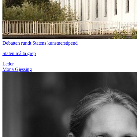
Debatten rundt Statens kunstnerstipend
Staten må ta grep
Leder
Mona Gjessing