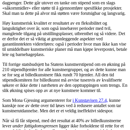
dagpenger. Dette går utover en tanke om stipend som en slags
«såkornmidler» eller støtte til å gjennomføre spesifikke prosjekter.
Skal man ta dette på alvor må støtten være forutsigbar og langvarig.
Høy kunstnerisk kvalitet er resultatet av en fleksibilitet og
langsiktighet over år, som også innebærer perioder med tvil,
manglende tilgang på utstillingsplasser, utbrenthet og så videre. Det
er derfor det er så viktig at grunnleggende aspekter ved
garantiinntekten videreføres: også i perioder hvor man ikke kan vise
til umiddelbare kunstneriske planer må man kjøpe leverpostei, betale
leie og barnehageplass.
Til forrige statsbudsjett ba Statens kunstnerstipend om en økning på
210 stipendhjemler for alle kunstnergrupper, og av dette kunne man
se for seg at billedkunstnere fikk rundt 70 hjemler. All den tid
stipendkomiteen for billedkunst må avvise tusenvis av kvalifiserte
søkere er ikke dette i nærheten av den opptrappingen som trengs. En
slik økning spises opp av at nye kunstnere kommer til.
Som Mona Gjessing argumenterer for
i Kunstavisen 27.4,
kunne
kanskje noe av dette over tid løses ved å redusere antallet som tar
kunstnerutdannelse. Men det er et veldig ineffektivt sidespor.
Når så få får stipend, med det resultat at 40% av billedkunstnerne
lever
under fattigdomsgrensen
ligger ikke forholdene til rette for et