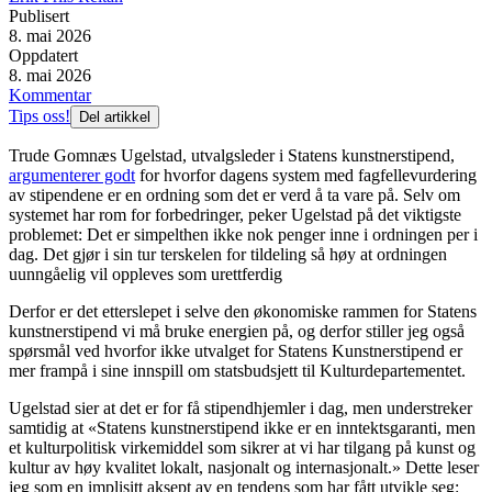
Publisert
8. mai 2026
Oppdatert
8. mai 2026
Kommentar
Tips oss!
Del artikkel
Trude Gomnæs Ugelstad, utvalgsleder i Statens kunstnerstipend,
argumenterer godt
for hvorfor dagens system med fagfellevurdering
av stipendene er en ordning som det er verd å ta vare på. Selv om
systemet har rom for forbedringer, peker Ugelstad på det viktigste
problemet: Det er simpelthen ikke nok penger inne i ordningen per i
dag. Det gjør i sin tur terskelen for tildeling så høy at ordningen
uunngåelig vil oppleves som urettferdig
Derfor er det etterslepet i selve den økonomiske rammen for Statens
kunstnerstipend vi må bruke energien på, og derfor stiller jeg også
spørsmål ved hvorfor ikke utvalget for Statens Kunstnerstipend er
mer frampå i sine innspill om statsbudsjett til Kulturdepartementet.
Ugelstad sier at det er for få stipendhjemler i dag, men understreker
samtidig at «Statens kunstnerstipend ikke er en inntektsgaranti, men
et kulturpolitisk virkemiddel som sikrer at vi har tilgang på kunst og
kultur av høy kvalitet lokalt, nasjonalt og internasjonalt.» Dette leser
jeg som en implisitt aksept av en tendens som har fått utvikle seg: