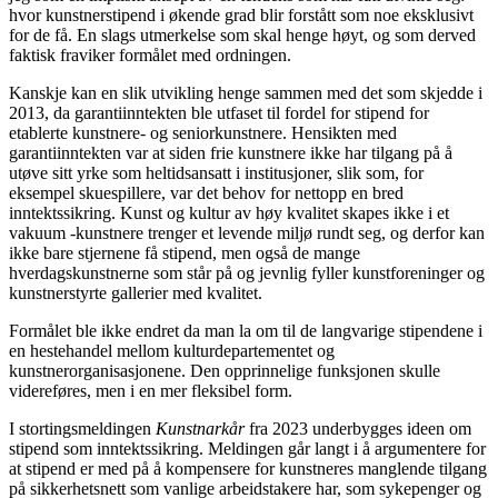
hvor kunstnerstipend i økende grad blir forstått som noe eksklusivt
for de få. En slags utmerkelse som skal henge høyt, og som derved
faktisk fraviker formålet med ordningen.
Kanskje kan en slik utvikling henge sammen med det som skjedde i
2013, da garantiinntekten ble utfaset til fordel for stipend for
etablerte kunstnere- og seniorkunstnere. Hensikten med
garantiinntekten var at siden frie kunstnere ikke har tilgang på å
utøve sitt yrke som heltidsansatt i institusjoner, slik som, for
eksempel skuespillere, var det behov for nettopp en bred
inntektssikring. Kunst og kultur av høy kvalitet skapes ikke i et
vakuum -kunstnere trenger et levende miljø rundt seg, og derfor kan
ikke bare stjernene få stipend, men også de mange
hverdagskunstnerne som står på og jevnlig fyller kunstforeninger og
kunstnerstyrte gallerier med kvalitet.
Formålet ble ikke endret da man la om til de langvarige stipendene i
en hestehandel mellom kulturdepartementet og
kunstnerorganisasjonene. Den opprinnelige funksjonen skulle
videreføres, men i en mer fleksibel form.
I stortingsmeldingen
Kunstnarkår
fra 2023 underbygges ideen om
stipend som inntektssikring. Meldingen går langt i å argumentere for
at stipend er med på å kompensere for kunstneres manglende tilgang
på sikkerhetsnett som vanlige arbeidstakere har, som sykepenger og