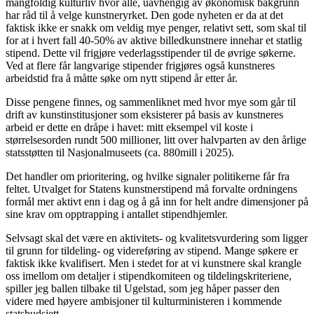
mangfoldig kulturliv hvor alle, uavhengig av økonomisk bakgrunn
har råd til å velge kunstneryrket. Den gode nyheten er da at det
faktisk ikke er snakk om veldig mye penger, relativt sett, som skal til
for at i hvert fall 40-50% av aktive billedkunstnere innehar et statlig
stipend. Dette vil frigjøre vederlagsstipender til de øvrige søkerne.
Ved at flere får langvarige stipender frigjøres også kunstneres
arbeidstid fra å måtte søke om nytt stipend år etter år.
Disse pengene finnes, og sammenliknet med hvor mye som går til
drift av kunstinstitusjoner som eksisterer på basis av kunstneres
arbeid er dette en dråpe i havet: mitt eksempel vil koste i
størrelsesorden rundt 500 millioner, litt over halvparten av den årlige
statsstøtten til Nasjonalmuseets (ca. 880mill i 2025).
Det handler om prioritering, og hvilke signaler politikerne får fra
feltet. Utvalget for Statens kunstnerstipend må forvalte ordningens
formål mer aktivt enn i dag og å gå inn for helt andre dimensjoner på
sine krav om opptrapping i antallet stipendhjemler.
Selvsagt skal det være en aktivitets- og kvalitetsvurdering som ligger
til grunn for tildeling- og videreføring av stipend. Mange søkere er
faktisk ikke kvalifisert. Men i stedet for at vi kunstnere skal krangle
oss imellom om detaljer i stipendkomiteen og tildelingskriteriene,
spiller jeg ballen tilbake til Ugelstad, som jeg håper passer den
videre med høyere ambisjoner til kulturministeren i kommende
statsbudsjett.