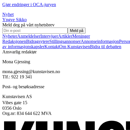
Gjør endringer i OCA-juryen
Nyhet
Yngve Sikko
Meld deg på vårt nyhetsbrev
Meld på
Nyheter
Anmeldelser
Intervjuer
Artikler
Meninger
Redaksjonen
Bidragsytere
Stillingsannonser
Annonseinformasjon
Perso
av informasjonskapsler
Kontakt
Om Kunstavisen
Bidra til debatten
Ansvarlig redaktør
Mona Gjessing
mona.gjessing@kunstavisen.no
Tlf.: 922 19 341
Post- og besøksadresse
Kunstavisen AS
Vibes gate 15
0356 Oslo
Org.nr: 834 644 622 MVA