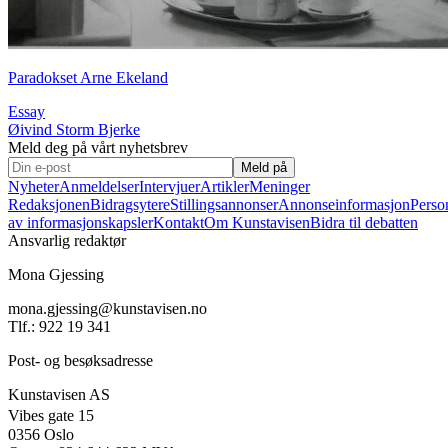
Paradokset Arne Ekeland
Essay
Øivind Storm Bjerke
Meld deg på vårt nyhetsbrev
Meld på
Nyheter
Anmeldelser
Intervjuer
Artikler
Meninger
Redaksjonen
Bidragsytere
Stillingsannonser
Annonseinformasjon
Perso
av informasjonskapsler
Kontakt
Om Kunstavisen
Bidra til debatten
Ansvarlig redaktør
Mona Gjessing
mona.gjessing@kunstavisen.no
Tlf.: 922 19 341
Post- og besøksadresse
Kunstavisen AS
Vibes gate 15
0356 Oslo