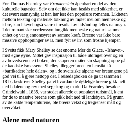
For Thomas Fearnley var
Frankenstein
åpenbart en del av den
kulturelle bagasjen. Selv om det ikke kan fastlås med sikkerhet, er
det svært sannsynlig at han har lest den populære romanen. Likheten
mellom tekstlig og malerisk tolkning av møtet mellom menneske og
isbre, kan likevel også være et resultat av tidsånd og felles natursyn.
I det romantiske verdenssyn inngikk menneske og natur i samme
enhet og var gjennomsyret av samme kraft. Breene var ikke bare
massive opphopninger av is, men fylt av liv, som frosne kjemper.
I Sveits fikk Mary Shelley se det enorme Mer de Glace, «Ishavet»,
med egne øyne. Møtet gav inspirasjon til både utdraget over og en
av hovedscenene i boken, der skaperen møter sin skapning oppe på
de kaotiske ismassene. Shelley tillegger breen en hensikt i å
«barrikadere hele dalen», og i de sveitsiske alpene var bretungene på
god vei til å gjøre nettopp det. I reisedagboken de ga ut sammen i
1817, beskriver Shelley-paret hvordan de dødelige breene gikk helt
ned i dalene og rev med seg skog og mark. Da Fearnley besøkte
Grindelwald i 1835, var stedet allerede et populært turistmål, kjent
for de to massive breene som gikk helt ned til landsbyen. På grunn
av de kalde temperaturene, ble breers vekst og tregrenser målt og
overvåket.
Alene med naturen