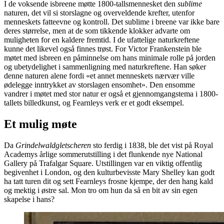
I de voksende isbreene møtte 1800-tallsmennesket den
sublime
naturen, det vil si storslagne og overveldende krefter, utenfor
menneskets fatteevne og kontroll. Det sublime i breene var ikke bare
deres størrelse, men at de som tikkende klokker advarte om
muligheten for en kaldere fremtid. I de ufattelige naturkreftene
kunne det likevel også finnes trøst. For Victor Frankenstein ble
møtet med isbreen en påminnelse om hans minimale rolle på jorden
og ubetydelighet i sammenligning med naturkreftene. Han søker
denne naturen alene fordi «et annet menneskets nærvær ville
ødelegge inntrykket av storslagen ensomhet». Den ensomme
vandrer i møtet med stor natur er også et gjennomgangstema i 1800-
tallets billedkunst, og Fearnleys verk er et godt eksempel.
Et mulig møte
Da
Grindelwaldgletscheren
sto ferdig i 1838, ble det vist på Royal
Academys årlige sommerutstilling i det flunkende nye National
Gallery på Trafalgar Square. Utstillingen var en viktig offentlig
begivenhet i London, og den kulturbevisste Mary Shelley kan godt
ha tatt turen dit og sett Fearnleys frosne kjempe, der den hang kald
og mektig i østre sal. Mon tro om hun da så en bit av sin egen
skapelse i hans?