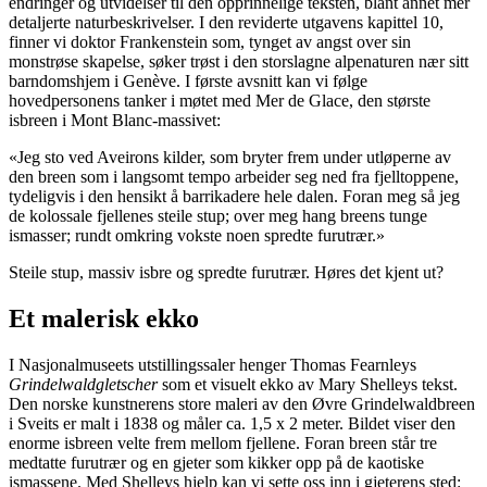
endringer og utvidelser til den opprinnelige teksten, blant annet mer
detaljerte naturbeskrivelser. I den reviderte utgavens kapittel 10,
finner vi doktor Frankenstein som, tynget av angst over sin
monstrøse skapelse, søker trøst i den storslagne alpenaturen nær sitt
barndomshjem i Genève. I første avsnitt kan vi følge
hovedpersonens tanker i møtet med Mer de Glace, den største
isbreen i Mont Blanc-massivet:
«Jeg sto ved Aveirons kilder, som bryter frem under utløperne av
den breen som i langsomt tempo arbeider seg ned fra fjelltoppene,
tydeligvis i den hensikt å barrikadere hele dalen. Foran meg så jeg
de kolossale fjellenes steile stup; over meg hang breens tunge
ismasser; rundt omkring vokste noen spredte furutrær.»
Steile stup, massiv isbre og spredte furutrær. Høres det kjent ut?
Et malerisk ekko
I Nasjonalmuseets utstillingssaler henger Thomas Fearnleys
Grindelwaldgletscher
som et visuelt ekko av Mary Shelleys tekst.
Den norske kunstnerens store maleri av den Øvre Grindelwaldbreen
i Sveits er malt i 1838 og måler ca. 1,5 x 2 meter. Bildet viser den
enorme isbreen velte frem mellom fjellene. Foran breen står tre
medtatte furutrær og en gjeter som kikker opp på de kaotiske
ismassene. Med Shelleys hjelp kan vi sette oss inn i gjeterens sted: