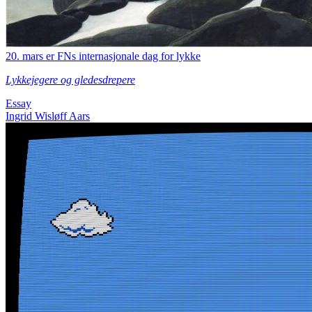
20. mars er FNs internasjonale dag for lykke
Lykkejegere og gledesdrepere
Essay
Ingrid Wisløff Aars