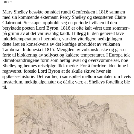
breer.
Mary Shelley besøkte området rundt Genfersjøen i 1816 sammen
med sin kommende ektemann Percy Shelley og stesøsteren Claire
Clairmont. Selskapet oppholdt seg en periode i villaen til den
beryktede poeten Lord Byron. 1816 er ofte kalt «året uten sommer»
på grunn av at det var uvanlig kaldt. I tillegg til den generelt lave
middeltemperaturen i perioden, var den ytterligere nedkjølingen
dette året en konsekvens av det kraftige utbruddet av vulkanen
Tambora i Indonesia i 1815. Mengden av vulkansk aske og gasser
førte til blokkering av sollyset og kaldere temperaturer. I Europa tok
klimaforandringene form som heftig uvær og oversvømmelser, noe
Shelley og hennes reisefølge fikk merke. For å fordrive tiden inne i
regnværet, foreslo Lord Byron at de skulle skrive hver sin
spøkelseshistorie. Det var her, i samspillet mellom samtaler om livets
mysterium, mektig alpenatur og dårlig vær, at Shelleys fortelling ble
til.