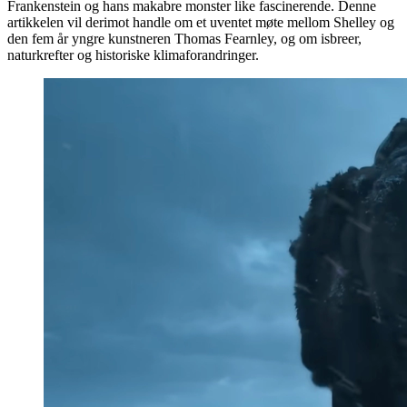
Frankenstein og hans makabre monster like fascinerende. Denne
artikkelen vil derimot handle om et uventet møte mellom Shelley og
den fem år yngre kunstneren Thomas Fearnley, og om isbreer,
naturkrefter og historiske klimaforandringer.