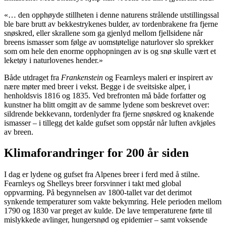
«… den opphøyde stillheten i denne naturens strålende utstillingssal
ble bare brutt av bekkestrykenes bulder, av tordenbrakene fra fjerne
snøskred, eller skrallene som ga gjenlyd mellom fjellsidene når
breens ismasser som følge av uomstøtelige naturlover slo sprekker
som om hele den enorme opphopningen av is og snø skulle vært et
leketøy i naturlovenes hender.»
Både utdraget fra
Frankenstein
og Fearnleys maleri er inspirert av
nære møter med breer i vekst. Begge i de sveitsiske alper, i
henholdsvis 1816 og 1835. Ved brefronten må både forfatter og
kunstner ha blitt omgitt av de samme lydene som beskrevet over:
sildrende bekkevann, tordenlyder fra fjerne snøskred og knakende
ismasser – i tillegg det kalde gufset som oppstår når luften avkjøles
av breen.
Klimaforandringer for 200 år siden
I dag er lydene og gufset fra Alpenes breer i ferd med å stilne.
Fearnleys og Shelleys breer forsvinner i takt med global
oppvarming. På begynnelsen av 1800-tallet var det derimot
synkende temperaturer som vakte bekymring. Hele perioden mellom
1790 og 1830 var preget av kulde. De lave temperaturene førte til
mislykkede avlinger, hungersnød og epidemier – samt voksende