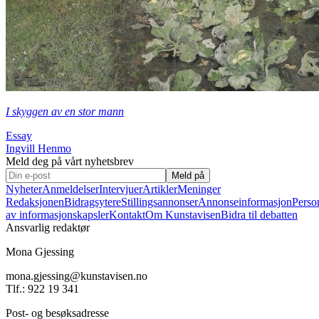
I skyggen av en stor mann
Essay
Ingvill Henmo
Meld deg på vårt nyhetsbrev
Meld på
Nyheter
Anmeldelser
Intervjuer
Artikler
Meninger
Redaksjonen
Bidragsytere
Stillingsannonser
Annonseinformasjon
Perso
av informasjonskapsler
Kontakt
Om Kunstavisen
Bidra til debatten
Ansvarlig redaktør
Mona Gjessing
mona.gjessing@kunstavisen.no
Tlf.: 922 19 341
Post- og besøksadresse