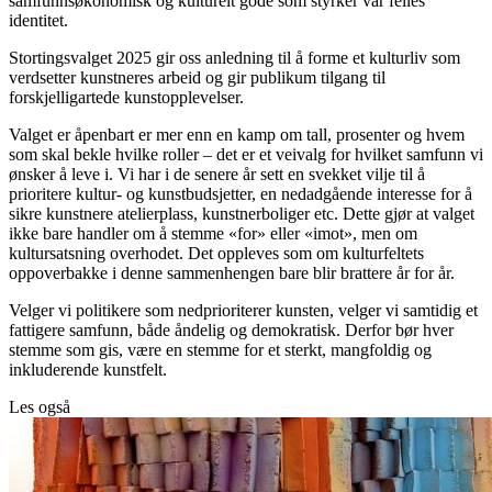
samfunnsøkonomisk og kulturelt gode som styrker vår felles
identitet.
Stortingsvalget 2025 gir oss anledning til å forme et kulturliv som
verdsetter kunstneres arbeid og gir publikum tilgang til
forskjelligartede kunstopplevelser.
Valget er åpenbart er mer enn en kamp om tall, prosenter og hvem
som skal bekle hvilke roller – det er et veivalg for hvilket samfunn vi
ønsker å leve i. Vi har i de senere år sett en svekket vilje til å
prioritere kultur- og kunstbudsjetter, en nedadgående interesse for å
sikre kunstnere atelierplass, kunstnerboliger etc. Dette gjør at valget
ikke bare handler om å stemme «for» eller «imot», men om
kultursatsning overhodet. Det oppleves som om kulturfeltets
oppoverbakke i denne sammenhengen bare blir brattere år for år.
Velger vi politikere som nedprioriterer kunsten, velger vi samtidig et
fattigere samfunn, både åndelig og demokratisk. Derfor bør hver
stemme som gis, være en stemme for et sterkt, mangfoldig og
inkluderende kunstfelt.
Les også