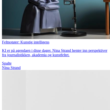
Feltnotater: Kunstig intelligens
KI er på agendaen i disse dager. Nina Strand henter inn perspektiver
fra journalistikken, akademia og kunstfeltet.
Spalte
Nina Strand