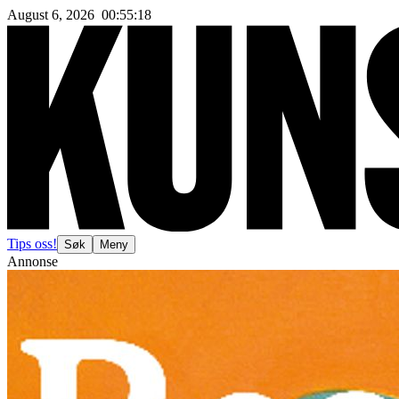
August 6, 2026
00
:
55
:
20
Tips oss!
Søk
Meny
Annonse