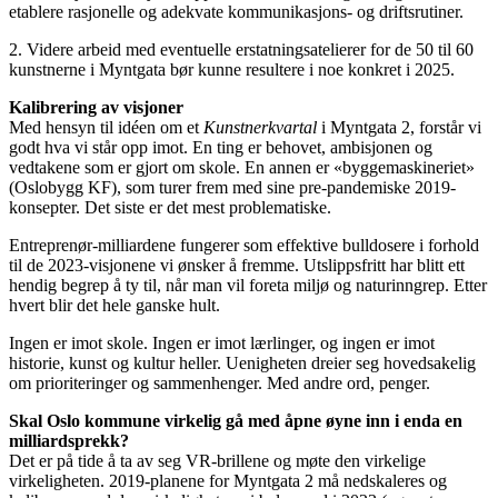
etablere rasjonelle og adekvate kommunikasjons- og driftsrutiner.
2. Videre arbeid med eventuelle erstatningsatelierer for de 50 til 60
kunstnerne i Myntgata bør kunne resultere i noe konkret i 2025.
Kalibrering av visjoner
Med hensyn til idéen om et
Kunstnerkvartal
i Myntgata 2, forstår vi
godt hva vi står opp imot. En ting er behovet, ambisjonen og
vedtakene som er gjort om skole. En annen er «byggemaskineriet»
(Oslobygg KF), som turer frem med sine pre-pandemiske 2019-
konsepter. Det siste er det mest problematiske.
Entreprenør-milliardene fungerer som effektive bulldosere i forhold
til de 2023-visjonene vi ønsker å fremme. Utslippsfritt har blitt ett
hendig begrep å ty til, når man vil foreta miljø og naturinngrep. Etter
hvert blir det hele ganske hult.
Ingen er imot skole. Ingen er imot lærlinger, og ingen er imot
historie, kunst og kultur heller. Uenigheten dreier seg hovedsakelig
om prioriteringer og sammenhenger. Med andre ord, penger.
Skal Oslo kommune virkelig gå med åpne øyne inn i enda en
milliardsprekk?
Det er på tide å ta av seg VR-brillene og møte den virkelige
virkeligheten. 2019-planene for Myntgata 2 må nedskaleres og