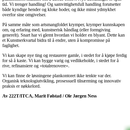
tid. Vi trenger handling! Og samvittighetsfull handling forutsetter
både kyndige hender og kloke hoder, og ikke minst ydmykhet
overfor sine omgivelser.
På samme måte som artsmangfoldet krymper, krymper kunnskapen
om, og erfaring med, kunstnerisk håndlag (eller formgiving
generelt). Snart har vi glemt hvordan vi holder en blyant. Dette kan
et Kunstnerkvartal bidra til å endre, uten å kompromisse på
faglighet.
Vi kan skape nye ting og restaurere gamle, i stedet for å kjøpe ferdig
for så å kaste. Vi kan bygge varig og vedlikeholde, i stedet for å
rive, refinansiere og «totalrenovere».
Vi kan finne de løsningene plankontoret ikke tenkte var der.
Organisk teknologiutvikling, prosessuell tilnærming og innovativ
praksis er nøkkelord.
Av 222T/ITCA, Marit Følstad / Ole Jørgen Ness