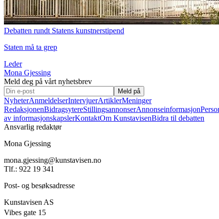
Debatten rundt Statens kunstnerstipend
Staten må ta grep
Leder
Mona Gjessing
Meld deg på vårt nyhetsbrev
Meld på
Nyheter
Anmeldelser
Intervjuer
Artikler
Meninger
Redaksjonen
Bidragsytere
Stillingsannonser
Annonseinformasjon
Perso
av informasjonskapsler
Kontakt
Om Kunstavisen
Bidra til debatten
Ansvarlig redaktør
Mona Gjessing
mona.gjessing@kunstavisen.no
Tlf.: 922 19 341
Post- og besøksadresse
Kunstavisen AS
Vibes gate 15