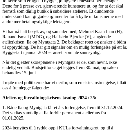
Jo færre som er igjen i bygget, jo høyere felleskost per leietager.
Dette for å presse evt. gjenværende kunstnere ut, og for at det skal
fremstå som dårlig butikk å subsidiere atelierer. Et dundrende
underskudd kan gi gode argumenter for å bytte ut kunstnerne med
andre mer betalingsdyktige leietagere.
Vi har nå hatt besøk av, og samtaler med, Mehmet Kaan Inan (H),
Rauand Ismail (MDG), og Hallstein Bjercke (V), angående
atelierkrisen, Ila og Myntgata 2. De beklager rotet og ønsker å bidra
til opprydding. De har gitt signaler om en mulig forlengelse på ett år.
Byggestart i januar 2024 er ansett som lite sannsynlig.
Når det gjelder skoleplanene i Myntgata er de, som nevnt, ikke
endelig vedtatt. Budsjettforslaget legges frem 30. mai, og saken
behandles 15. juni.
I møte med politikerne har vi derfor, som en siste anstrengelse, tillatt
oss å fremlegge følgende:
Atelier- og forvaltningskrisens løsning 2024 / 25:
1. Både Ila og Myntgata får et års forlengelse, frem til 31.12.2024.
Det vedtas samtidig at Ila forblir permanent atelierhus fra
01.01.2025.
2024 benyttes til å rydde opp i KULs forvaltningsrot, og til å