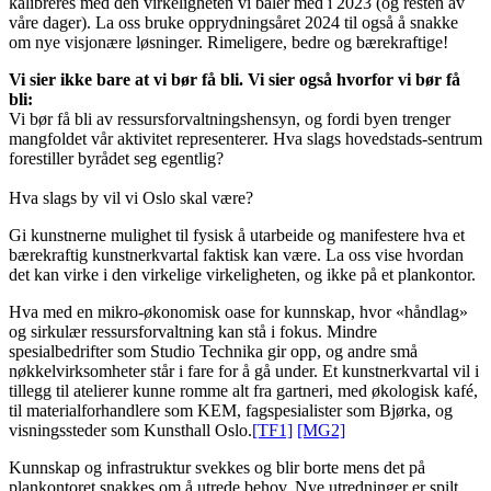
kalibreres med den virkeligheten vi baler med i 2023 (og resten av
våre dager). La oss bruke opprydningsåret 2024 til også å snakke
om nye visjonære løsninger. Rimeligere, bedre og bærekraftige!
Vi sier ikke bare at vi bør få bli. Vi sier også hvorfor vi bør få
bli:
Vi bør få bli av ressursforvaltningshensyn, og fordi byen trenger
mangfoldet vår aktivitet representerer. Hva slags hovedstads-sentrum
forestiller byrådet seg egentlig?
Hva slags by vil vi Oslo skal være?
Gi kunstnerne mulighet til fysisk å utarbeide og manifestere hva et
bærekraftig kunstnerkvartal faktisk kan være. La oss vise hvordan
det kan virke i den virkelige virkeligheten, og ikke på et plankontor.
Hva med en mikro-økonomisk oase for kunnskap, hvor «håndlag»
og sirkulær ressursforvaltning kan stå i fokus. Mindre
spesialbedrifter som Studio Technika gir opp, og andre små
nøkkelvirksomheter står i fare for å gå under. Et kunstnerkvartal vil i
tillegg til atelierer kunne romme alt fra gartneri, med økologisk kafé,
til materialforhandlere som KEM, fagspesialister som Bjørka, og
visningssteder som Kunsthall Oslo.
[TF1]
[MG2]
Kunnskap og infrastruktur svekkes og blir borte mens det på
plankontoret snakkes om å utrede behov. Nye utredninger er spilt