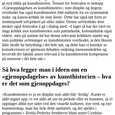
gi nytt blikk på kunsthistorien. Temaet for festivalen er nettopp
«Gjenoppdagelsen av kunsthistorien»; som disiplin og begrep
overhodet har også kunsthistorien blitt måltavle for en systematisk
makt- og kanon-kritikk de siste årene. Dette har også tatt form av
institusjonelt selvpiskeri på ulike måter. Denne selvkritiske åren
ønsker også festivalen å gå i dialog med: «I faget så har det vært en
slags kritikk mot kunsthistorien som patriarkalsk, kolonialistisk også
videre, men på samme tid har denne relevante kritikken utartet seg
som politiske avfeininger av kunsthistorien overhodet, at den liksom
ikke skulle ha betydning i det hele tatt, og dette kan vi kanskje se
konsekvensen av gjennom debatten omkring museumsledelse og
hvorvidt det faktisk anses relevant å ha kunsthistorisk kompetanse
på museene i det hele tatt.»
Så hva legger man i ideen om en
«gjenoppdagelse» av kunsthistorien – hva
er det som gjenoppdages?
«Kunsthistorien er jo en disiplin som aldri blir ‘ferdig’. Kartet er
aldri tegnet opp, vi vet aldri alt om en periode eller en kunstner, så vi
oppdager alltid nye sider ved den visuelle kulturen, nye verk og nye
kunstnerskap, man har hele dette spekteret, og det speiles i
programmet.» Borda-Pedreira fremhever blant annet Cynthias