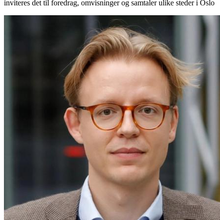
inviteres det til foredrag, omvisninger og samtaler ulike steder i Oslo