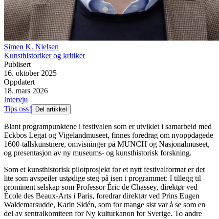
Simen K. Nielsen
Kunsthistoriker og kritiker
Publisert
16. oktober 2025
Oppdatert
18. mars 2026
Intervju
Tips oss!
Del artikkel
Blant programpunktene i festivalen som er utviklet i samarbeid med
Eckbos Legat og Vigelandmuseet, finnes foredrag om nyoppdagede
1600-tallskunstnere, omvisninger på MUNCH og Nasjonalmuseet,
og presentasjon av ny museums- og kunsthistorisk forskning.
Som et kunsthistorisk pilotprosjekt for et nytt festivalformat er det
lite som avspeiler ustødige steg på isen i programmet: I tillegg til
prominent selskap som Professor Éric de Chassey, direktør ved
École des Beaux-Arts i Paris, foredrar direktør ved Prins Eugen
Waldemarsudde, Karin Sidén, som for mange sist var å se som en
del av sentralkomiteen for Ny kulturkanon for Sverige. To andre