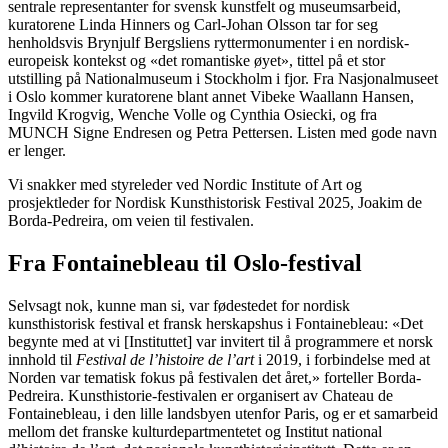
sentrale representanter for svensk kunstfelt og museumsarbeid,
kuratorene Linda Hinners og Carl-Johan Olsson tar for seg
henholdsvis Brynjulf Bergsliens ryttermonumenter i en nordisk-
europeisk kontekst og «det romantiske øyet», tittel på et stor
utstilling på Nationalmuseum i Stockholm i fjor. Fra Nasjonalmuseet
i Oslo kommer kuratorene blant annet Vibeke Waallann Hansen,
Ingvild Krogvig, Wenche Volle og Cynthia Osiecki, og fra
MUNCH Signe Endresen og Petra Pettersen. Listen med gode navn
er lenger.
Vi snakker med styreleder ved Nordic Institute of Art og
prosjektleder for Nordisk Kunsthistorisk Festival 2025, Joakim de
Borda-Pedreira, om veien til festivalen.
Fra Fontainebleau til Oslo-festival
Selvsagt nok, kunne man si, var fødestedet for nordisk
kunsthistorisk festival et fransk herskapshus i Fontainebleau: «Det
begynte med at vi [Instituttet] var invitert til å programmere et norsk
innhold til
Festival de l’histoire de l’art
i 2019, i forbindelse med at
Norden var tematisk fokus på festivalen det året,» forteller Borda-
Pedreira. Kunsthistorie-festivalen er organisert av Chateau de
Fontainebleau, i den lille landsbyen utenfor Paris, og er et samarbeid
mellom det franske kulturdepartmentetet og Institut national