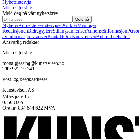
Nyhetsintervju
Mona Gjessing
Meld deg på vårt nyhetsbrev
Meld på
Nyheter
Anmeldelser
Intervjuer
Artikler
Meninger
Redaksjonen
Bidragsytere
Stillingsannonser
Annonseinformasjon
Perso
av informasjonskapsler
Kontakt
Om Kunstavisen
Bidra til debatten
Ansvarlig redaktør
Mona Gjessing
mona.gjessing@kunstavisen.no
Tlf.: 922 19 341
Post- og besøksadresse
Kunstavisen AS
Vibes gate 15
0356 Oslo
Org.nr: 834 644 622 MVA