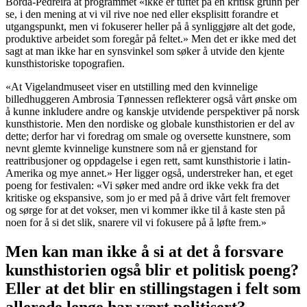
Borda-Pedreira at programmet «ikke er tuftet på en kritisk grunn per
se, i den mening at vi vil rive noe ned eller eksplisitt forandre et
utgangspunkt, men vi fokuserer heller på å synliggjøre alt det gode,
produktive arbeidet som foregår på feltet.» Men det er ikke med det
sagt at man ikke har en synsvinkel som søker å utvide den kjente
kunsthistoriske topografien.
«At Vigelandmuseet viser en utstilling med den kvinnelige
billedhuggeren Ambrosia Tønnessen reflekterer også vårt ønske om
å kunne inkludere andre og kanskje utvidende perspektiver på norsk
kunsthistorie. Men den nordiske og globale kunsthistorien er del av
dette; derfor har vi foredrag om smale og oversette kunstnere, som
nevnt glemte kvinnelige kunstnere som nå er gjenstand for
reattribusjoner og oppdagelse i egen rett, samt kunsthistorie i latin-
Amerika og mye annet.» Her ligger også, understreker han, et eget
poeng for festivalen: «Vi søker med andre ord ikke vekk fra det
kritiske og ekspansive, som jo er med på å drive vårt felt fremover
og sørge for at det vokser, men vi kommer ikke til å kaste sten på
noen for å si det slik, snarere vil vi fokusere på å løfte frem.»
Men kan man ikke å si at det å forsvare
kunsthistorien også blir et politisk poeng?
Eller at det blir en stillingstagen i felt som
allerede lenge har vært politisert?