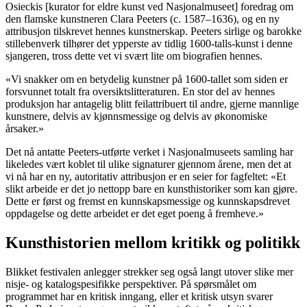
Osieckis [kurator for eldre kunst ved Nasjonalmuseet] foredrag om
den flamske kunstneren Clara Peeters (c. 1587–1636), og en ny
attribusjon tilskrevet hennes kunstnerskap. Peeters sirlige og barokke
stillebenverk tilhører det ypperste av tidlig 1600-talls-kunst i denne
sjangeren, tross dette vet vi svært lite om biografien hennes.
«Vi snakker om en betydelig kunstner på 1600-tallet som siden er
forsvunnet totalt fra oversiktslitteraturen. En stor del av hennes
produksjon har antagelig blitt feilattribuert til andre, gjerne mannlige
kunstnere, delvis av kjønnsmessige og delvis av økonomiske
årsaker.»
Det nå antatte Peeters-utførte verket i Nasjonalmuseets samling har
likeledes vært koblet til ulike signaturer gjennom årene, men det at
vi nå har en ny, autoritativ attribusjon er en seier for fagfeltet: «Et
slikt arbeide er det jo nettopp bare en kunsthistoriker som kan gjøre.
Dette er først og fremst en kunnskapsmessige og kunnskapsdrevet
oppdagelse og dette arbeidet er det eget poeng å fremheve.»
Kunsthistorien mellom kritikk og politikk
Blikket festivalen anlegger strekker seg også langt utover slike mer
nisje- og katalogspesifikke perspektiver. På spørsmålet om
programmet har en kritisk inngang, eller et kritisk utsyn svarer