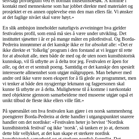
selvsagt privilegium ved et normalt museumsbesøk. Å komme i
kontakt med menneskene som har jobbet direkte med materialet og
prosjektet er en annen opplevelse enn den man ellers får. Vi ønsker
at det faglige nivået skal være høyt.»
En slik ambisjon inneholder naturligvis avveininger hva gjelder
festivalens profil, som ennå må sies å være under utvikling. Det
instituttet sjøsetter i år er på mange måter en pilotfestival. Og Borda-
Pedreira innrømmer at det kanskje ikke er for
absolutt
alle: «Det er
ikke direkte et ‘folkelig’ program i den forstand at vi legger til rette
for at absolutt alle, men både de med og de uten noen kunsthistorisk
kunnskap, vil få utbytte av å delta tror jeg. Festivalen er åpen for
alle
, og det er et sentralt poeng. Samtidig er det kanskje den spesielt
interesserte allmennhet som utgjør målgruppen. Man behøver med
andre ord ikke være noen ekspert for å få glede av programmet, men
vi tenker at både den nysgjerrige lekmann og fagpersonen skal
kunne få utbytte av å delta. Mulighetene til å komme i nærkontakt
med objektene gjennom samarbeidene med museene utgjør også et
unikt tilbud de fleste ikke ellers ville fått.»
På spørsmålet om hva festivalen kan gjøre i en norsk sammenheng
poengterer Borda-Pedreira at dette handler i utgangspunktet snarere
handler om det nordiske: «Festivalen heter jo bevisst ‘Nordisk
kunsthistorisk festival’ og ikke ‘norsk’, så tanken er jo at, dersom
dette blir vellykket, at det kan skape et sterkere nordisk
kunsthistorisk samarbeid og et sterkere nordisk fagmiljø. Det