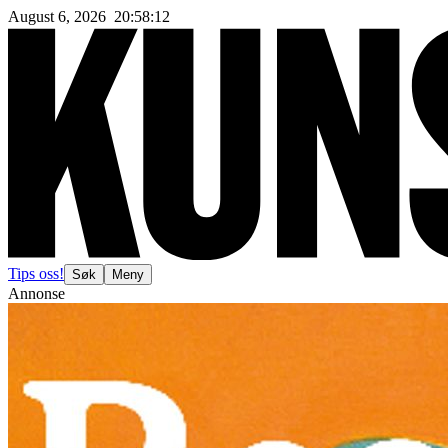
August 6, 2026
20
:
58
:
14
Tips oss!
Søk
Meny
Annonse