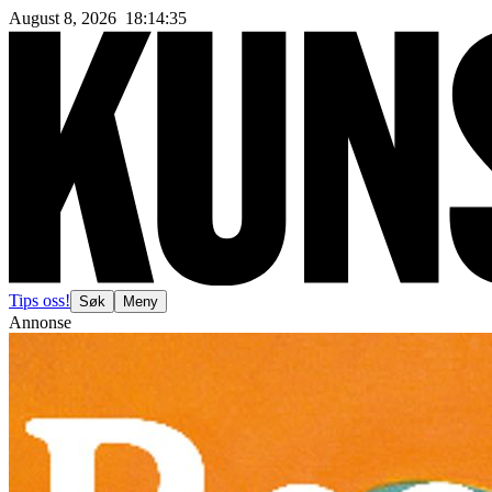
August 8, 2026
18
:
14
:
38
Tips oss!
Søk
Meny
Annonse