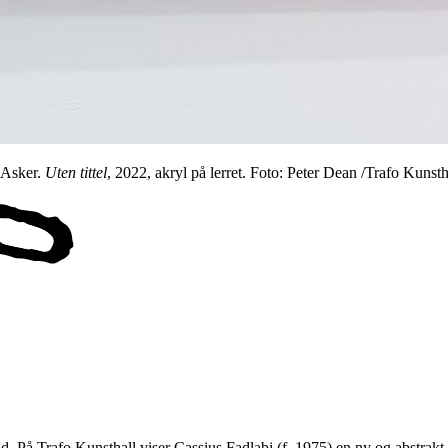
 Asker.
Uten tittel
, 2022, akryl på lerret. Foto: Peter Dean /Trafo Kunsth
und. På Trafo Kunsthall viser Cassius Fadlabi (f. 1975) en ny og abstrakt