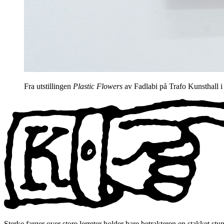
Fra utstillingen
Plastic Flowers
av Fadlabi på Trafo Kunsthall i
Sterke farger over store lerreter holder bare betrakteren en stakket st