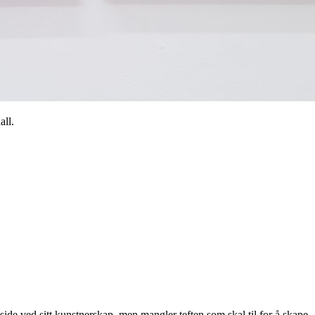
all.
 side ved sitt kunstnerskap, men mangler teften som skal til for å skape