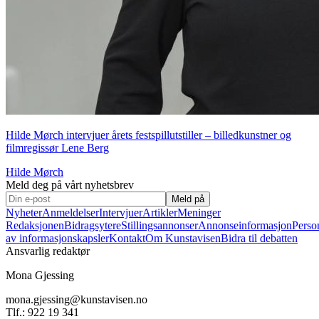
Hilde Mørch intervjuer årets festspillutstiller – billedkunstner og
filmregissør Lene Berg
Hilde Mørch
Meld deg på vårt nyhetsbrev
Meld på
Nyheter
Anmeldelser
Intervjuer
Artikler
Meninger
Redaksjonen
Bidragsytere
Stillingsannonser
Annonseinformasjon
Perso
av informasjonskapsler
Kontakt
Om Kunstavisen
Bidra til debatten
Ansvarlig redaktør
Mona Gjessing
mona.gjessing@kunstavisen.no
Tlf.: 922 19 341