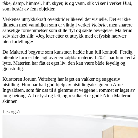
tåke, damp, himmel, luft, skyer, is og vann, slik vi ser i verket
Hud
,
som består av fem objekter.
Verkenes uttrykkskraft overskrider likevel det visuelle. Det er ikke
likheten med vannliljen som er viktig i verket
Victoria
, men snarere
sanselige fornemmelser som stille flyt og sakte bevegelse. Malterud
selv sier det slik: «Jeg leter etter et uttrykk med et fysisk nærvær
uten fortelling.»
Da Malterud begynte som kunstner, hadde hun full kontroll. Ferdig
uttenkte former ble lagt over en «død» materie. I 2021 har hun lært å
lytte. Materien har fått et eget liv; den kan være både føyelig og
gjenstridig.
Kuratoren Jorunn Veiteberg har laget en vakker og suggestiv
utstilling. Hun har hatt god hjelp av utstillingsdesigneren Arne
Ingvaldsen, som får oss til å glemme at veggene i rommet er laget av
tung betong. Alt er lyst og lett, og resultatet er godt: Nina Malterud
skinner.
Les også