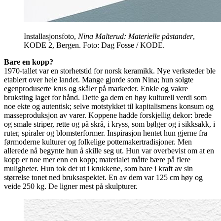
Installasjonsfoto,
Nina Malterud: Materielle påstander
,
KODE 2, Bergen. Foto: Dag Fosse / KODE.
Bare en kopp?
1970-tallet var en storhetstid for norsk keramikk. Nye verksteder ble
etablert over hele landet. Mange gjorde som Nina; hun solgte
egenproduserte krus og skåler på markeder. Enkle og vakre
bruksting laget for hånd. Dette ga dem en høy kulturell verdi som
noe ekte og autentisk; selve motstykket til kapitalismens konsum og
masseproduksjon av varer. Koppene hadde forskjellig dekor: brede
og smale striper, rette og på skrå, i kryss, som bølger og i sikksakk, i
ruter, spiraler og blomsterformer. Inspirasjon hentet hun gjerne fra
førmoderne kulturer og folkelige pottemakertradisjoner. Men
allerede nå begynte hun å skille seg ut. Hun var overbevist om at en
kopp er noe mer enn en kopp; materialet måtte bære på flere
muligheter. Hun tok det ut i krukkene, som bare i kraft av sin
størrelse tonet ned bruksaspektet. En av dem var 125 cm høy og
veide 250 kg. De ligner mest på skulpturer.