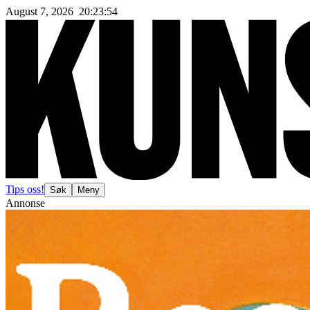
August 7, 2026
20
:
23
:
57
Tips oss!
Søk
Meny
Annonse