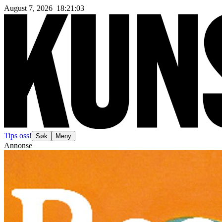
August 7, 2026
18
:
21
:
05
Tips oss!
Søk
Meny
Annonse