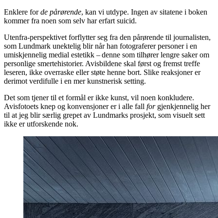
Enklere for
de pårørende
, kan vi utdype. Ingen av sitatene i boken
kommer fra noen som selv har erfart suicid.
Utenfra-perspektivet forflytter seg fra den pårørende til journalisten,
som Lundmark unektelig blir når han fotograferer personer i en
umiskjennelig medial estetikk – denne som tilhører lengre saker om
personlige smertehistorier. Avisbildene skal først og fremst treffe
leseren, ikke overraske eller støte henne bort. Slike reaksjoner er
derimot verdifulle i en mer kunstnerisk setting.
Det som tjener til et formål er ikke kunst, vil noen konkludere.
Avisfotoets knep og konvensjoner er i alle fall
for
gjenkjennelig her
til at jeg blir særlig grepet av Lundmarks prosjekt, som visuelt sett
ikke er utforskende nok.