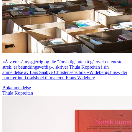
«Å være så nysgjerrig og lite "forsiktig" uten å gå over en eneste
strek, er beundringsverdig», skriver Thula Kopreitan i sin
anmeldelse av Lars Saabye Christensens bok «Widebergs hus», der
han trer inn i dødsboet til maleren Frans Wideberg
Bokanmeldelse
Thula Kopreitan