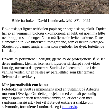
Bilde fra boken. David Lundmark,
X60–X84
, 2024
Bokomslaget ligner resirkulert papir og er organisk og taktilt. Døden
har jo en vemmelig biologisk komponent, en lukt, og noen må løfte
ned kroppen som henger. Noen må fjerne de hvite markene. Dette
elementet blir ikke utforsket i fotografiene, som er heller «verdige».
Skogen og vannet fungerer mer som symboler for dypt, fortettende
landskap.
Enkelte av portrettene i helfigur, gjerne av de profesjonelle så vi ser
deres uniform, kjennes iscenesatt. Lyset er så skarpt at det virker
kunstig, nærmest datagenerert. Studio-kvaliteten midt ute i den
vanlige verden gir en følelse av parallellitet, som kler temaet.
Selvmord
er
uvirkelig.
Mer journalistikk enn kunst
Fotoboken er utgitt i sammenheng med en utstilling på Arbetets
museum i Sverige. Om dette prosjektet med et uttalt personlig
utgangspunkt har en terapeutisk ambisjon, er det av en mer
samfunnsmessig art: «Jeg vil gjøre det enklere å snakke om
selvmord», formulerte Lundmark seg i
et intervju
.