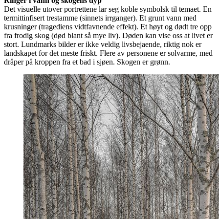
Ringer i vann og skogens dyp
Det visuelle utover portrettene lar seg koble symbolsk til temaet. En
termittinfisert trestamme (sinnets irrganger). Et grunt vann med
krusninger (tragediens vidtfavnende effekt). Et høyt og dødt tre opp
fra frodig skog (død blant så mye liv). Døden kan vise oss at livet er
stort. Lundmarks bilder er ikke veldig livsbejaende, riktig nok er
landskapet for det meste friskt. Flere av personene er solvarme, med
dråper på kroppen fra et bad i sjøen. Skogen er grønn.