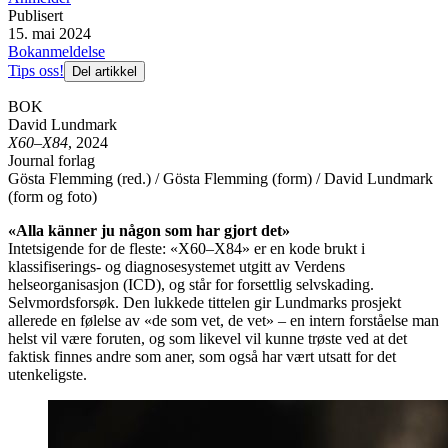
Publisert
15. mai 2024
Bokanmeldelse
Tips oss!
Del artikkel
BOK
David Lundmark
X60–X84
, 2024
Journal forlag
Gösta Flemming (red.) / Gösta Flemming (form) / David Lundmark
(form og foto)
«Alla känner ju någon som har gjort det»
Intetsigende for de fleste: «X60–X84» er en kode brukt i
klassifiserings- og diagnosesystemet utgitt av Verdens
helseorganisasjon (ICD), og står for forsettlig selvskading.
Selvmordsforsøk. Den lukkede tittelen gir Lundmarks prosjekt
allerede en følelse av «de som vet, de vet» – en intern forståelse man
helst vil være foruten, og som likevel vil kunne trøste ved at det
faktisk finnes andre som aner, som også har vært utsatt for det
utenkeligste.