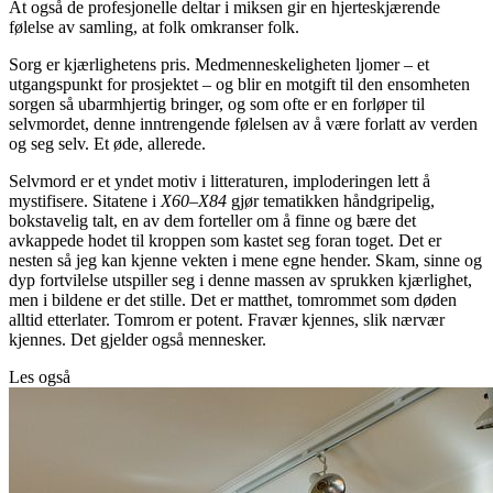
At også de profesjonelle deltar i miksen gir en hjerteskjærende
følelse av samling, at folk omkranser folk.
Sorg er kjærlighetens pris. Medmenneskeligheten ljomer – et
utgangspunkt for prosjektet – og blir en motgift til den ensomheten
sorgen så ubarmhjertig bringer, og som ofte er en forløper til
selvmordet, denne inntrengende følelsen av å være forlatt av verden
og seg selv. Et øde, allerede.
Selvmord er et yndet motiv i litteraturen, imploderingen lett å
mystifisere. Sitatene i
X60–X84
gjør tematikken håndgripelig,
bokstavelig talt, en av dem forteller om å finne og bære det
avkappede hodet til kroppen som kastet seg foran toget. Det er
nesten så jeg kan kjenne vekten i mene egne hender. Skam, sinne og
dyp fortvilelse utspiller seg i denne massen av sprukken kjærlighet,
men i bildene er det stille. Det er matthet, tomrommet som døden
alltid etterlater. Tomrom er potent. Fravær kjennes, slik nærvær
kjennes. Det gjelder også mennesker.
Les også