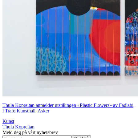
Thula Kopreitan anmelder utstillingen «Plastic Flowers» av Fadlabi,
i Trafo Kunsthall, Asker
Kunst
Thula Kopreitan
Meld deg på vårt nyhetsbrev