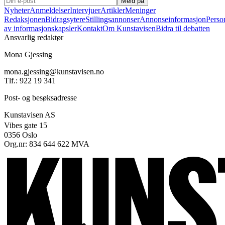
Meld på
Nyheter
Anmeldelser
Intervjuer
Artikler
Meninger
Redaksjonen
Bidragsytere
Stillingsannonser
Annonseinformasjon
Perso
av informasjonskapsler
Kontakt
Om Kunstavisen
Bidra til debatten
Ansvarlig redaktør
Mona Gjessing
mona.gjessing@kunstavisen.no
Tlf.: 922 19 341
Post- og besøksadresse
Kunstavisen AS
Vibes gate 15
0356 Oslo
Org.nr: 834 644 622 MVA