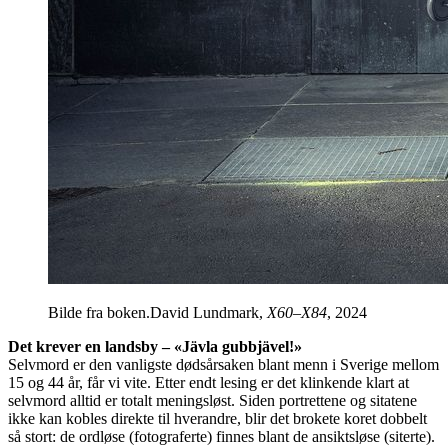
Bilde fra boken.David Lundmark,
X60–X84
, 2024
Det krever en landsby – «Jävla gubbjävel!»
Selvmord er den vanligste dødsårsaken blant menn i Sverige mellom
15 og 44 år, får vi vite. Etter endt lesing er det klinkende klart at
selvmord alltid er totalt meningsløst. Siden portrettene og sitatene
ikke kan kobles direkte til hverandre, blir det brokete koret dobbelt
så stort: de ordløse (fotograferte) finnes blant de ansiktsløse (siterte).