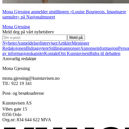
Mona Gjessing anmelder utstillingen «Louise Bourgeois. Imaginære
samtaler» på Nasjonalmuseet
Mona Gjessing
Meld deg på vårt nyhetsbrev
Meld på
Nyheter
Anmeldelser
Intervjuer
Artikler
Meninger
Redaksjonen
Bidragsytere
Stillingsannonser
Annonseinformasjon
Perso
av informasjonskapsler
Kontakt
Om Kunstavisen
Bidra til debatten
Ansvarlig redaktør
Mona Gjessing
mona.gjessing@kunstavisen.no
Tlf.: 922 19 341
Post- og besøksadresse
Kunstavisen AS
Vibes gate 15
0356 Oslo
Org.nr: 834 644 622 MVA