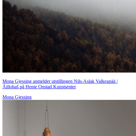
Mona Gjessing anmelder utstillingen Nils-Aslak Valkeapää /
Áillohaš på Henie Onstad Kunstsenter
Mona Gjessing