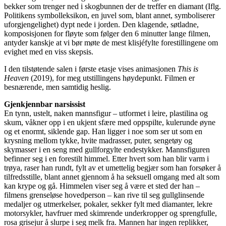
bekker som trenger ned i skogbunnen der de treffer en diamant (Iflg.
Politikens symbolleksikon, en juvel som, blant annet, symboliserer
uforgjengelighet) dypt nede i jorden. Den klagende, søtladne,
komposisjonen for fløyte som følger den 6 minutter lange filmen,
antyder kanskje at vi bør møte de mest klisjéfylte forestillingene om
evighet med en viss skepsis.
I den tilstøtende salen i første etasje vises animasjonen
This is
Heaven
(2019), for meg utstillingens høydepunkt. Filmen er
besnærende, men samtidig heslig.
Gjenkjennbar narsissist
En tynn, ustelt, naken mannsfigur – utformet i leire, plastilina og
skum, våkner opp i en ukjent sfære med oppspilte, kulerunde øyne
og et enormt, siklende gap. Han ligger i noe som ser ut som en
krysning mellom tykke, hvite madrasser, puter, sengetøy og
skymasser i en seng med gullforgylte endestykker. Mannsfiguren
befinner seg i en forestilt himmel. Etter hvert som han blir varm i
trøya, raser han rundt, fylt av et umettelig begjær som han forsøker å
tilfredsstille, blant annet gjennom å ha seksuell omgang med alt som
kan krype og gå. Himmelen viser seg å være et sted der han –
filmens grenseløse hovedperson – kan rive til seg gullglinsende
medaljer og utmerkelser, pokaler, sekker fylt med diamanter, lekre
motorsykler, havfruer med skimrende underkropper og sprengfulle,
rosa grisejur å slurpe i seg melk fra. Mannen har ingen replikker,