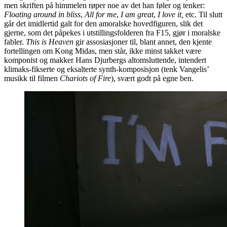
men skriften på himmelen røper noe av det han føler og tenker:
Floating around in bliss
,
All for me
,
I am great
,
I love it,
etc. Til slutt
går det imidlertid galt for den amoralske hovedfiguren, slik det
gjerne, som det påpekes i utstillingsfolderen fra F15, gjør i moralske
fabler.
This is Heaven
gir assosiasjoner til, blant annet, den kjente
fortellingen om Kong Midas, men står, ikke minst takket være
komponist og makker Hans Djurbergs altomsluttende, intendert
klimaks-fikserte og eksalterte synth-komposisjon (tenk Vangelis’
musikk til filmen
Chariots of Fire
), svært godt på egne ben.