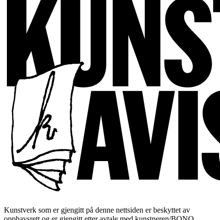
Kunstverk som er gjengitt på denne nettsiden er beskyttet av
opphavsrett og er gjengitt etter avtale med kunstneren/BONO