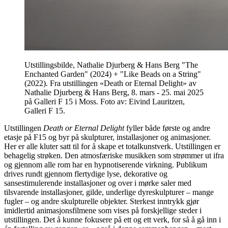
Utstillingsbilde, Nathalie Djurberg & Hans Berg "The
Enchanted Garden" (2024) + "Like Beads on a String"
(2022). Fra utstillingen «Death or Eternal Delight» av
Nathalie Djurberg & Hans Berg, 8. mars - 25. mai 2025
på Galleri F 15 i Moss. Foto av: Eivind Lauritzen,
Galleri F 15.
Utstillingen
Death or Eternal Delight
fyller både første og andre
etasje på F15 og byr på skulpturer, installasjoner og animasjoner.
Her er alle kluter satt til for å skape et totalkunstverk. Utstillingen er
behagelig strøken. Den atmosfæriske musikken som strømmer ut ifra
og gjennom alle rom har en hypnotiserende virkning. Publikum
drives rundt gjennom flertydige lyse, dekorative og
sansestimulerende installasjoner og over i mørke saler med
tilsvarende installasjoner, gilde, underlige dyreskulpturer – mange
fugler – og andre skulpturelle objekter. Sterkest inntrykk gjør
imidlertid animasjonsfilmene som vises på forskjellige steder i
utstillingen. Det å kunne fokusere på ett og ett verk, for så å gå inn i