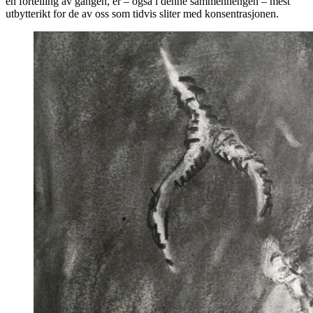
én fortelling av gangen, er – også i denne sammenhengen – mest
utbytterikt for de av oss som tidvis sliter med konsentrasjonen.