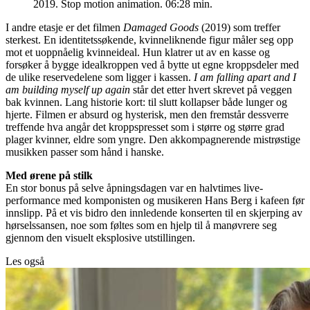
2019. Stop motion animation. 06:28 min.
I andre etasje er det filmen
Damaged Goods
(2019) som treffer
sterkest. En identitetssøkende, kvinneliknende figur måler seg opp
mot et uoppnåelig kvinneideal. Hun klatrer ut av en kasse og
forsøker å bygge idealkroppen ved å bytte ut egne kroppsdeler med
de ulike reservedelene som ligger i kassen.
I am falling apart and I
am building myself up again
står det etter hvert skrevet på veggen
bak kvinnen. Lang historie kort: til slutt kollapser både lunger og
hjerte. Filmen er absurd og hysterisk, men den fremstår dessverre
treffende hva angår det kroppspresset som i større og større grad
plager kvinner, eldre som yngre. Den akkompagnerende mistrøstige
musikken passer som hånd i hanske.
Med ørene på stilk
En stor bonus på selve åpningsdagen var en halvtimes live-
performance med komponisten og musikeren Hans Berg i kafeen før
innslipp. På et vis bidro den innledende konserten til en skjerping av
hørselssansen, noe som føltes som en hjelp til å manøvrere seg
gjennom den visuelt eksplosive utstillingen.
Les også