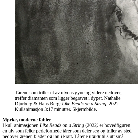
Tårene som triller ut av ulvens øyne og videre nedover,
treffer diamanten som ligger begravet i dypet. Nathalie
Djurberg & Hans Berg:
Like Beads on a String
, 2022.
Kullanimasjon 3:17 minutter. Skjermbilde.
Mørke, moderne fabler
I kull-animasjonen
Like Beads on a String
(2022
)
er hovedfiguren
en ulv som feller perleformede tårer som deler seg og triller av sted
nedover grener, blader og inn i kratt. Tårene utgjør til slutt små