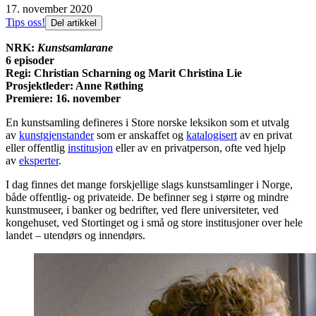
17. november 2020
Tips oss!
Del artikkel
NRK:
Kunstsamlarane
6 episoder
Regi: Christian Scharning og Marit Christina Lie
Prosjektleder: Anne Røthing
Premiere: 16. november
En kunstsamling defineres i Store norske leksikon som et utvalg
av
kunstgjenstander
som er anskaffet og
katalogisert
av en privat
eller offentlig
institusjon
eller av en privatperson, ofte ved hjelp
av
eksperter
.
I dag finnes det mange forskjellige slags kunstsamlinger i Norge,
både offentlig- og privateide. De befinner seg i større og mindre
kunstmuseer, i banker og bedrifter, ved flere universiteter, ved
kongehuset, ved Stortinget og i små og store institusjoner over hele
landet – utendørs og innendørs.