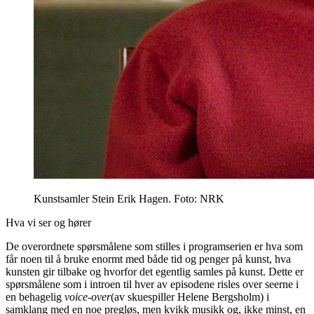
Kunstsamler Stein Erik Hagen. Foto: NRK
Hva vi ser og hører
De overordnete spørsmålene som stilles i programserien er hva som
får noen til å bruke enormt med både tid og penger på kunst, hva
kunsten gir tilbake og hvorfor det egentlig samles på kunst. Dette er
spørsmålene som i introen til hver av episodene risles over seerne i
en behagelig
voice-over
(av skuespiller Helene Bergsholm) i
samklang med en noe pregløs, men kvikk musikk og, ikke minst, en