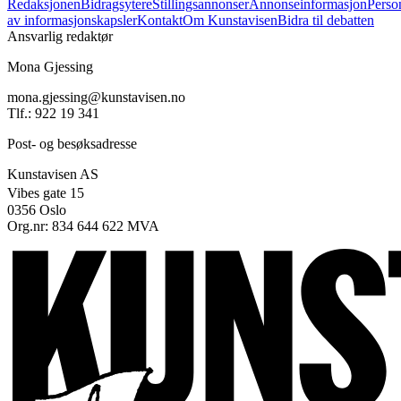
Redaksjonen
Bidragsytere
Stillingsannonser
Annonseinformasjon
Perso
av informasjonskapsler
Kontakt
Om Kunstavisen
Bidra til debatten
Ansvarlig redaktør
Mona Gjessing
mona.gjessing@kunstavisen.no
Tlf.: 922 19 341
Post- og besøksadresse
Kunstavisen AS
Vibes gate 15
0356 Oslo
Org.nr: 834 644 622 MVA