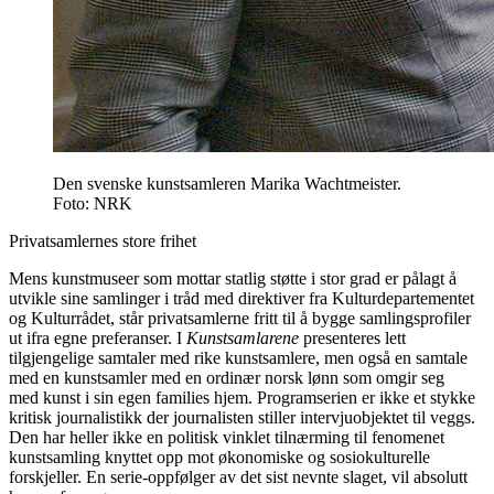
Den svenske kunstsamleren Marika Wachtmeister.
Foto: NRK
Privatsamlernes store frihet
Mens kunstmuseer som mottar statlig støtte i stor grad er pålagt å
utvikle sine samlinger i tråd med direktiver fra Kulturdepartementet
og Kulturrådet, står privatsamlerne fritt til å bygge samlingsprofiler
ut ifra egne preferanser. I
Kunstsamlarene
presenteres lett
tilgjengelige samtaler med rike kunstsamlere, men også en samtale
med en kunstsamler med en ordinær norsk lønn som omgir seg
med kunst i sin egen families hjem. Programserien er ikke et stykke
kritisk journalistikk der journalisten stiller intervjuobjektet til veggs.
Den har heller ikke en politisk vinklet tilnærming til fenomenet
kunstsamling knyttet opp mot økonomiske og sosiokulturelle
forskjeller. En serie-oppfølger av det sist nevnte slaget, vil absolutt