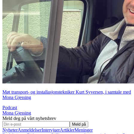
Møt transport- og installasjonstekniker Kurt Syversen, i samtale med
Mona Gjessing
Podcast
Mona Gjessing
Meld deg på vårt nyhetsbrev
Meld på
Nyheter
Anmeldelser
Intervjuer
Artikler
Meninger