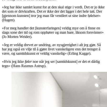
«Jeg har ikke samlet kunst for at den skal stige i verdi. Det er jo ikke
det som er drivkraften. Det er ikke der det ligger i det hele tatt. Der
[gjennom kunsten] tror jeg man får ventilert ut sine indre følelser»
(Hagen).
«For meg handler det [kunsterfaringen] veldig mye om å finne en
slags sone der tid og rom opphører og man bare, liksom forsvinner»
(Jo Morten Weider).
«Jeg er veldig drevet av undring, av nysgjerrighet i alt jeg gjør. Så
har jeg også en vilje til å gjøre livet vanskeligere enn det trenger å
være, og samtidskunst er veldig vanskelig» (Erling Kagge).
«Hvis jeg ikke
føler
noe når jeg ser [samtidskunst] er det et dårlig
tegn» (Hans Rasmus Astrup).