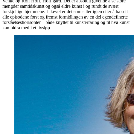
Venke og Rolf Hoff, Hoff gård. Det er absolutt givende å se store
mengder samtidskunst og også eldre kunst i og rundt de svært
forskjellige hjemmene. Likevel er det som sitter igjen etter å ha sett
alle episodene først og fremst formidlingen av en del egendefinerte
forståelseshorisonter – både knyttet til kunsterfaring og til hva kunst
kan bidra med i et livsløp.