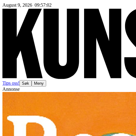
August 9, 2026
09
:
57
:
04
Tips oss!
Søk
Meny
Annonse