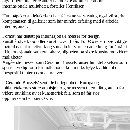
også i flere tilfeller resultert i at norske aktører får andre
internasjonale muligheter, forteller Henriksen.
Hun påpeker at deltakelsen i en felles norsk satsning også vil styrke
kompetansen til gallerier som har mindre erfaring med å arbeide
internasjonalt.
Format har deltatt på internasjonale messer for design,
kunsthåndverk og billedkunst i over 15 år. For Øwre er disse viktige
møteplasser for nettverk og samarbeid, samt en anledning for å nå ut
til internasjonale samlere, øke synligheten og sikre kunstnerne videre
muligheter.
Angående messer som Ceramic Brussels, anser hun deltakelsen som
spesielt viktig for å formidle norsk keramikks høye kvalitet til et
fagspesifikt internasjonalt nettverk.
– Ceramic Brussels’ sentrale beliggenhet i Europa og
initiativtakernes store ambisjoner gjør messen til en viktig arena for
videre utvikling av et kunstnerisk felt, som nå får stor
oppmerksomhet, sier Øwre.