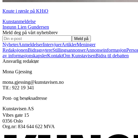
Knute i rørsle på KHiO
Kunstanmeldelse
Ingunn Lien Gundersen
Meld deg på vårt nyhetsbrev
Meld på
Nyheter
Anmeldelser
Intervjuer
Artikler
Meninger
Redaksjonen
Bidragsytere
Stillingsannonser
Annonseinformasjon
Perso
av informasjonskapsler
Kontakt
Om Kunstavisen
Bidra til debatten
Ansvarlig redaktør
Mona Gjessing
mona.gjessing@kunstavisen.no
Tlf.: 922 19 341
Post- og besøksadresse
Kunstavisen AS
Vibes gate 15
0356 Oslo
Org.nr: 834 644 622 MVA