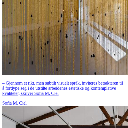
– Gjennom et rikt, men subtilt visuelt språk, inviteres betrakteren til
å fordype seg i de utstilte arbeidenes estetiske og kontemplative
kvaliteter, skriver Sofia M. Ciel
Sofia M. Ciel