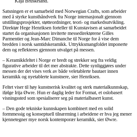
Kaja Bruskeland.
Satsningen er et samarbeid med Norwegian Crafts, som arbeider
med å styrke kunsthåndverk fra Norge internasjonalt gjennom
utstillingsprosjekter, støtteordninger, teori- og markedsutvikling.
Direktør Hege Henriksen forteller til Kunstavisen at samarbeidet
startet da organisasjonen inviterte messedirektørene Gilles
Parmentier og Jean-Marc Dimanche til Norge for å vise dem
bredden i norsk samtidskeramikk. Uttrykksmangfoldet imponerte
dem og reflekteres gjennom utvalget på messen.
– Keramikkfeltet i Norge er bredt og strekker seg fra veldig
figurative arbeider til det mer abstrakte. Dette synliggjøres under
messen der det vises verk av både veletablerte bautaer innen
keramikk og nyetablerte kunstnere, sier Henriksen.
Feltet viser til høy kunstnerisk kvalitet og sterk materialkunnskap,
ifølge Irija Øwre. Hun er daglig leder for Format, et oslobasert
visningssted som spesialiserer seg på materialbasert kunst.
– Den gode tekniske kunnskapen kombinert med en solid
formmessig og konseptuell tilnærming i arbeidene er hva jeg mener
kjennetegner mye norsk kontemporær keramikk, sier Øwre.