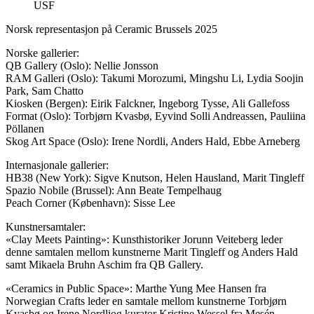
USF
Norsk representasjon på Ceramic Brussels 2025
Norske gallerier:
QB Gallery (Oslo): Nellie Jonsson
RAM Galleri (Oslo): Takumi Morozumi, Mingshu Li, Lydia Soojin
Park, Sam Chatto
Kiosken (Bergen): Eirik Falckner, Ingeborg Tysse, Ali Gallefoss
Format (Oslo): Torbjørn Kvasbø, Eyvind Solli Andreassen, Pauliina
Pöllanen
Skog Art Space (Oslo): Irene Nordli, Anders Hald, Ebbe Arneberg
Internasjonale gallerier:
HB38 (New York): Sigve Knutson, Helen Hausland, Marit Tingleff
Spazio Nobile (Brussel): Ann Beate Tempelhaug
Peach Corner (København): Sisse Lee
Kunstnersamtaler:
«Clay Meets Painting»: Kunsthistoriker Jorunn Veiteberg leder
denne samtalen mellom kunstnerne Marit Tingleff og Anders Hald
samt Mikaela Bruhn Aschim fra QB Gallery.
«Ceramics in Public Space»: Marthe Yung Mee Hansen fra
Norwegian Crafts leder en samtale mellom kunstnerne Torbjørn
Kvasbø og Irene Nordliog kurator Kristine Wessel fra Mesén.