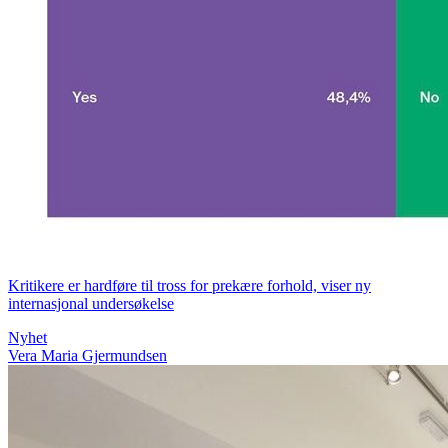
Kritikere er hardføre til tross for prekære forhold, viser ny
internasjonal undersøkelse
Nyhet
Vera Maria Gjermundsen