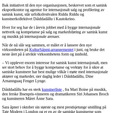
Bak initiativet til den nye organisasjonen, beskrevet som et samisk
eksportkontor og agentur for internasjonalt salg og profilering av
samisk kunst, står urfolksfestivalen Riddu Riddu og
kunstnerkollektivet Dáiddadállu i Kautokeino.
Hver for seg har de i årevis jobbet med å bygge internasjonale
nettverk og kompetanse på salg og markedsføring av samisk kunst
og musikk på internasjonale arenaer.
Når de nå slår seg sammen, er målet er å lansere den nye
virksomheten på
KulturSápmi-arrangementet
i juni, og bruke det
neste året på å utvikle virksomhetens form og innhold.
– Vi opplever enorm interesse for samisk kunst internasjonalt, men
ser stort behov for å bygge kompetanse og verktøy for å sikre at
samiske kunstnere har best mulige vilkår i møte med internasjonale
aktører og markeder, sier daglig leder i Dáiddadállu, Dine
Arnannguaq Fenger Lynge.
Dáiddadállu har en sterk
kunstnerliste
, fra Mari Boine på musikk,
den ferske Ibsenpris-vinneren og dramatikeren Siri Johansen Broch
og kunstneren Máret Ánne Sara.
Sara åpner i oktober sin største og mest prestisjetunge utstilling på
Tate Modern i London og er en av de samiske kunstnerne som