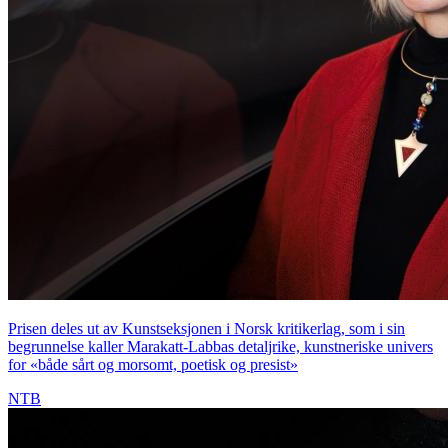
Prisen deles ut av Kunstseksjonen i Norsk kritikerlag, som i sin
begrunnelse kaller Marakatt-Labbas detaljrike, kunstneriske univers
for «både sårt og morsomt, poetisk og presist»
NTB