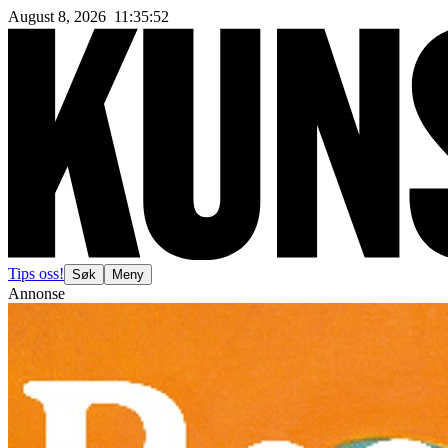
August 8, 2026
11
:
35
:
55
Tips oss!
Søk
Meny
Annonse