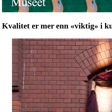
Kvalitet er mer enn «viktig» i k