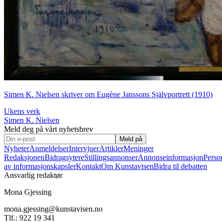
Simen K. Nielsen skriver om Eugène Janssons Självportrett (1910)
Ukens verk
Simen K. Nielsen
Meld deg på vårt nyhetsbrev
Meld på
Nyheter
Anmeldelser
Intervjuer
Artikler
Meninger
Redaksjonen
Bidragsytere
Stillingsannonser
Annonseinformasjon
Perso
av informasjonskapsler
Kontakt
Om Kunstavisen
Bidra til debatten
Ansvarlig redaktør
Mona Gjessing
mona.gjessing@kunstavisen.no
Tlf.: 922 19 341