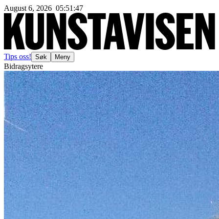
August 6, 2026
05
:
51
:
48
Tips oss!
Søk
Meny
Bidragsytere