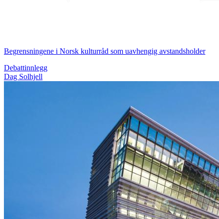
Begrensningene i Norsk kulturråd som uavhengig avstandsholder
Debattinnlegg
Dag Solhjell