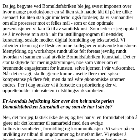
Da jeg begynte ved Bomuldsfabriken ble jeg svært imponert over
hvor mange produksjoner en så liten stab hadde fått til på tre ulike
arenaer! En liten stab gir imidlertid også fordeler, da vi samhandler
om alle prosesser mot et felles mål - som er den optimale
presentasjonen vi kan få til av samtidskunst. Som leder er jeg opptatt
av å involvere min stab i alt fra utstillingsprogram til nettsider,
kuratering, sosiale medier, digital formidling og tekstarbeid. Vi
arbeider i team og de fleste av mine kollegaer er utøvende kunstnere.
Idemyldring og workshops rundt ulike felt foretas jevnlig rundt
hvordan vi sammen skal utvikle Bomuldsfabriken Kunsthall. Det er
stor takhøyde for meningsbrytninger, noe som vitner om et
brennende engasjement for kunsten, selve kjernen i vår virksomhet.
Når det er sagt, skulle gjerne kunne ansette flere med spisset
kompetanse på flere felt, men da må våre økonomiske rammer
endres. Per i dag ønsker vi å fortsette en prioritering der vi
oppretteholder intensiteten i utstillingsvirksomheten.
Er Arendals befolkning klar over den helt unike perlen
Bomuldsfabriken Kunsthall er og som de har i sin by?
Nei, det tror jeg faktisk ikke de er, og her har vi en formidabel jobb å
gjøre når det kommer til samarbeid med den øvrige
kulturvirksomheten, formidling og kommunikasjon. Vi satser på en
utvikling av tilbud til ungdommer og barnefamilier. Vi ønsker å
intensivere arrangementer, konserter, seminarer, omvisninger og