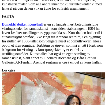
kunstnersamtaler. Som alle andre innenfor kulturfeltet venter vi med
lengsel på den dagen vi kan åpne for et fysisk arrangement!
FAKTA
Bomuldsfabriken Kunsthall
er en av landets mest betydningsfulle
visningssteder for samtidskunst - som siden etableringen i 1994 har
levert kvalitetsutstillinger av ypperste klasse. Kunsthallen holder til i
et naturskjønt område, ikke langt fra Arendal sentrum, i en bygning
fra slutten av 1800-tallet som tidligere huset et bomullsveveri, kloss
opptil et gruveområde, Torbjørnsbu gruver, som nå er tatt i bruk som
bakgrunn for visning av kunstprosjekter og er en del av
utstillingsområdet. Kunsthallen har også en egen samling av
samtidskunst, blant annet av Leonard Rickhard og Bård Breivik.
Galleriet ARTendal i Arendal sentrum er også en del av kunsthallen.
Les også