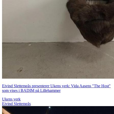
Eivind Slettemeås presenterer Ukens verk: Vida Aasens "The Host"
som vises i BADIM på Lillehammer
Ukens verk
Eivind Slettemeås