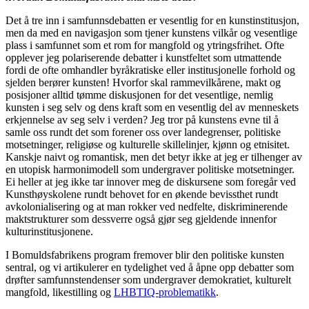
Det å tre inn i samfunnsdebatten er vesentlig for en kunstinstitusjon,
men da med en navigasjon som tjener kunstens vilkår og vesentlige
plass i samfunnet som et rom for mangfold og ytringsfrihet. Ofte
opplever jeg polariserende debatter i kunstfeltet som utmattende
fordi de ofte omhandler byråkratiske eller institusjonelle forhold og
sjelden berører kunsten! Hvorfor skal rammevilkårene, makt og
posisjoner alltid tømme diskusjonen for det vesentlige, nemlig
kunsten i seg selv og dens kraft som en vesentlig del av menneskets
erkjennelse av seg selv i verden? Jeg tror på kunstens evne til å
samle oss rundt det som forener oss over landegrenser, politiske
motsetninger, religiøse og kulturelle skillelinjer, kjønn og etnisitet.
Kanskje naivt og romantisk, men det betyr ikke at jeg er tilhenger av
en utopisk harmonimodell som undergraver politiske motsetninger.
Ei heller at jeg ikke tar innover meg de diskursene som foregår ved
Kunsthøyskolene rundt behovet for en økende bevissthet rundt
avkolonialisering og at man rokker ved nedfelte, diskriminerende
maktstrukturer som dessverre også gjør seg gjeldende innenfor
kulturinstitusjonene.
I Bomuldsfabrikens program fremover blir den politiske kunsten
sentral, og vi artikulerer en tydelighet ved å åpne opp debatter som
drøfter samfunnstendenser som undergraver demokratiet, kulturelt
mangfold, likestilling og
LHBTIQ-problematikk
.