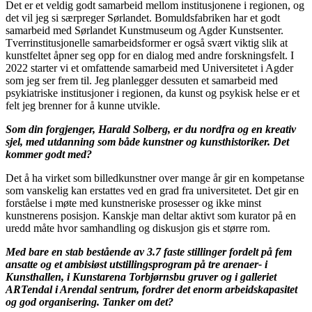
Det er et veldig godt samarbeid mellom institusjonene i regionen, og
det vil jeg si særpreger Sørlandet. Bomuldsfabriken har et godt
samarbeid med Sørlandet Kunstmuseum og Agder Kunstsenter.
Tverrinstitusjonelle samarbeidsformer er også svært viktig slik at
kunstfeltet åpner seg opp for en dialog med andre forskningsfelt. I
2022 starter vi et omfattende samarbeid med Universitetet i Agder
som jeg ser frem til. Jeg planlegger dessuten et samarbeid med
psykiatriske institusjoner i regionen, da kunst og psykisk helse er et
felt jeg brenner for å kunne utvikle.
Som din forgjenger, Harald Solberg, er du nordfra og en kreativ
sjel, med utdanning som både kunstner og kunsthistoriker. Det
kommer godt med?
Det å ha virket som billedkunstner over mange år gir en kompetanse
som vanskelig kan erstattes ved en grad fra universitetet. Det gir en
forståelse i møte med kunstneriske prosesser og ikke minst
kunstnerens posisjon. Kanskje man deltar aktivt som kurator på en
uredd måte hvor samhandling og diskusjon gis et større rom.
Med bare en stab bestående av 3.7 faste stillinger fordelt på fem
ansatte og et ambisiøst utstillingsprogram på tre arenaer- i
Kunsthallen, i Kunstarena Torbjørnsbu gruver og i galleriet
ARTendal i Arendal sentrum, fordrer det enorm arbeidskapasitet
og god organisering. Tanker om det?