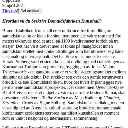
Oppdatert
9. april 2021
Tips oss!
Del artikkel
Hvordan vil du beskrive Bomuldsfabriken Kunsthall?
Bomuldsfabriken Kunsthall er et unikt sted for formidling av
samtidskunst og er kjent for sine monumentale vakre rom med fire
meters takhøyde med et areal på 1100 kvadratmeter fordelt på tre
etasjer. Det har vært drevet med et fokus på mangfoldet innen
samtidskunstfeltet med unike utstillinger som har utmerket seg både
nasjonalt og internasjonalt. Det har ikke minst under ledelse av
Harald Solberg vært et sted i konstant utvikling med etableringen av
Kunstarena Torbjørnsbu gruver og byggingen av Jonas Majors
Traversatorie
- en gangbro som er et verk i skjæringspunktet mellom
skulptur og arkitektur. Det strekker seg over den gamle jerngruvens
brudd, like bak Bomuldsfabriken, hvor det hvert år planlegges nye
permanente samtidskunstprosjekter. Det startet med
Dyret
(1992) av
Bård Breivik, mens vi i løpet av våren, nærmere bestemt 8. mai, skal
presentere et lydverk,
To the Surface
av Maja Ratkje og
Clamber,
Scramble, Crawl
av Signe Solberg. Samtidskunstens dialog med en
vesentlig del av Arendals kulturhistorie og bruddets, monumentale
kløfter samt geologiens særpreg har tilført kunsthallen et moment
som er unikt i nasjonal og internasjonal sammenheng.
I tillegg driver Bomuldsfabriken ARTendal et visningssted i Arendal