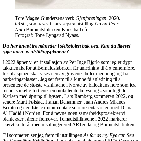
Tore Magne Gundersens verk
Gjenforeningen
, 2020,
tekstil, som vises i hans separatutstilling
Go on Fear
Not
i Bomuldsfabriken Kunsthall nå.
Fotograf: Tone Lyngstad Nyaas.
Du har knapt tre måneder i sjefsstolen bak deg. Kan du likevel
røpe noen av utstillingsplanene?
I 2022 åpner vi en installasjon av Per Inge Bjørlo som jeg er dypt
takknemlig for at Bomuldsfabriken får anledning til å gjennomføre.
Installasjonen skal vises i en av gruvenes huler med inngang fra
parkeringsplassen. Jeg ser frem til å kunne få anledning til å
presentere de største visningene i Norge av billedkunstnere som jeg
mener virkelig fortjener en omfattende belysning - som Inghild
Karlsen med åpning til høsten, Lars Ramberg sommeren 2022, og
senere Marit Følstad, Hanan Benammer, Juan Andres Milanes
Benito og den første monumentale solopresentasjonen med Diana
Al-Hadid i Norden. For å nevne noen samarbeidsprosjekter vi
planlegger i årene fremover. Temautstillingene i 2022 markerer
skeivt kulturår med utstillinger ved ARTendal og Bomuldsfabriken.
Til sommeren ser jeg frem til utstillingen
As far as
my Eye can Sea -
the Expedition Exhibition
- hvor vi samarbeider med REV Ocean og