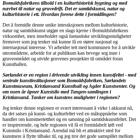
Bomuldsfabrikens tilhold i en kulturhistorisk bygning og med
nærhet til natur og gruvedrift. Det er samtidskunst, natur og
kulturhistorie i ett. Hvordan forene dette i formidlingen?
Det å formidle denne unike interaksjonen mellom kulturhistorie,
natur og samtidskunst utgjør en slags kjerne i Bomuldsfabrikens
virksomhet, men inneholder også fantastiske utviklingsmuligheter
fremover som jeg tenker må kunne få en større nasjonal og
internasjonal interesse. Vi arbeider tett med kommunen for å utvikle
uteområdene, arbeide for at publikum kan bevege seg inne i
gruveområdet og utvide gruvenes prosjekter til området foran
Kunsthallen.
Sørlandet er en region i drivende utvikling innen kunstfeltet - med
sentrale kunstinstitusjoner som Bomuldsfabriken, Sørlandets
Kunstmuseum, Kristiansand Kunsthall og Agder Kunstsenter. Og
om noen år åpner Kunstsilo med Tangen-samlingen i
Kristiansand. Tanker om kunstens muligheter i regionen?
Jeg tenker denne regionen er svært interessant å virke i akkurat nå,
da det satses på kunst- og kulturfeltet ved en måloppnåelse som
handler om kunstnertetthet og en satsning på samtidskunstfeltet. Det
er inspirerende, og hele regionen vil få et formidabelt løft ved
Kunstsilo i Kristiansand. Arendal må bli et attraktivt sted for
kunstnere å flytte tilbake til, og jeg tror det gode samspillet mellom