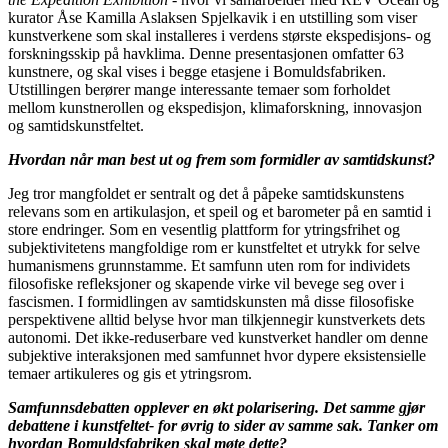
kurator Åse Kamilla Aslaksen Spjelkavik i en utstilling som viser
kunstverkene som skal installeres i verdens største ekspedisjons- og
forskningsskip på havklima. Denne presentasjonen omfatter 63
kunstnere, og skal vises i begge etasjene i Bomuldsfabriken.
Utstillingen berører mange interessante temaer som forholdet
mellom kunstnerollen og ekspedisjon, klimaforskning, innovasjon
og samtidskunstfeltet.
Hvordan når man best ut og frem som formidler av samtidskunst?
Jeg tror mangfoldet er sentralt og det å påpeke samtidskunstens
relevans som en artikulasjon, et speil og et barometer på en samtid i
store endringer. Som en vesentlig plattform for ytringsfrihet og
subjektivitetens mangfoldige rom er kunstfeltet et utrykk for selve
humanismens grunnstamme. Et samfunn uten rom for individets
filosofiske refleksjoner og skapende virke vil bevege seg over i
fascismen. I formidlingen av samtidskunsten må disse filosofiske
perspektivene alltid belyse hvor man tilkjennegir kunstverkets dets
autonomi. Det ikke-reduserbare ved kunstverket handler om denne
subjektive interaksjonen med samfunnet hvor dypere eksistensielle
temaer artikuleres og gis et ytringsrom.
Samfunnsdebatten opplever en økt polarisering. Det samme gjør
debattene i kunstfeltet- for øvrig to sider av samme sak. Tanker om
hvordan Bomuldsfabriken skal møte dette?