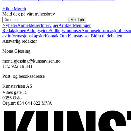
Hilde Mørch
Meld deg på vårt nyhetsbrev
Meld på
Nyheter
Anmeldelser
Intervjuer
Artikler
Meninger
Redaksjonen
Bidragsytere
Stillingsannonser
Annonseinformasjon
Perso
av informasjonskapsler
Kontakt
Om Kunstavisen
Bidra til debatten
Ansvarlig redaktør
Mona Gjessing
mona.gjessing@kunstavisen.no
Tlf.: 922 19 341
Post- og besøksadresse
Kunstavisen AS
Vibes gate 15
0356 Oslo
Org.nr: 834 644 622 MVA