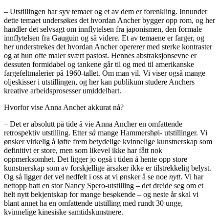
– Utstillingen har syv temaer og et av dem er forenkling. Innunder
dette temaet undersøkes det hvordan Ancher bygger opp rom, og her
handler det selvsagt om innflytelsen fra japonismen, den formale
innflytelsen fra Gauguin og så videre. Et av temaene er farger, og
her understrekes det hvordan Ancher opererer med sterke kontraster
og at hun ofte maler svært pastost. Hennes abstraksjonsevne er
dessuten formidabel og tankene går til og med til amerikanske
fargefeltmalerier på 1960-tallet. Om man vil. Vi viser også mange
oljeskisser i utstillingen, og her kan publikum studere Anchers
kreative arbeidsprosesser umiddelbart.
Hvorfor vise Anna Ancher akkurat nå?
– Det er absolutt på tide å vie Anna Ancher en omfattende
retrospektiv utstilling. Etter
så
mange Hammershøi- utstillinger. Vi
ønsker virkelig å løfte frem betydelige kvinnelige kunstnerskap som
definitivt er store, men som likevel ikke har fått nok
oppmerksomhet. Det ligger jo også i tiden å hente opp store
kunstnerskap som av forskjellige årsaker ikke er tilstrekkelig belyst.
Og så ligger det vel nedfelt i oss at vi ønsker å se noe
nytt
. Vi har
nettopp hatt en stor Nancy Spero-utstilling – det dreide seg om et
helt nytt bekjentskap for mange besøkende – og neste år skal vi
blant annet ha en omfattende utstilling med rundt 30 unge,
kvinnelige kinesiske samtidskunstnere.