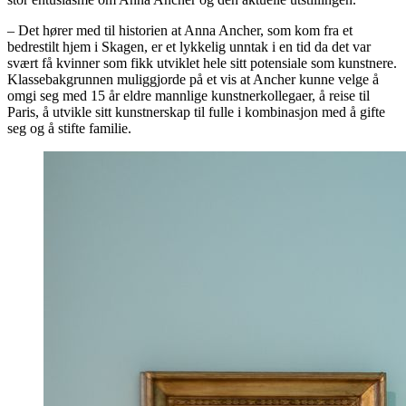
– Det hører med til historien at Anna Ancher, som kom fra et
bedrestilt hjem i Skagen, er et lykkelig unntak i en tid da det var
svært få kvinner som fikk utviklet hele sitt potensiale som kunstnere.
Klassebakgrunnen muliggjorde på et vis at Ancher kunne velge å
omgi seg med 15 år eldre mannlige kunstnerkollegaer, å reise til
Paris, å utvikle sitt kunstnerskap til fulle i kombinasjon med å gifte
seg og å stifte familie.