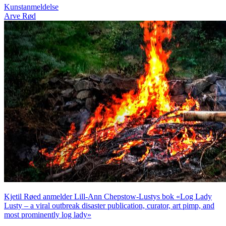
Kunstanmeldelse
Arve Rød
Kjetil Røed anmelder Lill-Ann Chepstow-Lustys bok «Log Lady
Lusty – a viral outbreak disaster publication, curator, art pimp, and
most prominently log lady»