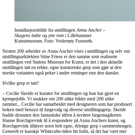
Installasjonsbilde fra utstillingen
Anna Ancher –
Skagens indre og ytre rom
i Lillehammer
Kunstmuseum. Foto: Veslemøy Furuseth.
Nesten 200 arbeider av Anna Ancher vises i utstillingen og selv om
utstillingsarkitekten Stine Friese er den samme som realiserte
utstillingen ved Statens Museum for Kunst, er det i den aktuelle
utstillingen tatt en rekke, egne kuratoriske grep som gjør at den
norske varianten også peker i andre retninger enn den danske.
Hvilke grep er tatt?
– Cecilie Skeide er kurator for utstillingen og hun har gjort en
kjempejobb. Vi snakker om 200 ulike bilder med 200 ulike
rammer... Cecilie har samarbeidet med designeren som har produsert
boken med hensyn til fargevalg og diverse utstillingsgrep. Skeide
hadde dessuten den fantastiske idéen å invitere fargemagikeren
Hanne Borchgrevink til å respondere på Anna Anchers kunst, og
Borchgrevink tilføyer noen helt egne, dristige grep i sammenhengen.
Generelt er kanskje Whitecube-tiden litt forbi, så det har vært mer