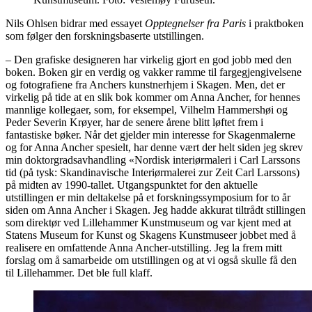
Nils Ohlsen bidrar med essayet
Opptegnelser fra Paris
i praktboken
som følger den forskningsbaserte utstillingen.
– Den grafiske designeren har virkelig gjort en god jobb med den
boken. Boken gir en verdig og vakker ramme til fargegjengivelsene
og fotografiene fra Anchers kunstnerhjem i Skagen. Men, det er
virkelig på tide at en slik bok kommer om Anna Ancher, for hennes
mannlige kollegaer, som, for eksempel, Vilhelm Hammershøi og
Peder Severin Krøyer, har de senere årene blitt løftet frem i
fantastiske bøker. Når det gjelder min interesse for Skagenmalerne
og for Anna Ancher spesielt, har denne vært der helt siden jeg skrev
min doktorgradsavhandling «Nordisk interiørmaleri i Carl Larssons
tid (på tysk: Skandinavische Interiørmalerei zur Zeit Carl Larssons)
på midten av 1990-tallet. Utgangspunktet for den aktuelle
utstillingen er min deltakelse på et forskningssymposium for to år
siden om Anna Ancher i Skagen. Jeg hadde akkurat tiltrådt stillingen
som direktør ved Lillehammer Kunstmuseum og var kjent med at
Statens Museum for Kunst og Skagens Kunstmuseer jobbet med å
realisere en omfattende Anna Ancher-utstilling. Jeg la frem mitt
forslag om å samarbeide om utstillingen og at vi også skulle få den
til Lillehammer. Det ble full klaff.