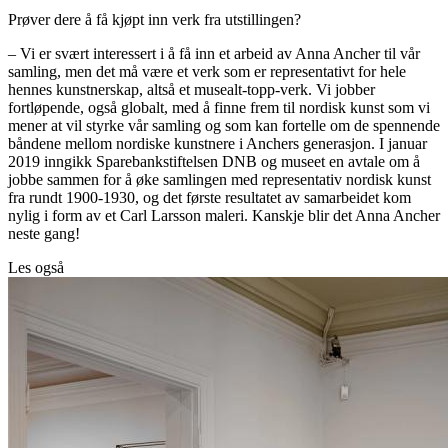
Prøver dere å få kjøpt inn verk fra utstillingen?
– Vi er svært interessert i å få inn et arbeid av Anna Ancher til vår
samling, men det må være et verk som er representativt for hele
hennes kunstnerskap, altså et musealt-topp-verk. Vi jobber
fortløpende, også globalt, med å finne frem til nordisk kunst som vi
mener at vil styrke vår samling og som kan fortelle om de spennende
båndene mellom nordiske kunstnere i Anchers generasjon. I januar
2019 inngikk Sparebankstiftelsen DNB og museet en avtale om å
jobbe sammen for å øke samlingen med representativ nordisk kunst
fra rundt 1900-1930, og det første resultatet av samarbeidet kom
nylig i form av et Carl Larsson maleri. Kanskje blir det Anna Ancher
neste gang!
Les også