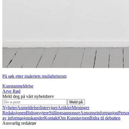
På søk etter maleriets mulighetsrom
Kunstanmeldelse
Arve Rød
Meld deg på vårt nyhetsbrev
Meld på
Nyheter
Anmeldelser
Intervjuer
Artikler
Meninger
Redaksjonen
Bidragsytere
Stillingsannonser
Annonseinformasjon
Perso
av informasjonskapsler
Kontakt
Om Kunstavisen
Bidra til debatten
Ansvarlig redaktør