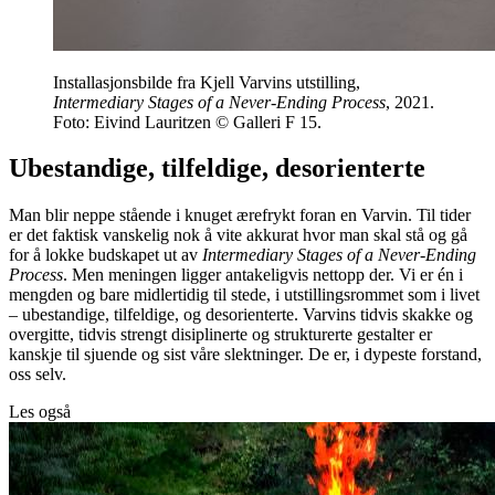
Installasjonsbilde fra Kjell Varvins utstilling,
Intermediary Stages of a Never-Ending Process
, 2021.
Foto: Eivind Lauritzen © Galleri F 15.
Ubestandige, tilfeldige, desorienterte
Man blir neppe stående i knuget ærefrykt foran en Varvin. Til tider
er det faktisk vanskelig nok å vite akkurat hvor man skal stå og gå
for å lokke budskapet ut av
Intermediary Stages of a Never-Ending
Process
. Men meningen ligger antakeligvis nettopp der. Vi er én i
mengden og bare midlertidig til stede, i utstillingsrommet som i livet
– ubestandige, tilfeldige, og desorienterte. Varvins tidvis skakke og
overgitte, tidvis strengt disiplinerte og strukturerte gestalter er
kanskje til sjuende og sist våre slektninger. De er, i dypeste forstand,
oss selv.
Les også