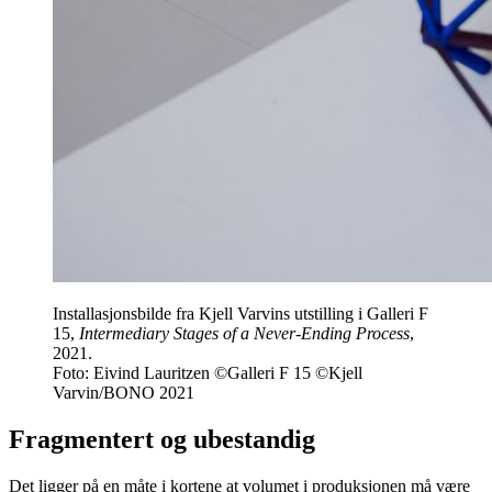
Installasjonsbilde fra Kjell Varvins utstilling i Galleri F
15,
Intermediary Stages of a Never-Ending Process
,
2021.
Foto: Eivind Lauritzen ©Galleri F 15 ©Kjell
Varvin/BONO 2021
Fragmentert og ubestandig
Det ligger på en måte i kortene at volumet i produksjonen må være