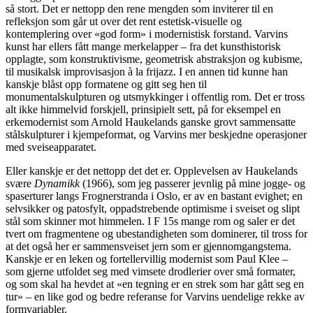
så stort. Det er nettopp den rene mengden som inviterer til en
refleksjon som går ut over det rent estetisk-visuelle og
kontemplering over «god form» i modernistisk forstand. Varvins
kunst har ellers fått mange merkelapper – fra det kunsthistorisk
opplagte, som konstruktivisme, geometrisk abstraksjon og kubisme,
til musikalsk improvisasjon à la frijazz. I en annen tid kunne han
kanskje blåst opp formatene og gitt seg hen til
monumentalskulpturen og utsmykkinger i offentlig rom. Det er tross
alt ikke himmelvid forskjell, prinsipielt sett, på for eksempel en
erkemodernist som Arnold Haukelands ganske grovt sammensatte
stålskulpturer i kjempeformat, og Varvins mer beskjedne operasjoner
med sveiseapparatet.
Eller kanskje er det nettopp det det er. Opplevelsen av Haukelands
svære
Dynamikk
(1966), som jeg passerer jevnlig på mine jogge- og
spaserturer langs Frognerstranda i Oslo, er av en bastant evighet; en
selvsikker og patosfylt, oppadstrebende optimisme i sveiset og slipt
stål som skinner mot himmelen. I F 15s mange rom og saler er det
tvert om fragmentene og ubestandigheten som dominerer, til tross for
at det også her er sammensveiset jern som er gjennomgangstema.
Kanskje er en leken og fortellervillig modernist som Paul Klee –
som gjerne utfoldet seg med vimsete drodlerier over små formater,
og som skal ha hevdet at «en tegning er en strek som har gått seg en
tur» – en like god og bedre referanse for Varvins uendelige rekke av
formvariabler.