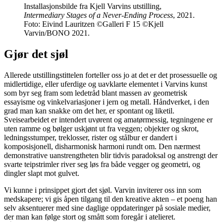
Installasjonsbilde fra Kjell Varvins utstilling,
Intermediary Stages of a Never-Ending Process
, 2021.
Foto: Eivind Lauritzen ©Galleri F 15 ©Kjell
Varvin/BONO 2021.
Gjør det sjøl
Allerede utstillingstittelen forteller oss jo at det er det prosessuelle og
midlertidige, eller uferdige og uavklarte elementet i Varvins kunst
som byr seg fram som ledetråd blant massen av geometrisk
essayisme og vinkelvariasjoner i jern og metall. Håndverket, i den
grad man kan snakke om det her, er spontant og liketil.
Sveisearbeidet er intendert uvørent og amatørmessig, tegningene er
uten ramme og bølger uskjønt ut fra veggen; objekter og skrot,
ledningsstumper, treklosser, rister og stålbur er dandert i
komposisjonell, disharmonisk harmoni rundt om. Den nærmest
demonstrative uanstrengtheten blir tidvis paradoksal og anstrengt der
svarte teipstrimler river seg løs fra både vegger og geometri, og
dingler slapt mot gulvet.
Vi kunne i prinsippet gjort det sjøl. Varvin inviterer oss inn som
medskapere; vi gis åpen tilgang til den kreative akten – et poeng han
selv aksentuerer med sine daglige oppdateringer på sosiale medier,
der man kan følge stort og smått som foregår i atelieret.