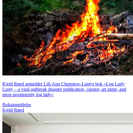
Kjetil Røed anmelder Lill-Ann Chepstow-Lustys bok «Log Lady
Lusty – a viral outbreak disaster publication, curator, art pimp, and
most prominently log lady»
Bokanmeldelse
Kjetil Røed