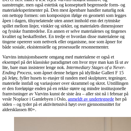
uanstrengte, men også estetisk og konseptuelt begrensede form- og
materialeksperimenter på. Den mest åpenbare handler naturlig nok
om nettopp formen: om komposisjon ifølge en geometri som legges
åpen i dagen, tilsynelatende uten annet innhold enn det rytmiske
spillet mellom linjer, vinkler og sirkler, og materialets dimensjoner
og fysiske framtredelse. En annen er selve materialenes og tingenes
kvalitet og beskaffenhet. En tredje er hvordan disse materialene og
tingene opererer som nettverk eller organisme, noe som åpner for
både sosiale, eksistensielle og prosessuelle resonnementer.
Varvins intuisjonsbaserte omgang med materialene er også et
eksempel på det klassiske paradigmet om hvor mye man kan få ut av
lite, bare man insisterer lenge nok.
Intermediary Stages of a Never-
Ending Process
, som åpnet denne helgen på idylliske Galleri F 15
på Jeløy, fyller husets to etasjer til randen med skulpturer, tegninger,
materielle innfall og variasjoner over skrammel og skrot. Utstillingen
er den foreløpige enden på en rekke større og mindre institusjonelle
framvisninger av Varvins kunst de siste åra – aller sist nå i februar på
vesle Noplace i Gamlebyen i Oslo,
anmeldt av undertegnede
her på
siden – og tyder på et aktivitetsnivå høyt over gjennomsnittet for
aldersklassen 80+.