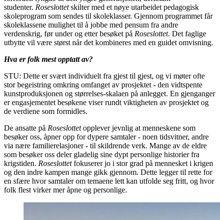
studenter.
Roseslottet
skilter med et nøye utarbeidet pedagogisk
skoleprogram som sendes til skoleklasser. Gjennom programmet får
skoleklassene mulighet til å jobbe med pensum fra andre
verdenskrig, før under og etter besøket på
Roseslottet
. Det faglige
utbytte vil være størst når det kombineres med en guidet omvisning.
Hva er folk mest opptatt av?
STU: Dette er svært individuelt fra gjest til gjest, og vi møter ofte
stor begeistring omkring omfanget av prosjektet - den vidtspente
kunstproduksjonen og størrelses-skalaen på anlegget. En gjenganger
er engasjementet besøkene viser rundt viktigheten av prosjektet og
de verdiene som formidles.
De ansatte på
Roseslottet
opplever jevnlig at menneskene som
besøker oss, åpner opp for dypere samtaler - noen tidsvitner, andre
via nære familierelasjoner - til skildrende verk. Mange av de eldre
som besøker oss deler gladelig sine dypt personlige historier fra
krigstiden.
Roseslottet
fokuserer jo i stor grad på mennesket i krigen
og den indre kampen mange gikk gjennom. Dette legger til rette for
en sfære hvor samtaler om temaene lett kan utfolde seg fritt, og hvor
folk flest virker mer åpne og personlige.