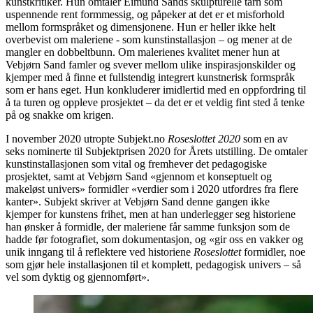
kunstkritiker. Hun omtaler Eimund Sands skulpturelle tårn som
uspennende rent formmessig, og påpeker at det er et misforhold
mellom formspråket og dimensjonene. Hun er heller ikke helt
overbevist om maleriene - som kunstinstallasjon – og mener at de
mangler en dobbeltbunn. Om malerienes kvalitet mener hun at
Vebjørn Sand famler og svever mellom ulike inspirasjonskilder og
kjemper med å finne et fullstendig integrert kunstnerisk formspråk
som er hans eget. Hun konkluderer imidlertid med en oppfordring til
å ta turen og oppleve prosjektet – da det er et veldig fint sted å tenke
på og snakke om krigen.
I november 2020 utropte Subjekt.no
Roseslottet 2020
som en av
seks nominerte til Subjektprisen 2020 for Årets utstilling. De omtaler
kunstinstallasjonen som vital og fremhever det pedagogiske
prosjektet, samt at Vebjørn Sand «gjennom et konseptuelt og
makeløst univers» formidler «verdier som i 2020 utfordres fra flere
kanter». Subjekt skriver at Vebjørn Sand denne gangen ikke
kjemper for kunstens frihet, men at han underlegger seg historiene
han ønsker å formidle, der maleriene får samme funksjon som de
hadde før fotografiet, som dokumentasjon, og «gir oss en vakker og
unik inngang til å reflektere ved historiene
Roseslottet
formidler, noe
som gjør hele installasjonen til et komplett, pedagogisk univers – så
vel som dyktig og gjennomført».