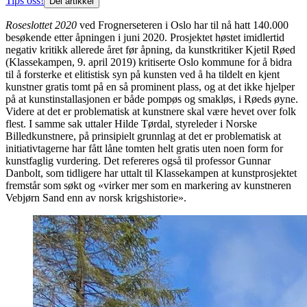
Tips oss!
Del artikkel
Roseslottet 2020
ved Frognerseteren i Oslo har til nå hatt 140.000
besøkende etter åpningen i juni 2020. Prosjektet høstet imidlertid
negativ kritikk allerede året før åpning, da kunstkritiker Kjetil Røed
(Klassekampen, 9. april 2019) kritiserte Oslo kommune for å bidra
til å forsterke et elitistisk syn på kunsten ved å ha tildelt en kjent
kunstner gratis tomt på en så prominent plass, og at det ikke hjelper
på at kunstinstallasjonen er både pompøs og smakløs, i Røeds øyne.
Videre at det er problematisk at kunstnere skal være hevet over folk
flest. I samme sak uttaler Hilde Tørdal, styreleder i Norske
Billedkunstnere, på prinsipielt grunnlag at det er problematisk at
initiativtagerne har fått låne tomten helt gratis uten noen form for
kunstfaglig vurdering. Det refereres også til professor Gunnar
Danbolt, som tidligere har uttalt til Klassekampen at kunstprosjektet
fremstår som søkt og «virker mer som en markering av kunstneren
Vebjørn Sand enn av norsk krigshistorie».