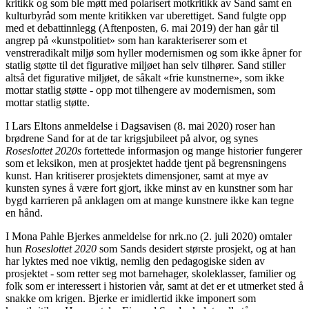
kritikk og som ble møtt med polarisert motkritikk av Sand samt en
kulturbyråd som mente kritikken var uberettiget. Sand fulgte opp
med et debattinnlegg (Aftenposten, 6. mai 2019) der han går til
angrep på «kunstpolitiet» som han karakteriserer som et
venstreradikalt miljø som hyller modernismen og som ikke åpner for
statlig støtte til det figurative miljøet han selv tilhører. Sand stiller
altså det figurative miljøet, de såkalt «frie kunstnerne», som ikke
mottar statlig støtte - opp mot tilhengere av modernismen, som
mottar statlig støtte.
I Lars Eltons anmeldelse i Dagsavisen (8. mai 2020) roser han
brødrene Sand for at de tar krigsjubileet på alvor, og synes
Roseslottet 2020s
fortettede informasjon og mange historier fungerer
som et leksikon, men at prosjektet hadde tjent på begrensningens
kunst. Han kritiserer prosjektets dimensjoner, samt at mye av
kunsten synes å være fort gjort, ikke minst av en kunstner som har
bygd karrieren på anklagen om at mange kunstnere ikke kan tegne
en hånd.
I Mona Pahle Bjerkes anmeldelse for nrk.no (2. juli 2020) omtaler
hun
Roseslottet 2020
som Sands desidert største prosjekt, og at han
har lyktes med noe viktig, nemlig den pedagogiske siden av
prosjektet - som retter seg mot barnehager, skoleklasser, familier og
folk som er interessert i historien vår, samt at det er et utmerket sted å
snakke om krigen. Bjerke er imidlertid ikke imponert som