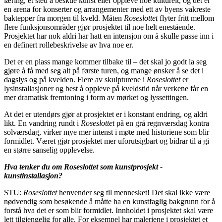
læring, et sted å beskue kunst eller oppleve noe kulturelt, og det er
en arena for konserter og arrangementer med ett av byens vakreste
baktepper fra morgen til kveld. Måten
Roseslottet
flyter fritt mellom
flere funksjonsområder gjør prosjektet til noe helt enestående.
Prosjektet har nok aldri har hatt en intensjon om å skulle passe inn i
en definert rollebeskrivelse av hva noe er.
Det er en plass mange kommer tilbake til – det skal jo godt la seg
gjøre å få med seg alt på første turen, og mange ønsker å se det i
dagslys og på kvelden. Flere av skulpturene i
Roseslottet
er
lysinstallasjoner og best å oppleve på kveldstid når verkene får en
mer dramatisk fremtoning i form av mørket og lyssettingen.
At det er utendørs gjør at prosjektet er i konstant endring, og aldri
likt. En vandring rundt i
Roseslottet
på en grå regnværsdag kontra
solværsdag, virker mye mer intenst i møte med historiene som blir
formidlet. Været gjør prosjektet mer uforutsigbart og bidrar til å gi
en større sanselig opplevelse.
Hva tenker du om Roseslottet som kunstprosjekt -
kunstinstallasjon?
STU:
Roseslottet
henvender seg til mennesket! Det skal ikke være
nødvendig som besøkende å måtte ha en kunstfaglig bakgrunn for å
forstå hva det er som blir formidlet. Innholdet i prosjektet skal være
lett tilgjengelig for alle. For eksempel har maleriene i prosjektet et