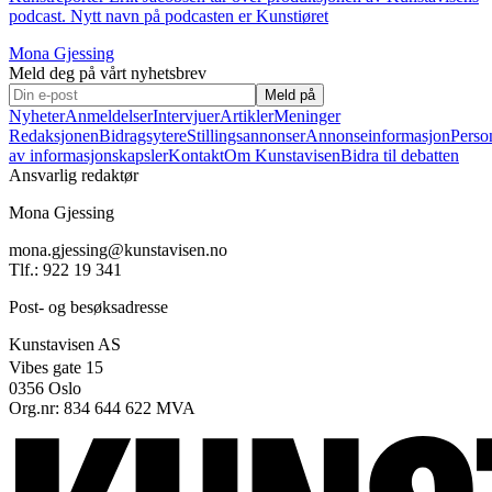
podcast. Nytt navn på podcasten er Kunstiøret
Mona Gjessing
Meld deg på vårt nyhetsbrev
Meld på
Nyheter
Anmeldelser
Intervjuer
Artikler
Meninger
Redaksjonen
Bidragsytere
Stillingsannonser
Annonseinformasjon
Perso
av informasjonskapsler
Kontakt
Om Kunstavisen
Bidra til debatten
Ansvarlig redaktør
Mona Gjessing
mona.gjessing@kunstavisen.no
Tlf.: 922 19 341
Post- og besøksadresse
Kunstavisen AS
Vibes gate 15
0356 Oslo
Org.nr: 834 644 622 MVA