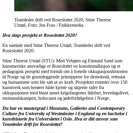
Teamleder drift ved Roseslottet 2020, Stine Therese
Utstøl. Foto: Jon Foss / Fnikkemedia.
Hva slags prosjekt er Roseslottet 2020?
En samtale med Stine Therese Utstøl, Teamleder drift ved
Roseslottet 2020.
Stine Therese Utstøl (STU): Med Vebjørn og Eimund Sand som
kunstneriske ansvarlige er
Roseslottet
en kunstinstallasjon og et
pedagogisk prosjekt med formål om å fortelle okkupasjonshistorien
til Norge og de grunnleggende prinsippene for demokrati, rettsstat
og humanisme som ble satt ut av kraft. Prosjektet rommer over 150
kunstverk som berører både kjente og ukjente sider fra
okkupasjonen med blant annet krigsfangenes lidelser, hverdagslivet,
motstandskampen, holocaust og jødeforfølgelsen i Norge.
Du har en mastergrad i Museums, Galleries and Contemporary
Culture fra University of Westminster i England og en bachelor i
kunsthistorie fra Universitetet i Oslo. Hva er ditt ansvar som
Teamleder drift for Roseslottet?