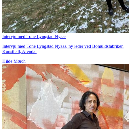
Intervju med Tone Lyngstad Nyaas
Intervju med Tone Lyngstad Nyaas, ny leder ved Bomuldsfabriken
Kunsthall, Arendal
Hilde Mørch