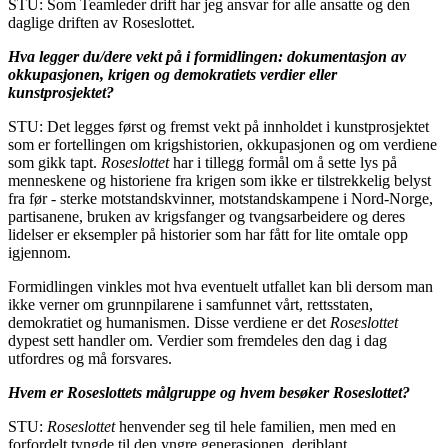
STU: Som Teamleder drift har jeg ansvar for alle ansatte og den
daglige driften av Roseslottet.
Hva legger du/dere vekt på i formidlingen: dokumentasjon av
okkupasjonen, krigen og demokratiets verdier eller
kunstprosjektet?
STU: Det legges først og fremst vekt på innholdet i kunstprosjektet
som er fortellingen om krigshistorien, okkupasjonen og om verdiene
som gikk tapt.
Roseslottet
har i tillegg formål om å sette lys på
menneskene og historiene fra krigen som ikke er tilstrekkelig belyst
fra før - sterke motstandskvinner, motstandskampene i Nord-Norge,
partisanene, bruken av krigsfanger og tvangsarbeidere og deres
lidelser er eksempler på historier som har fått for lite omtale opp
igjennom.
Formidlingen vinkles mot hva eventuelt utfallet kan bli dersom man
ikke verner om grunnpilarene i samfunnet vårt, rettsstaten,
demokratiet og humanismen. Disse verdiene er det
Roseslottet
dypest sett handler om. Verdier som fremdeles den dag i dag
utfordres og må forsvares.
Hvem er Roseslottets målgruppe og hvem besøker Roseslottet?
STU:
Roseslottet
henvender seg til hele familien, men med en
forfordelt tyngde til den yngre generasjonen, deriblant