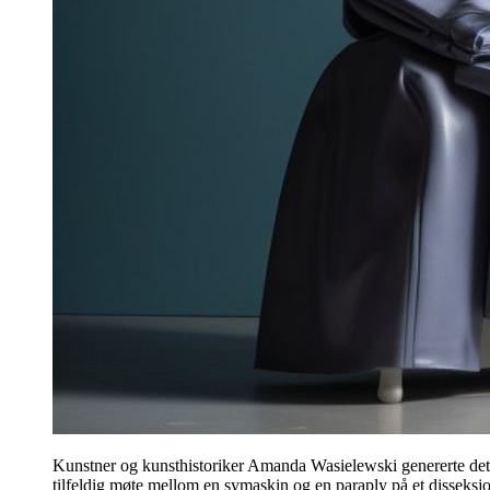
Kunstner og kunsthistoriker Amanda Wasielewski genererte det
tilfeldig møte mellom en symaskin og en paraply på et disseksj