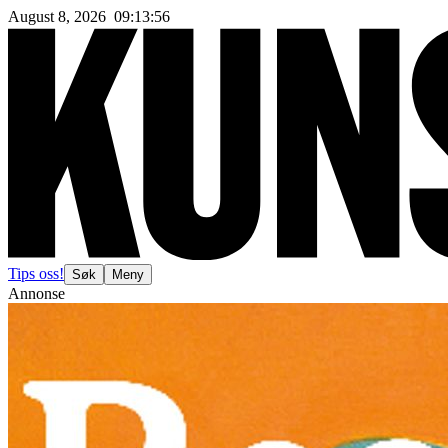
August 8, 2026
09
:
13
:
58
Tips oss!
Søk
Meny
Annonse