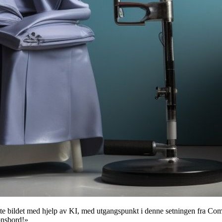
te bildet med hjelp av KI, med utgangspunkt i denne setningen fra C
onsbord!»