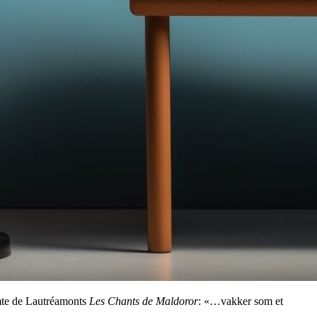
omte de Lautréamonts
Les Chants de Maldoror
: «…vakker som et