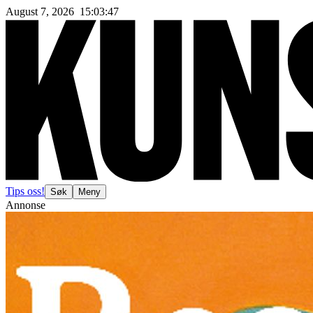
August 7, 2026
15
:
03
:
49
Tips oss!
Søk
Meny
Annonse