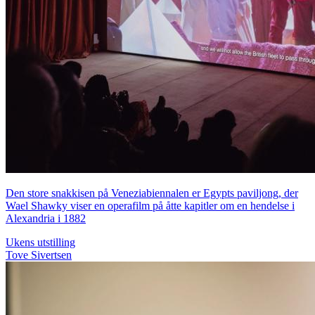
Den store snakkisen på Veneziabiennalen er Egypts paviljong, der
Wael Shawky viser en operafilm på åtte kapitler om en hendelse i
Alexandria i 1882
Ukens utstilling
Tove Sivertsen