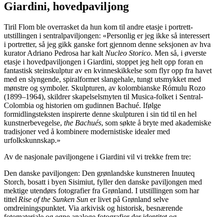
Giardini, hovedpaviljong
Tiril Flom ble overrasket da hun kom til andre etasje i portrett-
utstillingen i sentralpaviljongen: «Personlig er jeg ikke så interessert
i portretter, så jeg gikk ganske fort gjennom denne seksjonen av hva
kurator Adriano Pedrosa har kalt
Nucleo Storico
. Men så, i øverste
etasje i hovedpaviljongen i Giardini, stoppet jeg helt opp foran en
fantastisk steinskulptur av en kvinneskikkelse som flyr opp fra havet
med en slyngende, spiralformet slangehale, tungt utsmykket med
mønstre og symboler. Skulpturen, av kolombianske Rómulu Rozo
(1899–1964), skildrer skapelselsmyten til Musica-folket i Sentral-
Colombia og historien om gudinnen Bachué. Ifølge
formidlingsteksten inspirerte denne skulpturen i sin tid til en hel
kunstnerbevegelse,
the Bachués
, som søkte å bryte med akademiske
tradisjoner ved å kombinere modernistiske idealer med
urfolkskunnskap.»
Av de nasjonale paviljongene i Giardini vil vi trekke frem tre:
Den danske paviljongen: Den grønlandske kunstneren Inuuteq
Storch, bosatt i byen Sisimiut, fyller den danske paviljongen med
mektige utendørs fotografier fra Grønland. I utstillingen som har
tittel
Rise of the Sunken Sun
er livet på Grønland selve
omdreiningspunktet. Via arkivisk og historisk, besnærende
fotomateriale og egne analoge fotografier der identitet og