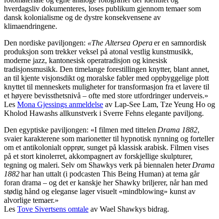
hverdagsliv dokumenteres, loses publikum gjennom temaer som
dansk kolonialisme og de dystre konsekvensene av
klimaendringene.
Den nordiske paviljongen:
«The Altersea Opera
er en samnordisk
produksjon som trekker veksel på atonal vestlig kunstmusikk,
moderne jazz, kantonesisk operatradisjon og kinesisk
tradisjonsmusikk. Den timelange forestillingen knytter, blant annet,
an til kjente visjonsdikt og moralske fabler med oppbyggelige plott
knyttet til menneskets muligheter for transformasjon fra et lavere til
et høyere bevissthetsnivå – ofte med store utfordringer underveis.»
Les
Mona Gjessings anmeldelse
av Lap-See Lam, Tze Yeung Ho og
Kholod Hawashs allkunstverk i Sverre Fehns elegante paviljong.
Den egyptiske paviljongen: «I filmen med tittelen
Drama 1882
,
svaier karakterene som marionetter til hypnotisk nynning og forteller
om et antikolonialt opprør, sunget på klassisk arabisk. Filmen vises
på et stort kinolerret, akkompagnert av forskjellige skulpturer,
tegning og maleri. Selv om Shawkys verk på biennalen heter
Drama
1882
har han uttalt (i podcasten This Being Human) at tema går
foran drama – og det er kanskje her Shawky briljerer, når han med
stødig hånd og eleganse lager visuelt «mindblowing» kunst av
alvorlige temaer.»
Les
Tove Sivertsens omtale
av Wael Shawkys bidrag.