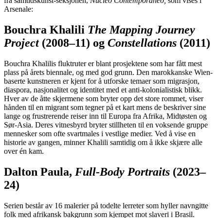
fra samtidskunst-seksjonen,
Nucleo Contemporaneo,
som vises i
Arsenale:
Bouchra Khalili
The Mapping Journey
Project
(2008–11) og
Constellations
(2011)
Bouchra Khalilis fluktruter er blant prosjektene som har fått mest
plass på årets biennale, og med god grunn. Den marokkanske Wien-
baserte kunstneren er kjent for å utforske temaer som migrasjon,
diaspora, nasjonalitet og identitet med et anti-kolonialistisk blikk.
Hver av de åtte skjermene som bryter opp det store rommet, viser
hånden til en migrant som tegner på et kart mens de beskriver sine
lange og frustrerende reiser inn til Europa fra Afrika, Midtøsten og
Sør-Asia. Deres vitnesbyrd bryter stillheten til en voksende gruppe
mennesker som ofte svartmales i vestlige medier. Ved å vise en
historie av gangen, minner Khalili samtidig om å ikke skjære alle
over én kam.
Dalton Paula,
Full-Body Portraits
(2023–
24)
Serien består av 16 malerier på todelte lerreter som hyller navngitte
folk med afrikansk bakgrunn som kjempet mot slaveri i Brasil.