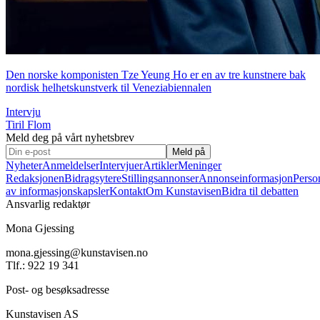
Den norske komponisten Tze Yeung Ho er en av tre kunstnere bak
nordisk helhetskunstverk til Veneziabiennalen
Intervju
Tiril Flom
Meld deg på vårt nyhetsbrev
Meld på
Nyheter
Anmeldelser
Intervjuer
Artikler
Meninger
Redaksjonen
Bidragsytere
Stillingsannonser
Annonseinformasjon
Perso
av informasjonskapsler
Kontakt
Om Kunstavisen
Bidra til debatten
Ansvarlig redaktør
Mona Gjessing
mona.gjessing@kunstavisen.no
Tlf.: 922 19 341
Post- og besøksadresse
Kunstavisen AS