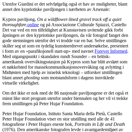
Utenfor Giardini er det selvfølgelig også et hav av muligheter, blant
annet den kypriotiske paviljongen i nærheten av Arsenale:
Kypros paviljong,
On a wildflower-lined gravel track off a quiet
thoroughfare
,
online
og på Associazione Culturale Spiazzi, Castello
Det var ved en ren tilfeldighet at Kunstavisen uvitende gikk forbi
åpningen av den kypriotiske paviljongen, da vår fotograf fanget den
gode stemningen utenfor det vi trodde var en bar. Selve utstillingen
skiller seg ut som en tydelig kunstnerdrevet undersøkelse, presentert
i form av en «parafiksjonell start-up» med navnet
Forever Informed
.
Med utgangspunkt i skandalen rundt Sounder – en britisk-
amerikansk overvåkingsstasjon på Kypros som har blitt avslørt som
et nøkkelsted for massekommunikasjonsovervåking og avlytting i
Midtøsten med hjelp av israelsk teknologi – utforsker utstillingen
blant annet
ghosting
som motstandsform i dagens innviklede
virtuelle virkelighet.
Om det ikke er nok med de 86 nasjonale paviljongene er det også et
minst like stort program utenfor under biennalen og her vil vi trekke
frem utstillingen på Peter Hujar Foundation.
Peter Hujar Foundation, Istituto Santa Maria della Pietà, Castello
Peter Hujar Foundation viser en stor utstilling med alle de 41
fotografiene i Peter Hujars eneste bok,
Portraits in Life and Death
(1976). Den amerikanske fotografen levde i avantgardemiljøet av