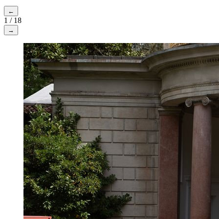
←
1
/
18
→