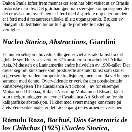
Dalton Paula løfter frem mennesker som har blitt visket ut av Brasils
historiske narrativ. Det gjør han gjennom særegne komposisjoner der
det er uvisst om overflaten er i ferd med å sprekke opp eller om den
er i ferd med å restaureres tilbake til sitt utgangspunkt. Bruken av
bladgull i billedflaten bidrar til å gi de portretterte heder og
verdighet.
Nucleo Storico, Abstractions
, Giardini
En annen seksjon i hovedutstillingen er viet abstrakt kunst fra det
globale sør. Her vises verk av 37 kunstnere som arbeidet i Afrika,
Asia, Midtøsten og Latinamerika andre halvdelen av 1900-tallet. Det
dreier seg om kunstnere som produserte abstrakt kunst som skiller
seg vesentlig fra den europeiske tradisjonen, men som likevel henger
sammen med denne. Overveldende er verk fra den postkoloniale
kunstbevegelsen The Casablanca Art School – av for eksempel
Mohammed Chebaa, Rafa al-Nasiri og Mohammad Ehsaei, kjent
som medgrunnlegger av nevnte Casablanca Art School og for sin
kalligrafiske abstraksjon. I likhet med svært mange kunstnere på
årets Veneziabiennale, er det første gang deres arbeider vises her.
Rómulu Rozo,
Bachué, Dios Generatriz de
los Chibchas
(1925) i
Nucleo Storico
,