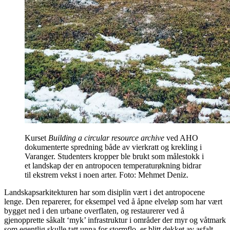
Kurset
Building a circular resource archive
ved AHO
dokumenterte spredning både av vierkratt og krekling i
Varanger. Studenters kropper ble brukt som målestokk i
et landskap der en antropocen temperaturøkning bidrar
til ekstrem vekst i noen arter. Foto: Mehmet Deniz.
Landskapsarkitekturen har som disiplin vært i det antropocene
lenge. Den reparerer, for eksempel ved å åpne elveløp som har vært
bygget ned i den urbane overflaten, og restaurerer ved å
gjenopprette såkalt ‘myk’ infrastruktur i områder der myr og våtmark
som egentlig skulle tatt unna for stormflo, er blitt dekket av asfalt –