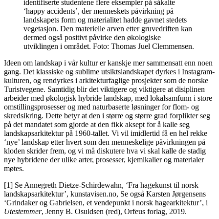
identifiserte studentene flere eksempler på såkalte
‘happy accidents’, der menneskets påvirkning på
landskapets form og materialitet hadde gavnet stedets
vegetasjon. Den materielle arven etter gruvedriften kan
dermed også positivt påvirke den økologiske
utviklingen i området. Foto: Thomas Juel Clemmensen.
Ideen om landskap i vår kultur er kanskje mer sammensatt enn noen
gang. Det klassiske og sublime utsiktslandskapet dyrkes i Instagram-
kulturen, og rendyrkes i arkitekturfaglige prosjekter som de norske
Turistvegene. Samtidig blir det viktigere og viktigere at disiplinen
arbeider med økologisk hybride landskap, med lokalsamfunn i store
omstillingsprosesser og med naturbaserte løsninger for flom- og
skredsikring. Dette betyr at den i større og større grad forplikter seg
på det mandatet som gjorde at den fikk aksept for å kalle seg
landskapsarkitektur på 1960-tallet. Vi vil imidlertid få en hel rekke
‘nye’ landskap etter hvert som den menneskelige påvirkningen på
kloden skrider frem, og vi må diskutere hva vi skal kalle de stadig
nye hybridene der ulike arter, prosesser, kjemikalier og materialer
møtes.
[1] Se Annegreth Dietze-Schirdewahn, ‘Fra hagekunst til norsk
landskapsarkitektur’, kunstavisen.no, Se også Karsten Jørgensens
‘Grindaker og Gabrielsen, et vendepunkt i norsk hagearkitektur’, i
Utestemmer
, Jenny B. Osuldsen (red), Orfeus forlag, 2019.