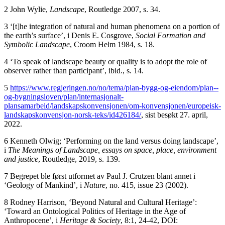
2 John Wylie,
Landscape
, Routledge 2007, s. 34.
3 ‘[t]he integration of natural and human phenomena on a portion of
the earth’s surface’, i Denis E. Cosgrove,
Social Formation and
Symbolic Landscape
, Croom Helm 1984, s. 18.
4 ‘To speak of landscape beauty or quality is to adopt the role of
observer rather than participant’, ibid., s. 14.
5
https://www.regjeringen.no/no/tema/plan-bygg-og-eiendom/plan--
og-bygningsloven/plan/internasjonalt-
plansamarbeid/landskapskonvensjonen/om-konvensjonen/europeisk-
landskapskonvensjon-norsk-teks/id426184/
, sist besøkt 27. april,
2022.
6 Kenneth Olwig; ‘Performing on the land versus doing landscape’,
i
The Meanings of Landscape, essays on space, place, environment
and justice
, Routledge, 2019, s. 139.
7 Begrepet ble først utformet av Paul J. Crutzen blant annet i
‘Geology of Mankind’, i
Nature
, no. 415, issue 23 (2002).
8 Rodney Harrison, ‘Beyond Natural and Cultural Heritage’:
‘Toward an Ontological Politics of Heritage in the Age of
Anthropocene’, i
Heritage & Society
, 8:1, 24-42, DOI: