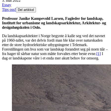
5. mai 2022
Essay
Tips oss!
Del artikkel
Professor Janike Kampevold Larsen, Fagleder for landskap,
Institutt for urbanisme og landskapsarkitektur, Arkitektur- og
designhøgskolen i Oslo.
Da landskapsarkitekter i Norge begynte å kalle seg ved det navnet
på 1960-tallet, var det delvis fordi man ble klar over naturskaden
etter de store hydroelektriske utbygningene i Telemark.
Forestillingen om hva som var landskap forandret seg på noen tiår –
fra hager til sårbar natur som måtte forvaltes etter beste evne.
[1]
I
dag er landskapene våre i et enda mer akutt behov for omsorg.