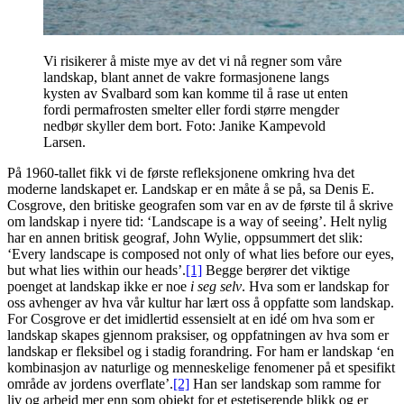
Vi risikerer å miste mye av det vi nå regner som våre
landskap, blant annet de vakre formasjonene langs
kysten av Svalbard som kan komme til å rase ut enten
fordi permafrosten smelter eller fordi større mengder
nedbør skyller dem bort. Foto: Janike Kampevold
Larsen.
På 1960-tallet fikk vi de første refleksjonene omkring hva det
moderne landskapet er. Landskap er en måte å se på, sa Denis E.
Cosgrove, den britiske geografen som var en av de første til å skrive
om landskap i nyere tid: ‘Landscape is a way of seeing’. Helt nylig
har en annen britisk geograf, John Wylie, oppsummert det slik:
‘Every landscape is composed not only of what lies before our eyes,
but what lies within our heads’.
[1]
Begge berører det viktige
poenget at landskap ikke er noe
i seg selv
. Hva som er landskap for
oss avhenger av hva vår kultur har lært oss å oppfatte som landskap.
For Cosgrove er det imidlertid essensielt at en idé om hva som er
landskap skapes gjennom praksiser, og oppfatningen av hva som er
landskap er fleksibel og i stadig forandring. For ham er landskap ‘en
kombinasjon av naturlige og menneskelige fenomener på et spesifikt
område av jordens overflate’.
[2]
Han ser landskap som ramme for
liv og arbeid mer enn som objekt for et estetiserende blikk og er