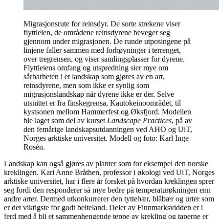
Migrasjonsrute for reinsdyr. De sorte strekene viser
flyttleien, de områdene reinsdyrene beveger seg
gjennom under migrasjonen. De runde utposingene på
linjene faller sammen med forhøyninger i terrenget,
over tregrensen, og viser samlingsplasser for dyrene.
Flyttleiens omfang og utspredning sier mye om
sårbarheten i et landskap som gjøres av en art,
reinsdyrene, men som ikke er synlig som
migrasjonslandskap når dyrene ikke er der. Selve
utsnittet er fra finskegrensa, Kautokeinoområdet, til
kystsonen mellom Hammerfest og Øksfjord. Modellen
ble laget som del av kurset
Landscape Practices
, på av
den femårige landskapsutdanningen ved AHO og UiT,
Norges arktiske universitet. Modell og foto: Karl Inge
Rosén.
Landskap kan også gjøres av planter som for eksempel den norske
kreklingen. Kari Anne Bråthen, professor i økologi ved UiT, Norges
arktiske universitet, har i flere år forsket på hvordan kreklingen sprer
seg fordi den responderer så mye bedre på temperaturøkningen enn
andre arter. Dermed utkonkurrerer den tyttebær, blåbær og urter som
er det viktigste for godt beiteland. Deler av Finnmarksvidden er i
ferd med å bli et sammenhengende teppe av krekling og taperne er