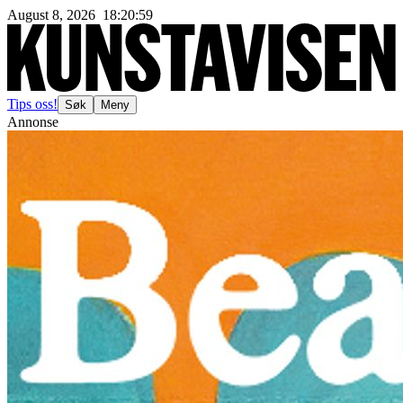
August 8, 2026
18
:
21
:
02
Tips oss!
Søk
Meny
Annonse