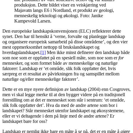
produksjon. Dette bildet viser en veiskjæring ved
Majavatn langs E6 i Nordland, et produkt av geologi,
menneskelig teknologi og økologi. Foto: Janike
Kampevold Larsen.
Den europeiske landskapskonvensjonen (ELC) reflekterer dette
synet. Den har til hensikt å ‘verne, forvalte og planlegge landskap
og organisere europeisk samarbeid på disse områdene’, og den vier
mest oppmerksomhet nettopp til brukslandskapet og
hverdagslandskapet.
[1]
Men ikke minst definerer den landskap både
som noe som er oppfattet på en spesiell måte, som noe som er
for
mennesker, og som formet både av menneskelige og naturlige
faktorer: Landskap er ‘et område, slik folk oppfatter det, hvis
særpreg er et resultat av påvirkningen fra og samspillet mellom
naturlige og/eller menneskelige faktorer’.
Dette er en mye nyere definisjon av landskap (2004) enn Cosgroves,
men vi skal legge merke til at den bygger videre på en tradisjonell
forestilling om at det er mennesket som står i sentrum: ‘et område,
slik folk oppfatter det’. Hva da med de andre artene som bor i
landskapet? Står mennesket utenfor landskapet og økosystemene,
eller er vi deltagende i dem på linje med de andre artene? Er
landskapet bare for oss?
Landskap er nemlig ikke bare en måte å
se
på, det er en måte å
gjøre