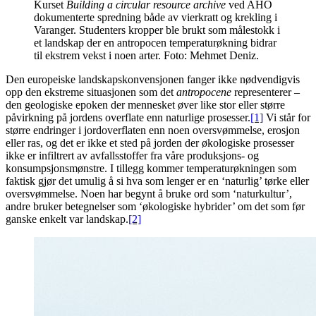
Kurset
Building a circular resource archive
ved AHO
dokumenterte spredning både av vierkratt og krekling i
Varanger. Studenters kropper ble brukt som målestokk i
et landskap der en antropocen temperaturøkning bidrar
til ekstrem vekst i noen arter. Foto: Mehmet Deniz.
Den europeiske landskapskonvensjonen fanger ikke nødvendigvis
opp den ekstreme situasjonen som det
antropocene
representerer –
den geologiske epoken der mennesket øver like stor eller større
påvirkning på jordens overflate enn naturlige prosesser.
[1]
Vi står for
større endringer i jordoverflaten enn noen oversvømmelse, erosjon
eller ras, og det er ikke et sted på jorden der økologiske prosesser
ikke er infiltrert av avfallsstoffer fra våre produksjons- og
konsumpsjonsmønstre. I tillegg kommer temperaturøkningen som
faktisk gjør det umulig å si hva som lenger er en ‘naturlig’ tørke eller
oversvømmelse. Noen har begynt å bruke ord som ‘naturkultur’,
andre bruker betegnelser som ‘økologiske hybrider’ om det som før
ganske enkelt var landskap.
[2]