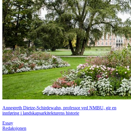
Annegreth Dietze-Schirdewahn, professor ved NMBU, gir en
innføring i landskapsarkitekturens historie
Essay
Redaksjonen