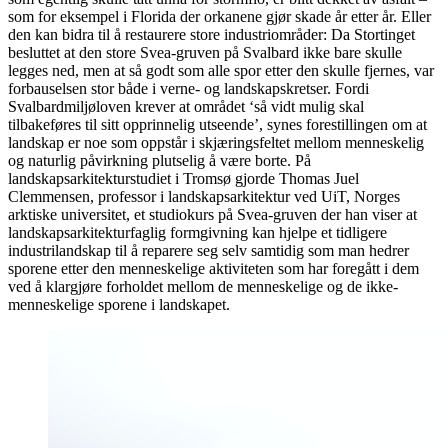
som for eksempel i Florida der orkanene gjør skade år etter år. Eller
den kan bidra til å restaurere store industriområder: Da Stortinget
besluttet at den store Svea-gruven på Svalbard ikke bare skulle
legges ned, men at så godt som alle spor etter den skulle fjernes, var
forbauselsen stor både i verne- og landskapskretser. Fordi
Svalbardmiljøloven krever at området ‘så vidt mulig skal
tilbakeføres til sitt opprinnelig utseende’, synes forestillingen om at
landskap er noe som oppstår i skjæringsfeltet mellom menneskelig
og naturlig påvirkning plutselig å være borte. På
landskapsarkitekturstudiet i Tromsø gjorde Thomas Juel
Clemmensen, professor i landskapsarkitektur ved UiT, Norges
arktiske universitet, et studiokurs på Svea-gruven der han viser at
landskapsarkitekturfaglig formgivning kan hjelpe et tidligere
industrilandskap til å reparere seg selv samtidig som man hedrer
sporene etter den menneskelige aktiviteten som har foregått i dem
ved å klargjøre forholdet mellom de menneskelige og de ikke-
menneskelige sporene i landskapet.