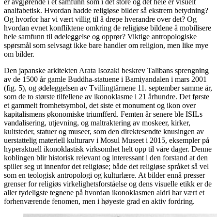
er avgjørende i et samfunn som i det store og det hele er visuelt
analfabetisk. Hvordan hadde religiøse bilder så ekstrem betydning?
Og hvorfor har vi vært villig til å drepe hverandre over det? Og
hvordan evnet konfliktene omkring de religiøse bildene å mobilisere
hele samfunn til ødeleggelse og opprør? Viktige antropologiske
spørsmål som selvsagt ikke bare handler om religion, men like mye
om bilder.
Den japanske arkitekten Arata Isozaki beskrev Talibans sprengning
av de 1500 år gamle Buddha-statuene i Bamiyandalen i mars 2001
(fig. 5), og ødeleggelsen av Tvillingtårnene 11. september samme år,
som de to største tilfellene av ikonoklasme i 21 århundre. Det første
et gammelt fromhetsymbol, det siste et monument og ikon over
kapitalismens økonomiske triumfferd. Femten år senere ble ISILs
vandalisering, utjevning, og maltraktering av moskeer, kirker,
kultsteder, statuer og museer, som den direktesendte knusingen av
uerstattelig materiell kulturarv i Mosul Museet i 2015, eksempler på
hyperaktuell ikonoklastisk virksomhet helt opp til våre dager. Denne
koblingen blir historisk relevant og interessant i den forstand at den
spiller seg ut innenfor det religiøse; både det religiøse språket så vel
som en teologisk antropologi og kulturlære. At bilder ennå presser
grenser for religiøs virkelighetsforståelse og dens visuelle etikk er de
aller tydeligste tegnene på hvordan ikonoklasmen aldri har vært et
forhenværende fenomen, men i høyeste grad en aktiv fordring.