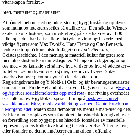
vitenskapen forsikre.»
Sted, mentalitet og materialitet
At båndet mellom sted og bilde, sted og bygg forstås og oppleves
som intimt og integrert speiles på utallige vis. Den såkalte Wiener-
skolen i kunsthistorie, som utviklet seg på siste halvdel av 1800-
tallet og siden har hatt en ikke ubetydelig virkningshistorie med
viktige figurer som Max Dvořák, Hans Tietze og Otto Benesch,
tenkte nettopp på kunsthistorie-faget som
åndsvitenskap
,
Geistesgeschichte. I den mening at materiell kultur fungerer som
mentalitetshistoriske manifestasjoner. At tingene vi lager og omgir
oss med – og kanskje vel så mye hva vi river og hva vi ødelegger –
forteller noe om hvem vi er og mer, hvem vi vil være. Slike
overbevisninger gjennomsyrer f. eks. debatten om
Regjeringskvartalet og Y-blokka i Oslo, og får bevaringsentusiaster
som kunstner Frode Helland til å skrive i Dagsavisen i år at «
Høyre
og Ap river sosialdemokratiet opp med rota
» når rivning overhodet
er et alternativ. Høyblokka spesielt blir også
beskrevet som et
sosialdemokratisk symbol av arkitekt og skribent Gaute Brochmann
i Morgenbladet
. Måten sosialdemokratiets mentale markører og dets
fysiske minne oppleves som forankret i kunstnerisk formgivning er
en forestilling som bygger på en historisk forståelse av materielle
representasjoners kollektive kraft og tilstedeværelse. Å fjerne, rive,
eller forandre på denne innebærer en inngripen i offentlig