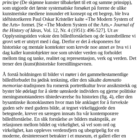
principe
(De skjønne kunster tilbakeført til ett og samme prinsipp),
som utgjorde det første systematiske forsøket på forene de ulike
kunstneriske mediene innunder ett konsept og ett begrep, ble hva
idéhistorikeren Paul Oskar Kristeller kalte «The Modern System of
the Arts» formet. [Se «The Modern System of the Arts,»
Journal of
the History of Ideas
, Vol. 12, Nr. 4 (1951): 496-527]. Ut av
Opplysningstiden vokste den billedforståelsen og de kunstbrillene vi
grovt sett er utstyrt med i dag. Derfor er det å eksponeres for
historiske og mentale kontekster som krevde noe annet av hva vi i
dag kaller kunstobjekter noe som utvider verden og forholdet
mellom ting og tanke, realitet og representasjon, verk og verden. Det
trener den (kunst)historiske forestillingsevnen.
Å forstå holdningen til bilder vi møter i det gammeltestamentlige
billedforbudet fra jødisk tenkning, eller den såkalte
damnatio
memoriae
-tradisjonen fra romersk portrettkultur hvor ansiktstrekk og
byster ble ødelagt for å slette uønskede individers og gjerne politiske
meningsmotstanderes tilstedeværelse fra historien (fig. 4), eller den
bysantinske ikonoklasmen hvor man ble anklaget for å forveksle
guden selv med gudens bilde, at tegnet virkeliggjorde den
betegnede, krever en særegen innsats fra vår kontemporære
billedforståelse. En slik forståelse av bilders maktspråk, av
relasjonen mellom bildet og virkelighet, så vel som ord og
virkelighet, kan oppleves verdensfjern og ubegripelig for en
moderne, desinteressert betrakter i et museum, et galleri eller en