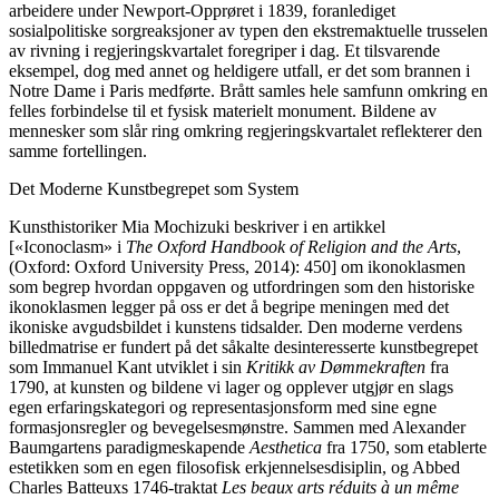
arbeidere under Newport-Opprøret i 1839, foranlediget
sosialpolitiske sorgreaksjoner av typen den ekstremaktuelle trusselen
av rivning i regjeringskvartalet foregriper i dag. Et tilsvarende
eksempel, dog med annet og heldigere utfall, er det som brannen i
Notre Dame i Paris medførte. Brått samles hele samfunn omkring en
felles forbindelse til et fysisk materielt monument. Bildene av
mennesker som slår ring omkring regjeringskvartalet reflekterer den
samme fortellingen.
Det Moderne Kunstbegrepet som System
Kunsthistoriker Mia Mochizuki beskriver i en artikkel
[«Iconoclasm» i
The Oxford Handbook of Religion and the Arts
,
(Oxford: Oxford University Press, 2014): 450] om ikonoklasmen
som begrep hvordan oppgaven og utfordringen som den historiske
ikonoklasmen legger på oss er det å begripe meningen med det
ikoniske avgudsbildet i kunstens tidsalder. Den moderne verdens
billedmatrise er fundert på det såkalte desinteresserte kunstbegrepet
som Immanuel Kant utviklet i sin
Kritikk av Dømmekraften
fra
1790, at kunsten og bildene vi lager og opplever utgjør en slags
egen erfaringskategori og representasjonsform med sine egne
formasjonsregler og bevegelsesmønstre. Sammen med Alexander
Baumgartens paradigmeskapende
Aesthetica
fra 1750, som etablerte
estetikken som en egen filosofisk erkjennelsesdisiplin, og Abbed
Charles Batteuxs 1746-traktat
Les beaux arts réduits à un même