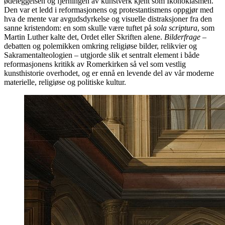
ødeleggelsen og fjerningen av kunstverk kjent som Ikonoklasmen.
Den var et ledd i reformasjonens og protestantismens oppgjør med
hva de mente var avgudsdyrkelse og visuelle distraksjoner fra den
sanne kristendom: en som skulle være tuftet på
sola scriptura
, som
Martin Luther kalte det, Ordet eller Skriften alene.
Bilderfrage
–
debatten og polemikken omkring religiøse bilder, relikvier og
Sakramentalteologien – utgjorde slik et sentralt element i både
reformasjonens kritikk av Romerkirken så vel som vestlig
kunsthistorie overhodet, og er ennå en levende del av vår moderne
materielle, religiøse og politiske kultur.