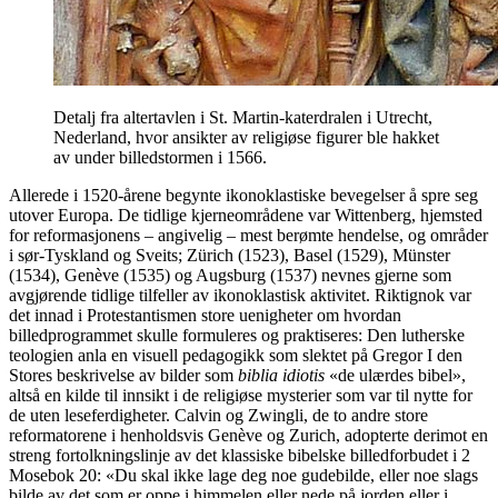
Detalj fra altertavlen i St. Martin-katerdralen i Utrecht,
Nederland, hvor ansikter av religiøse figurer ble hakket
av under billedstormen i 1566.
Allerede i 1520-årene begynte ikonoklastiske bevegelser å spre seg
utover Europa. De tidlige kjerneområdene var Wittenberg, hjemsted
for reformasjonens – angivelig – mest berømte hendelse, og områder
i sør-Tyskland og Sveits; Zürich (1523), Basel (1529), Münster
(1534), Genève (1535) og Augsburg (1537) nevnes gjerne som
avgjørende tidlige tilfeller av ikonoklastisk aktivitet. Riktignok var
det innad i Protestantismen store uenigheter om hvordan
billedprogrammet skulle formuleres og praktiseres: Den lutherske
teologien anla en visuell pedagogikk som slektet på Gregor I den
Stores beskrivelse av bilder som
biblia idiotis
«de ulærdes bibel»,
altså en kilde til innsikt i de religiøse mysterier som var til nytte for
de uten leseferdigheter. Calvin og Zwingli, de to andre store
reformatorene i henholdsvis Genève og Zurich, adopterte derimot en
streng fortolkningslinje av det klassiske bibelske billedforbudet i 2
Mosebok 20: «Du skal ikke lage deg noe gudebilde, eller noe slags
bilde av det som er oppe i himmelen eller nede på jorden eller i