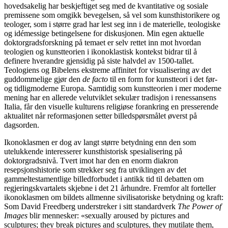
hovedsakelig har beskjeftiget seg med de kvantitative og sosiale
premissene som omgikk bevegelsen, så vel som kunsthistorikere og
teologer, som i større grad har lest seg inn i de materielle, teologiske
og idémessige betingelsene for diskusjonen. Min egen aktuelle
doktorgradsforskning på temaet er selv rettet inn mot hvordan
teologien og kunstteorien i ikonoklastisk kontekst bidrar til å
definere hverandre gjensidig på siste halvdel av 1500-tallet.
Teologiens og Bibelens ekstreme affinitet for visualisering av det
guddommelige gjør den
de facto
til en form for kunstteori i det før-
og tidligmoderne Europa. Samtidig som kunstteorien i mer moderne
mening har en allerede velutviklet sekulær tradisjon i renessansens
Italia, får den visuelle kulturens religiøse forankring en presserende
aktualitet når reformasjonen setter billedspørsmålet øverst på
dagsorden.
Ikonoklasmen er dog av langt større betydning enn den som
utelukkende interesserer kunsthistorisk spesialisering på
doktorgradsnivå. Tvert imot har den en enorm diakron
resepsjonshistorie som strekker seg fra utviklingen av det
gammeltestamentlige billedforbudet i antikk tid til debatten om
regjeringskvartalets skjebne i det 21 århundre. Fremfor alt forteller
ikonoklasmen om bildets allmenne sivilisatoriske betydning og kraft:
Som David Freedberg understreker i sitt standardverk
The Power of
Images
blir mennesker: «sexually aroused by pictures and
sculptures; they break pictures and sculptures, they mutilate them,