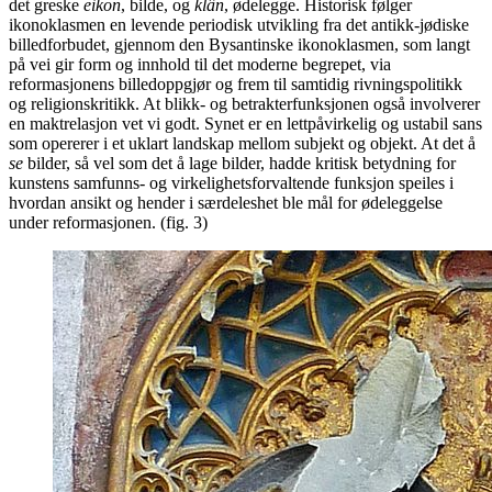
det greske
eikon
, bilde, og
klân
, ødelegge. Historisk følger
ikonoklasmen en levende periodisk utvikling fra det antikk-jødiske
billedforbudet, gjennom den Bysantinske ikonoklasmen, som langt
på vei gir form og innhold til det moderne begrepet, via
reformasjonens billedoppgjør og frem til samtidig rivningspolitikk
og religionskritikk. At blikk- og betrakterfunksjonen også involverer
en maktrelasjon vet vi godt. Synet er en lettpåvirkelig og ustabil sans
som opererer i et uklart landskap mellom subjekt og objekt. At det å
se
bilder, så vel som det å lage bilder, hadde kritisk betydning for
kunstens samfunns- og virkelighetsforvaltende funksjon speiles i
hvordan ansikt og hender i særdeleshet ble mål for ødeleggelse
under reformasjonen. (fig. 3)