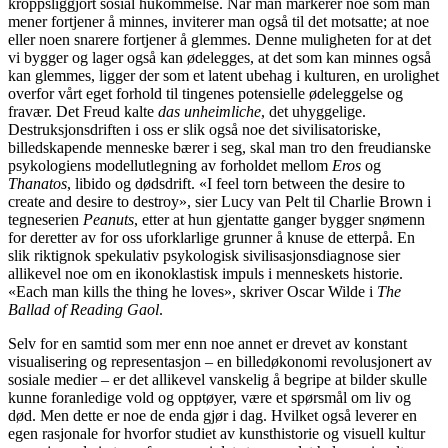
kroppsliggjort sosial hukommelse. Når man markerer noe som man
mener fortjener å minnes, inviterer man også til det motsatte; at noe
eller noen snarere fortjener å glemmes. Denne muligheten for at det
vi bygger og lager også kan ødelegges, at det som kan minnes også
kan glemmes, ligger der som et latent ubehag i kulturen, en urolighet
overfor vårt eget forhold til tingenes potensielle ødeleggelse og
fravær. Det Freud kalte
das unheimliche
, det uhyggelige.
Destruksjonsdriften i oss er slik også noe det sivilisatoriske,
billedskapende menneske bærer i seg, skal man tro den freudianske
psykologiens modellutlegning av forholdet mellom
Eros
og
Thanatos
, libido og dødsdrift. «I feel torn between the desire to
create and desire to destroy», sier Lucy van Pelt til Charlie Brown i
tegneserien
Peanuts
, etter at hun gjentatte ganger bygger snømenn
for deretter av for oss uforklarlige grunner å knuse de etterpå. En
slik riktignok spekulativ psykologisk sivilisasjonsdiagnose sier
allikevel noe om en ikonoklastisk impuls i menneskets historie.
«Each man kills the thing he loves», skriver Oscar Wilde i
The
Ballad of Reading Gaol
.
Selv for en samtid som mer enn noe annet er drevet av konstant
visualisering og representasjon – en billedøkonomi revolusjonert av
sosiale medier – er det allikevel vanskelig å begripe at bilder skulle
kunne foranledige vold og opptøyer, være et spørsmål om liv og
død. Men dette er noe de enda gjør i dag. Hvilket også leverer en
egen rasjonale for hvorfor studiet av kunsthistorie og visuell kultur