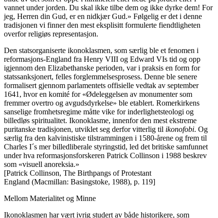
vannet under jorden. Du skal ikke tilbe dem og ikke dyrke dem! For
jeg, Herren din Gud, er en nidkjær Gud.» Følgelig er det i denne
tradisjonen vi finner den mest eksplisitt formulerte fiendtligheten
overfor religiøs representasjon.
Den statsorganiserte ikonoklasmen, som særlig ble et fenomen i
reformasjons-England fra Henry VIII og Edward VIs tid og opp
igjennom den Elizabethanske perioden, var i praksis en form for
statssanksjonert, felles forglemmelsesprosess. Denne ble senere
formalisert gjennom parlamentets offisielle vedtak av september
1641, hvor en komité for «Ødeleggelsen av monumenter som
fremmer overtro og avgudsdyrkelse» ble etablert. Romerkirkens
sanselige fromhetsregime måtte vike for inderlighetsteologi og
billedløs spiritualitet. Ikonoklasme, innenfor den mest ekstreme
puritanske tradisjonen, utviklet seg derfor vitterlig til
ikonofobi
. Og
særlig fra den kalvinistiske tilstrammingen i 1580-årene og frem til
Charles I´s mer billedliberale styringstid, led det britiske samfunnet
under hva reformasjonsforskeren Patrick Collinson i 1988 beskrev
som «visuell anoreksia.»
[Patrick Collinson, The Birthpangs of Protestant
England (Macmillan: Basingstoke, 1988), p. 119]
Mellom Materialitet og Minne
Ikonoklasmen har vært ivrig studert av både historikere, som