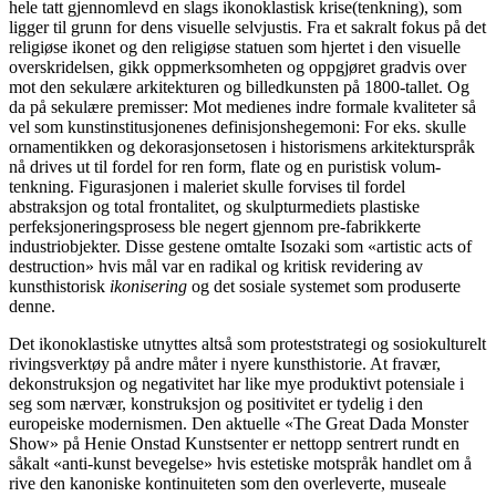
hele tatt gjennomlevd en slags ikonoklastisk krise(tenkning), som
ligger til grunn for dens visuelle selvjustis. Fra et sakralt fokus på det
religiøse ikonet og den religiøse statuen som hjertet i den visuelle
overskridelsen, gikk oppmerksomheten og oppgjøret gradvis over
mot den sekulære arkitekturen og billedkunsten på 1800-tallet. Og
da på sekulære premisser: Mot medienes indre formale kvaliteter så
vel som kunstinstitusjonenes definisjonshegemoni: For eks. skulle
ornamentikken og dekorasjonsetosen i historismens arkitekturspråk
nå drives ut til fordel for ren form, flate og en puristisk volum-
tenkning. Figurasjonen i maleriet skulle forvises til fordel
abstraksjon og total frontalitet, og skulpturmediets plastiske
perfeksjoneringsprosess ble negert gjennom pre-fabrikkerte
industriobjekter. Disse gestene omtalte Isozaki som «artistic acts of
destruction» hvis mål var en radikal og kritisk revidering av
kunsthistorisk
ikonisering
og det sosiale systemet som produserte
denne.
Det ikonoklastiske utnyttes altså som proteststrategi og sosiokulturelt
rivingsverktøy på andre måter i nyere kunsthistorie. At fravær,
dekonstruksjon og negativitet har like mye produktivt potensiale i
seg som nærvær, konstruksjon og positivitet er tydelig i den
europeiske modernismen. Den aktuelle «The Great Dada Monster
Show» på Henie Onstad Kunstsenter er nettopp sentrert rundt en
såkalt «anti-kunst bevegelse» hvis estetiske motspråk handlet om å
rive den kanoniske kontinuiteten som den overleverte, museale