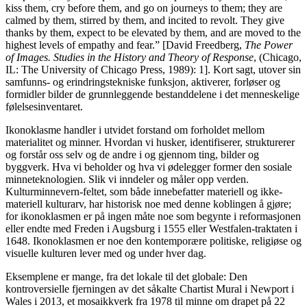
kiss them, cry before them, and go on journeys to them; they are
calmed by them, stirred by them, and incited to revolt. They give
thanks by them, expect to be elevated by them, and are moved to the
highest levels of empathy and fear.” [David Freedberg,
The Power
of Images. Studies in the History and Theory of Response
, (Chicago,
IL: The University of Chicago Press, 1989): 1]. Kort sagt, utover sin
samfunns- og erindringstekniske funksjon, aktiverer, forløser og
formidler bilder de grunnleggende bestanddelene i det menneskelige
følelsesinventaret.
Ikonoklasme handler i utvidet forstand om forholdet mellom
materialitet og minner. Hvordan vi husker, identifiserer, strukturerer
og forstår oss selv og de andre i og gjennom ting, bilder og
byggverk. Hva vi beholder og hva vi ødelegger former den sosiale
minneteknologien. Slik vi inndeler og måler opp verden.
Kulturminnevern-feltet, som både innebefatter materiell og ikke-
materiell kulturarv, har historisk noe med denne koblingen å gjøre;
for ikonoklasmen er på ingen måte noe som begynte i reformasjonen
eller endte med Freden i Augsburg i 1555 eller Westfalen-traktaten i
1648. Ikonoklasmen er noe den kontemporære politiske, religiøse og
visuelle kulturen lever med og under hver dag.
Eksemplene er mange, fra det lokale til det globale: Den
kontroversielle fjerningen av det såkalte Chartist Mural i Newport i
Wales i 2013, et mosaikkverk fra 1978 til minne om drapet på 22