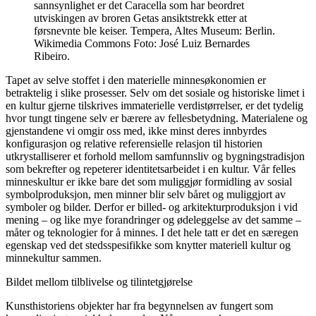
sannsynlighet er det Caracella som har beordret
utviskingen av broren Getas ansiktstrekk etter at
førsnevnte ble keiser. Tempera, Altes Museum: Berlin.
Wikimedia Commons Foto: José Luiz Bernardes
Ribeiro.
Tapet av selve stoffet i den materielle minnesøkonomien er
betraktelig i slike prosesser. Selv om det sosiale og historiske limet i
en kultur gjerne tilskrives immaterielle verdistørrelser, er det tydelig
hvor tungt tingene selv er bærere av fellesbetydning. Materialene og
gjenstandene vi omgir oss med, ikke minst deres innbyrdes
konfigurasjon og relative referensielle relasjon til historien
utkrystalliserer et forhold mellom samfunnsliv og bygningstradisjon
som bekrefter og repeterer identitetsarbeidet i en kultur. Vår felles
minneskultur er ikke bare det som muliggjør formidling av sosial
symbolproduksjon, men minner blir selv båret og muliggjort av
symboler og bilder. Derfor er billed- og arkitekturproduksjon i vid
mening – og like mye forandringer og ødeleggelse av det samme –
måter og teknologier for å minnes. I det hele tatt er det en særegen
egenskap ved det stedsspesifikke som knytter materiell kultur og
minnekultur sammen.
Bildet mellom tilblivelse og tilintetgjørelse
Kunsthistoriens objekter har fra begynnelsen av fungert som