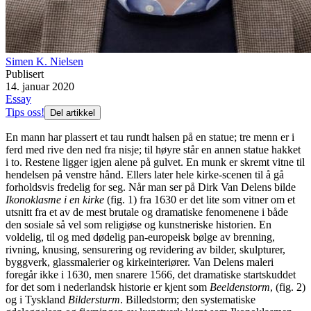
Simen K. Nielsen
Publisert
14. januar 2020
Essay
Tips oss!
Del artikkel
En mann har plassert et tau rundt halsen på en statue; tre menn er i
ferd med rive den ned fra nisje; til høyre står en annen statue hakket
i to. Restene ligger igjen alene på gulvet. En munk er skremt vitne til
hendelsen på venstre hånd. Ellers later hele kirke-scenen til å gå
forholdsvis fredelig for seg. Når man ser på Dirk Van Delens bilde
Ikonoklasme
i en kirke
(fig. 1) fra 1630 er det lite som vitner om et
utsnitt fra et av de mest brutale og dramatiske fenomenene i både
den sosiale så vel som religiøse og kunstneriske historien. En
voldelig, til og med dødelig pan-europeisk bølge av brenning,
rivning, knusing, sensurering og revidering av bilder, skulpturer,
byggverk, glassmalerier og kirkeinteriører. Van Delens maleri
foregår ikke i 1630, men snarere 1566, det dramatiske startskuddet
for det som i nederlandsk historie er kjent som
Beeldenstorm
, (fig. 2)
og i Tyskland
Bildersturm
. Billedstorm; den systematiske