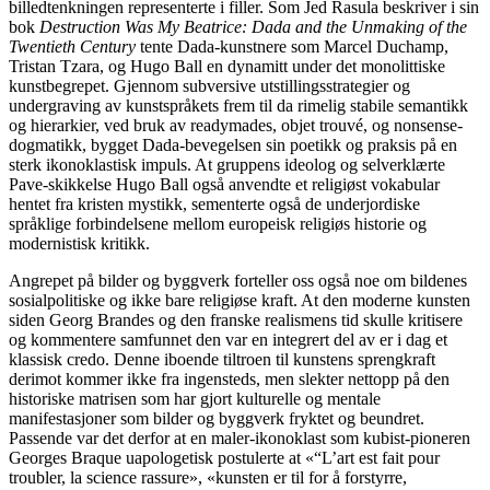
billedtenkningen representerte i filler. Som Jed Rasula beskriver i sin
bok
Destruction Was My Beatrice: Dada and the Unmaking of the
Twentieth Century
tente Dada-kunstnere som Marcel Duchamp,
Tristan Tzara, og Hugo Ball en dynamitt under det monolittiske
kunstbegrepet. Gjennom subversive utstillingsstrategier og
undergraving av kunstspråkets frem til da rimelig stabile semantikk
og hierarkier, ved bruk av readymades, objet trouvé, og nonsense-
dogmatikk, bygget Dada-bevegelsen sin poetikk og praksis på en
sterk ikonoklastisk impuls. At gruppens ideolog og selverklærte
Pave-skikkelse Hugo Ball også anvendte et religiøst vokabular
hentet fra kristen mystikk, sementerte også de underjordiske
språklige forbindelsene mellom europeisk religiøs historie og
modernistisk kritikk.
Angrepet på bilder og byggverk forteller oss også noe om bildenes
sosialpolitiske og ikke bare religiøse kraft. At den moderne kunsten
siden Georg Brandes og den franske realismens tid skulle kritisere
og kommentere samfunnet den var en integrert del av er i dag et
klassisk credo. Denne iboende tiltroen til kunstens sprengkraft
derimot kommer ikke fra ingensteds, men slekter nettopp på den
historiske matrisen som har gjort kulturelle og mentale
manifestasjoner som bilder og byggverk fryktet og beundret.
Passende var det derfor at en maler-ikonoklast som kubist-pioneren
Georges Braque uapologetisk postulerte at «“L’art est fait pour
troubler, la science rassure», «kunsten er til for å forstyrre,