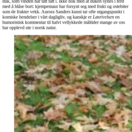
duk, som vinden har tatt fatt i. Ikke nok med at duken synes i ferd
med å blåse bort: kjempemaur har forsynt seg med frukt og ostebiter
som de frakter vekk. Aurora Sanders kunst tar ofte utgangspunkt i
komiske hendelser i vårt dagligliv, og kanskje er
Løsrivelsen
en
humoristisk kommentar til halvt vellykkede måltider mange av oss
har opplevd ute i norsk natur.