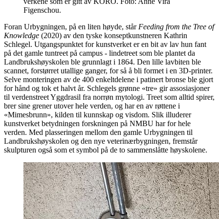
verkene som er gitt av KORO. Foto: Anne Vira
Figenschou.
Foran Urbygningen, på en liten høyde, står
Feeding from the Tree of
Knowledge
(2020) av den tyske konseptkunstneren Kathrin
Schlegel. Utgangspunktet for kunstverket er en bit av lav hun fant
på det gamle tuntreet på campus - lindetreet som ble plantet da
Landbrukshøyskolen ble grunnlagt i 1864. Den lille lavbiten ble
scannet, forstørret utallige ganger, for så å bli formet i en 3D-printer.
Selve monteringen av de 400 enkeltdelene i patinert bronse ble gjort
for hånd og tok et halvt år. Schlegels grønne «tre» gir assosiasjoner
til verdenstreet Yggdrasil fra norrøn mytologi. Treet som alltid spirer,
brer sine grener utover hele verden, og har en av røttene i
«Mimesbrunn», kilden til kunnskap og visdom. Slik illuderer
kunstverket betydningen forskningen på NMBU har for hele
verden. Med plasseringen mellom den gamle Urbygningen til
Landbrukshøyskolen og den nye veterinærbygningen, fremstår
skulpturen også som et symbol på de to sammenslåtte høyskolene.