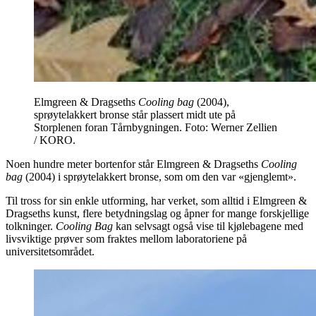
Elmgreen & Dragseths
Cooling bag
(2004),
sprøytelakkert bronse står plassert midt ute på
Storplenen foran Tårnbygningen. Foto: Werner Zellien
/ KORO.
Noen hundre meter bortenfor står Elmgreen & Dragseths
Cooling
bag
(2004) i sprøytelakkert bronse, som om den var «gjenglemt».
Til tross for sin enkle utforming, har verket, som alltid i Elmgreen &
Dragseths kunst, flere betydningslag og åpner for mange forskjellige
tolkninger.
Cooling Bag
kan selvsagt også vise til kjølebagene med
livsviktige prøver som fraktes mellom laboratoriene på
universitetsområdet.