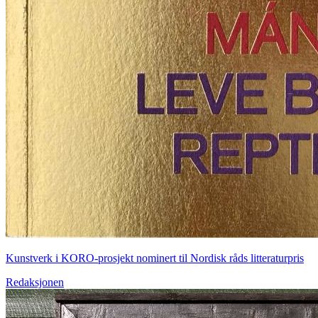
Kunstverk i KORO-prosjekt nominert til Nordisk råds litteraturpris
Redaksjonen