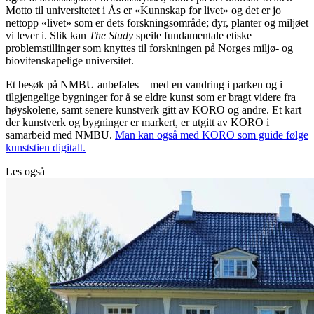
Motto til universitetet i Ås er «Kunnskap for livet» og det er jo
nettopp «livet» som er dets forskningsområde; dyr, planter og miljøet
vi lever i. Slik kan
The Study
speile fundamentale etiske
problemstillinger som knyttes til forskningen på Norges miljø- og
biovitenskapelige universitet.
Et besøk på NMBU anbefales – med en vandring i parken og i
tilgjengelige bygninger for å se eldre kunst som er bragt videre fra
høyskolene, samt senere kunstverk gitt av KORO og andre. Et kart
der kunstverk og bygninger er markert, er utgitt av KORO i
samarbeid med NMBU.
Man kan også med KORO som guide følge
kunststien digitalt.
Les også