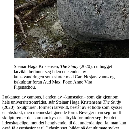
Steinar Haga Kristensen,
The Study
(2020), i uthugget
larvikitt befinner seg i den ene enden av
kunstvandringen som starter med Carl Nesjars vann- og
isskulptur foran Aud Max. Foto: Anne Vira
Figenschou.
I utkanten av campus, i enden av «kunststien» som går gjennom
hele universitetsområdet, står Steinar Haga Kristensens
The Study
(2020). Skulpturen, formet i larvikitt, består av et hode som kysser
en abstrakt, men menneskelignende form. Beveger man seg rundt
skulpturen er det som om kyssets uttrykk forandrer seg. Fra det
lidenskapelige, mot det hengivende, til det underdanige. Ja, man kan
også få assosiasjoner til Judaskysset, bildet på det ultimate sviket.