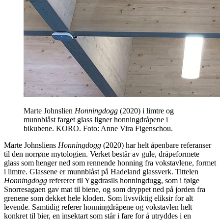
Marte Johnslien
Honningdogg
(2020) i limtre og
munnblåst farget glass ligner honningdråpene i
bikubene. KORO. Foto: Anne Vira Figenschou.
Marte Johnsliens
Honningdogg
(2020) har helt åpenbare referanser
til den norrøne mytologien. Verket består av gule, dråpeformete
glass som henger ned som rennende honning fra vokstavlene, formet
i limtre. Glassene er munnblåst på Hadeland glassverk. Tittelen
Honningdogg
refererer til Yggdrasils honningdugg, som i følge
Snorresagaen gav mat til biene, og som dryppet ned på jorden fra
grenene som dekket hele kloden. Som livsviktig eliksir for alt
levende. Samtidig referer honningdråpene og vokstavlen helt
konkret til bier, en insektart som står i fare for å utryddes i en