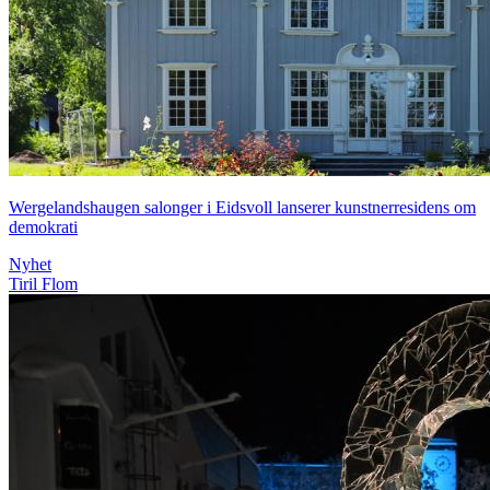
Wergelandshaugen salonger i Eidsvoll lanserer kunstnerresidens om
demokrati
Nyhet
Tiril Flom