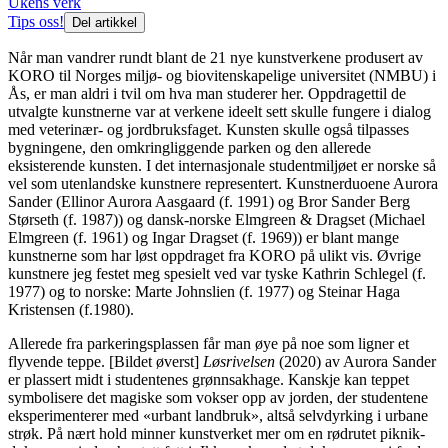
Ukens verk
Tips oss!
Del artikkel
Når man vandrer rundt blant de 21 nye kunstverkene produsert av
KORO til Norges miljø- og biovitenskapelige universitet (NMBU) i
Ås, er man aldri i tvil om hva man studerer her. Oppdragettil de
utvalgte kunstnerne var at verkene ideelt sett skulle fungere i dialog
med veterinær- og jordbruksfaget. Kunsten skulle også tilpasses
bygningene, den omkringliggende parken og den allerede
eksisterende kunsten. I det internasjonale studentmiljøet er norske så
vel som utenlandske kunstnere representert. Kunstnerduoene Aurora
Sander (Ellinor Aurora Aasgaard (f. 1991) og Bror Sander Berg
Størseth (f. 1987)) og dansk-norske Elmgreen & Dragset (Michael
Elmgreen (f. 1961) og Ingar Dragset (f. 1969)) er blant mange
kunstnerne som har løst oppdraget fra KORO på ulikt vis. Øvrige
kunstnere jeg festet meg spesielt ved var tyske Kathrin Schlegel (f.
1977) og to norske: Marte Johnslien (f. 1977) og Steinar Haga
Kristensen (f.1980).
Allerede fra parkeringsplassen får man øye på noe som ligner et
flyvende teppe. [Bildet øverst]
Løsrivelsen
(2020) av Aurora Sander
er plassert midt i studentenes grønnsakhage. Kanskje kan teppet
symbolisere det magiske som vokser opp av jorden, der studentene
eksperimenterer med «urbant landbruk», altså selvdyrking i urbane
strøk. På nært hold minner kunstverket mer om en rødrutet piknik-