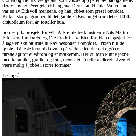
Collett og Henrik Wergeland som vokste opp på en av nabogårdene,
derav navnet «Wergelandshaugen». Deres far, Nicolai Wergeland,
var en av Eidsvoll-mennene, og han jobbet som prest i området.
Kirken står på grunnen til det gamle Eidsivatinget som det er 1000-
årsjubileum for i år, forteller hun.
Som et pilotprosjekt for WH AiR er de tre kunstnerne Nils Martin
Erichsen, Jim Darbu og Ole Fredrik Hvidsten for tiden engasjert for
å lage en skulpturrute til Ravineskogen i området. Trioen blir de
første til å teste keramikkovnen på verkstedet, der det også er
tilrettelagt for et våtrom og et mørkerom. Her vil man kunne jobbe
med keramikk, grafikk og foto, mens det på fellesatelieret Låven vil
være mulig å jobbe i større formater.
Les også