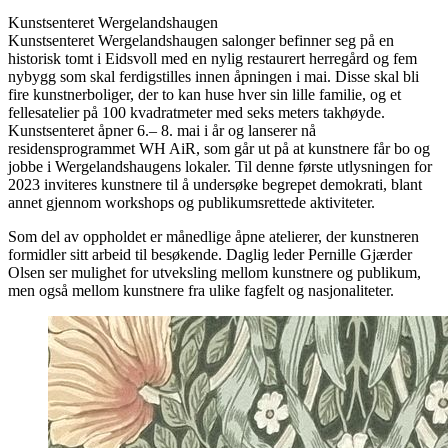
Kunstsenteret Wergelandshaugen
Kunstsenteret Wergelandshaugen salonger befinner seg på en
historisk tomt i Eidsvoll med en nylig restaurert herregård og fem
nybygg som skal ferdigstilles innen åpningen i mai. Disse skal bli
fire kunstnerboliger, der to kan huse hver sin lille familie, og et
fellesatelier på 100 kvadratmeter med seks meters takhøyde.
Kunstsenteret åpner 6.– 8. mai i år og lanserer nå
residensprogrammet WH AiR, som går ut på at kunstnere får bo og
jobbe i Wergelandshaugens lokaler. Til denne første utlysningen for
2023 inviteres kunstnere til å undersøke begrepet demokrati, blant
annet gjennom workshops og publikumsrettede aktiviteter.
Som del av oppholdet er månedlige åpne atelierer, der kunstneren
formidler sitt arbeid til besøkende. Daglig leder Pernille Gjærder
Olsen ser mulighet for utveksling mellom kunstnere og publikum,
men også mellom kunstnere fra ulike fagfelt og nasjonaliteter.