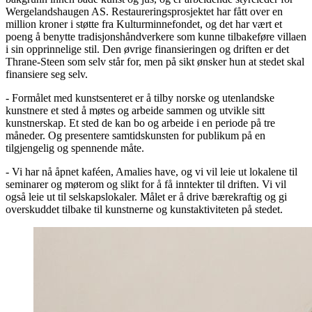
Wergelandshaugen AS. Restaureringsprosjektet har fått over en
million kroner i støtte fra Kulturminnefondet, og det har vært et
poeng å benytte tradisjonshåndverkere som kunne tilbakeføre villaen
i sin opprinnelige stil. Den øvrige finansieringen og driften er det
Thrane-Steen som selv står for, men på sikt ønsker hun at stedet skal
finansiere seg selv.
- Formålet med kunstsenteret er å tilby norske og utenlandske
kunstnere et sted å møtes og arbeide sammen og utvikle sitt
kunstnerskap. Et sted de kan bo og arbeide i en periode på tre
måneder. Og presentere samtidskunsten for publikum på en
tilgjengelig og spennende måte.
- Vi har nå åpnet kaféen, Amalies have, og vi vil leie ut lokalene til
seminarer og møterom og slikt for å få inntekter til driften. Vi vil
også leie ut til selskapslokaler. Målet er å drive bærekraftig og gi
overskuddet tilbake til kunstnerne og kunstaktiviteten på stedet.