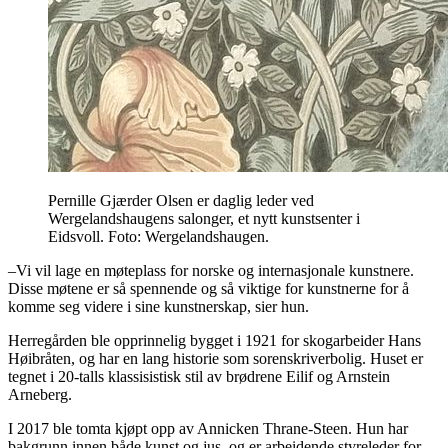
Pernille Gjærder Olsen er daglig leder ved
Wergelandshaugens salonger, et nytt kunstsenter i
Eidsvoll. Foto: Wergelandshaugen.
–Vi vil lage en møteplass for norske og internasjonale kunstnere.
Disse møtene er så spennende og så viktige for kunstnerne for å
komme seg videre i sine kunstnerskap, sier hun.
Herregården ble opprinnelig bygget i 1921 for skogarbeider Hans
Høibråten, og har en lang historie som sorenskriverbolig. Huset er
tegnet i 20-talls klassisistisk stil av brødrene Eilif og Arnstein
Arneberg.
I 2017 ble tomta kjøpt opp av Annicken Thrane-Steen. Hun har
bakgrunn innen både kunst og jus, og er arbeidende styreleder for