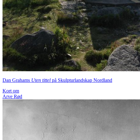
Dan Grahams
Uten tittel
på Skulpturlandskap Nordland
Kort om
Arve Rød