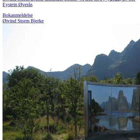
Eystein Øverås
Bokanmeldelse
Øivind Storm Bjerke