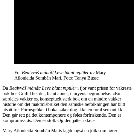
Fra
Beaivváš mánát/ Leve blant reptiler av
Mary
Ailonieida Sombán Mari. Foto: Tanya Busse
Da
Beaivváš mánát/
Leve blant reptiler
i fjor vant prisen for vakreste
bok hos Grafill het det, blant annet, i juryens begrunnelse: «En
særdeles vakker og konseptuelt sterk bok om en mindre vakker
historie om det maktmisbruket den samiske befolkningen har blitt
utsatt for. Formspråket i boka søker dog ikke en rural semantikk.
Den går rett på det kontemporære og føles forfriskende. Den er
kompromissløs. Den er stolt. Og den jatter ikke.»
Mary Ailonieida Sombán Maris lagde også en joik som hører