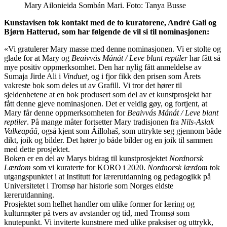
Mary Ailonieida Sombán Mari. Foto: Tanya Busse
Kunstavisen tok kontakt med de to kuratorene, André Gali og
Bjørn Hatterud, som har følgende de vil si til nominasjonen:
«Vi gratulerer Mary masse med denne nominasjonen. Vi er stolte og
glade for at Mary og
Beaivvás Mánát / Leve blant reptiler
har fått så
mye positiv oppmerksomhet. Den har nylig fått anmeldelse av
Sumaja Jirde Ali i
Vinduet,
og i fjor fikk den prisen som Årets
vakreste bok som deles ut av Grafill. Vi tror det hører til
sjeldenhetene at en bok produsert som del av et kunstprosjekt har
fått denne gjeve nominasjonen. Det er veldig gøy, og fortjent, at
Mary får denne oppmerksomheten for
Beaivvás Mánát / Leve blant
reptiler
. På mange måter fortsetter Mary tradisjonen fra
Nils
-
Aslak
Valkeapää
, også kjent som Áillohaš, som uttrykte seg gjennom både
dikt, joik og bilder. Det hører jo både bilder og en joik til sammen
med dette prosjektet.
Boken er en del av Marys bidrag til kunstprosjektet
Nordnorsk
Lærdom
som vi kuraterte for KORO i 2020.
Nordnorsk lærdom
tok
utgangspunktet i at Institutt for lærerutdanning og pedagogikk på
Universitetet i Tromsø har historie som Norges eldste
lærerutdanning.
Prosjektet som helhet handler om ulike former for læring og
kulturmøter på tvers av avstander og tid, med Tromsø som
knutepunkt. Vi inviterte kunstnere med ulike praksiser og uttrykk,