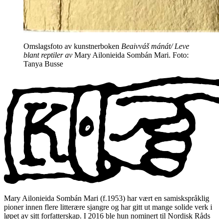
Omslagsfoto av kunstnerboken
Beaivváš mánát/ Leve
blant reptiler av
Mary Ailonieida Sombán Mari. Foto:
Tanya Busse
Mary Ailonieida Sombán Mari (f.1953) har vært en samiskspråklig
pioner innen flere litterære sjangre og har gitt ut mange solide verk i
løpet av sitt forfatterskap. I 2016 ble hun nominert til Nordisk Råds