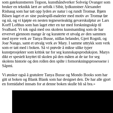
som gatekunstneren Tegson, kunsthåndverker Solveig Ovanger som
bruker en teknikk lært av urfolk i Sibir, lydkunstner Alexander
Rishaug som har tatt opp lyden av natur i og rundt Tromsø. Bjørn
Båsen laget et av sine puslespill-malerier med motiv av Tromsø før
og nå, og vi kjøpte en nesten tegneserieaktig geværskulptur av Lars
Korff Lofthus som han laget etter en tur med forskningsskip til
Svalbard. Vi tok også med oss skolens kunstsamling som de har
ervervet gjennom mange år og kuraterte et utvalg av den sammen
med nyere verk av Tanya Busse, niillas helander, Gjert Rognli, og
Joar Nango, samt et utvalg verk av Mary. I samme uttrykk som verk
som er tatt med i boken. Så vi prøvde å mikse ulike typer
kunstprosjekter som kritisk tar for seg kunnskapsproduksjon. Marys
dikt er spesielt knyttet til skolen på den måten at de tar for seg
skolens historie og den rollen den spilte i fornorskningsprosessene i
Sápmi.
Vi ønsker også å gratulere Tanya Busse og Mondo Books som har
gitt ut boken og Blank Blank som har designet den. De har alle gjort
en formidabel innsats for at denne boken skulle bli så bra.»