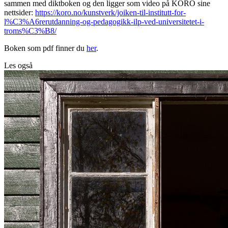
sammen med diktboken og den ligger som video på KORO sine
nettsider:
https://koro.no/kunstverk/joiken-til-institutt-for-
l%C3%A6rerutdanning-og-pedagogikk-ilp-ved-universitetet-i-
troms%C3%B8/
Boken som pdf finner du
her
.
Les også