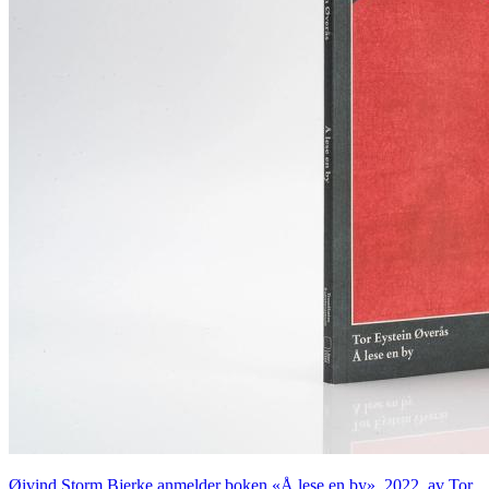
Øivind Storm Bjerke anmelder boken «Å lese en by», 2022, av Tor