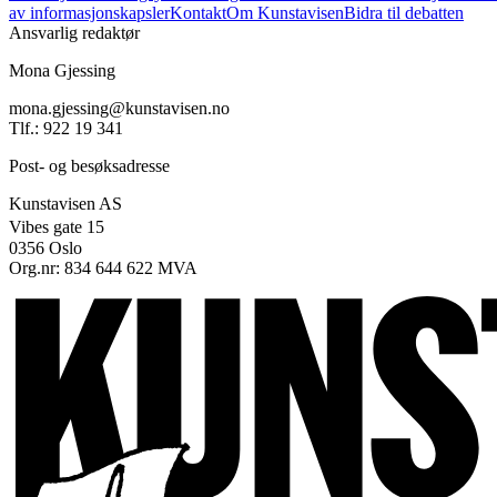
av informasjonskapsler
Kontakt
Om Kunstavisen
Bidra til debatten
Ansvarlig redaktør
Mona Gjessing
mona.gjessing@kunstavisen.no
Tlf.: 922 19 341
Post- og besøksadresse
Kunstavisen AS
Vibes gate 15
0356 Oslo
Org.nr: 834 644 622 MVA