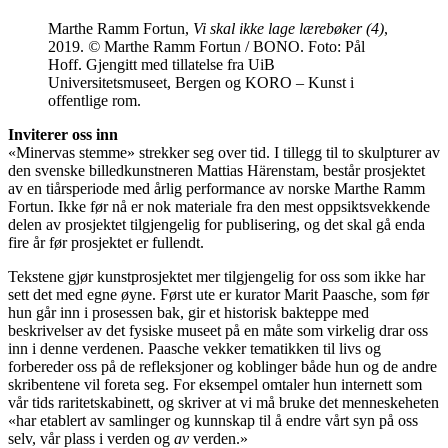
Marthe Ramm Fortun,
Vi skal ikke lage lærebøker (4)
,
2019.
©
Marthe Ramm Fortun / BONO. Foto: Pål
Hoff. Gjengitt med tillatelse fra UiB
Universitetsmuseet, Bergen og KORO – Kunst i
offentlige rom.
Inviterer oss inn
«Minervas stemme» strekker seg over tid. I tillegg til to skulpturer av
den svenske billedkunstneren Mattias Härenstam, består prosjektet
av en tiårsperiode med årlig performance av norske Marthe Ramm
Fortun. Ikke før nå er nok materiale fra den mest oppsiktsvekkende
delen av prosjektet tilgjengelig for publisering, og det skal gå enda
fire år før prosjektet er fullendt.
Tekstene gjør kunstprosjektet mer tilgjengelig for oss som ikke har
sett det med egne øyne. Først ute er kurator Marit Paasche, som før
hun går inn i prosessen bak, gir et historisk bakteppe med
beskrivelser av det fysiske museet på en måte som virkelig drar oss
inn i denne verdenen. Paasche vekker tematikken til livs og
forbereder oss på de refleksjoner og koblinger både hun og de andre
skribentene vil foreta seg. For eksempel omtaler hun internett som
vår tids raritetskabinett, og skriver at vi må bruke det menneskeheten
«har etablert av samlinger og kunnskap til å endre vårt syn på oss
selv, vår plass i verden og
av
verden.»