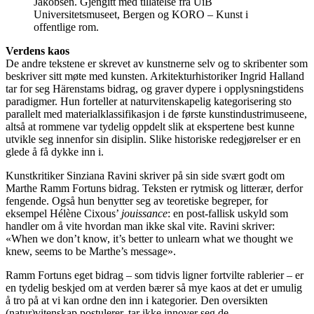
Jakobsen. Gjengitt med tillatelse fra UiB
Universitetsmuseet, Bergen og KORO – Kunst i
offentlige rom.
Verdens kaos
De andre tekstene er skrevet av kunstnerne selv og to skribenter som
beskriver sitt møte med kunsten. Arkitekturhistoriker Ingrid Halland
tar for seg Härenstams bidrag, og graver dypere i opplysningstidens
paradigmer. Hun forteller at naturvitenskapelig kategorisering sto
parallelt med materialklassifikasjon i de første kunstindustrimuseene,
altså at rommene var tydelig oppdelt slik at ekspertene best kunne
utvikle seg innenfor sin disiplin. Slike historiske redegjørelser er en
glede å få dykke inn i.
Kunstkritiker Sinziana Ravini skriver på sin side svært godt om
Marthe Ramm Fortuns bidrag. Teksten er rytmisk og litterær, derfor
fengende. Også hun benytter seg av teoretiske begreper, for
eksempel Hélène Cixous’
jouissance
: en post-fallisk uskyld som
handler om å vite hvordan man ikke skal vite. Ravini skriver:
«When we don’t know, it’s better to unlearn what we thought we
knew, seems to be Marthe’s message».
Ramm Fortuns eget bidrag – som tidvis ligner fortvilte rablerier – er
en tydelig beskjed om at verden bærer så mye kaos at det er umulig
å tro på at vi kan ordne den inn i kategorier. Den oversikten
(natur)vitenskap postulerer, tar ikke innover seg de