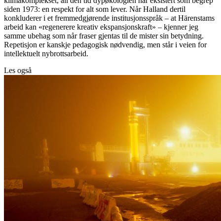
klimakomplekset, all den tid dypøkologien har eksistert som begrep
siden 1973: en respekt for alt som lever. Når Halland dertil
konkluderer i et fremmedgjørende institusjonsspråk – at Härenstams
arbeid kan «regenerere kreativ ekspansjonskraft» – kjenner jeg
samme ubehag som når fraser gjentas til de mister sin betydning.
Repetisjon er kanskje pedagogisk nødvendig, men står i veien for
intellektuelt nybrottsarbeid.
Les også