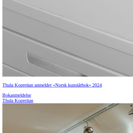
Thula Kopreitan anmelder «Norsk kunstårbok» 2024
Bokanmeldelse
Thula Kopreitan