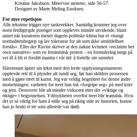
Kristine Jakobsen
. Minervas stemme,
side 56-57.
Designet av Marte Meling Enoksen.
For mye repetisjon
Alle tekstene trigger nye tankerekker. Samtidig kommer jeg over
noen ferdigtygde poenger som oppleves mindre utvidende, blant
annet når kuratoren mener dagens politiske klima har et «trangt
normalitetsbegrep og lav toleranse for alt som ikke umiddelbart
forstås». Eller der Ravini skriver at den nakne kvinnen «reclaims her
own narrative» som en feministisk protest – en formulering langt på
vei til å bli et forslitt mantra i vår tid: å fortelle
sin sannhet
.
Härenstam åpner sin tekst med den hvite opplysningsmannens
opplevde rett til å plyndre alt rundt seg, før han skildrer prosessen
med å gjøre treet til kunst. Jeg var veldig begeistret for denne indre
motsetningen: varheten for treet han må «forgripe seg» på med kniv
og jern. Dessverre blir alt mindre virksomt etter det «viktige og
riktige» i begynnelsen. Ydmykheten overfor treet blir teatralsk. Hvis
det er så viktig for ham å stille seg på riktig side av historien, kunne
han jo brukt et tre som allerede var dødt.