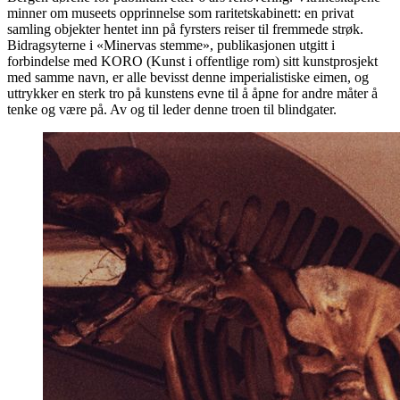
minner om museets opprinnelse som raritetskabinett: en privat
samling objekter hentet inn på fyrsters reiser til fremmede strøk.
Bidragsyterne i «Minervas stemme», publikasjonen utgitt i
forbindelse med KORO (Kunst i offentlige rom) sitt kunstprosjekt
med samme navn, er alle bevisst denne imperialistiske eimen, og
uttrykker en sterk tro på kunstens evne til å åpne for andre måter å
tenke og være på. Av og til leder denne troen til blindgater.