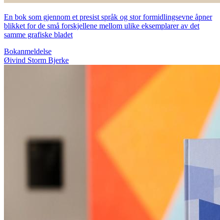
En bok som gjennom et presist språk og stor formidlingsevne åpner
blikket for de små forskjellene mellom ulike eksemplarer av det
samme grafiske bladet
Bokanmeldelse
Øivind Storm Bjerke