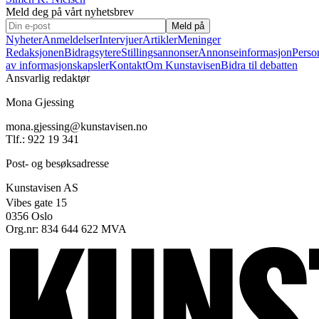
Meld deg på vårt nyhetsbrev
Meld på
Nyheter
Anmeldelser
Intervjuer
Artikler
Meninger
Redaksjonen
Bidragsytere
Stillingsannonser
Annonseinformasjon
Perso
av informasjonskapsler
Kontakt
Om Kunstavisen
Bidra til debatten
Ansvarlig redaktør
Mona Gjessing
mona.gjessing@kunstavisen.no
Tlf.: 922 19 341
Post- og besøksadresse
Kunstavisen AS
Vibes gate 15
0356 Oslo
Org.nr: 834 644 622 MVA