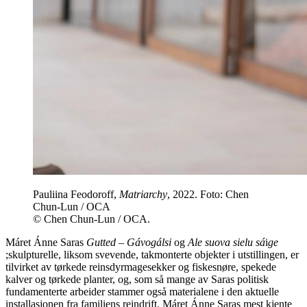
Pauliina Feodoroff,
Matriarchy
, 2022. Foto: Chen
Chun-Lun / OCA
© Chen Chun-Lun / OCA.
Máret Ánne Saras
Gutted – Gávogálsi
og
Ale suova sielu sá
i
ge
;skulpturelle, liksom svevende, takmonterte objekter i utstillingen, er
tilvirket av tørkede reinsdyrmagesekker og fiskesnøre, spekede
kalver og tørkede planter, og, som så mange av Saras politisk
fundamenterte arbeider stammer også materialene i den aktuelle
installasjonen fra familiens reindrift. Máret Ánne Saras mest kjente