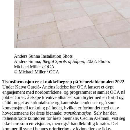
Anders Sunna Installation Shots
Anders Sunna,
Illegal Spirits of Sápmi
, 2022. Photo:
Michael Miller / OCA
© Michael Miller / OCA
Transformasjon er et nøkkelbegrep på Veneziabiennalen 2022
Under Katya Garciá- Antóns ledelse har OCA lansert et dypt
engasjement med nordområdene, og programmet et samlet OCA nå
jobber for er: å skape kreative allianser som bryter ned en fortid og
nåtid preget av kolonialisme og kanoniske tendenser og å snu
konvensjonell tenkning på hodet, hvilket er forbundet med et av
hovedtemaene for årets biennale:
transformasjon
. Selv har den
italienskfødte kuratoren for årets biennale, Cecilia Alemani, vist seg
ikke bare som en visjonær, men også handlekraftig kurator. Det
kommer til syne i hennes prioritering av kvinnelige og ikke-