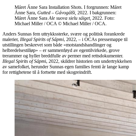
Máret Ánne Sara Installation Shots. I forgrunnen: Máret
Ánne Sara,
Gutted – Gávogálši,
2022. I bakgrunnen:
Máret Ánne Sara
Ale suova sielu sáiget,
2022. Foto:
Michael Miller / OCA © Michael Miller / OCA.
Anders Sunnas fem uttrykkssterke, svære og politisk forankrede
malerier,
Illegal Spirits of Sápmi
, 2022, – i OCAs pressemappe til
utstillingen beskrevet som både «motstandshandlinger og
helbredelsestilløp» – er sammenføyd av egentilvirkede, grove
trerammer og hyller breddfulle av permer med rettsdokumenter.
Illegal Spirits of Sápm
i, 2022, skildrer historien om undertrykkelsen
av samefolket, herunder Sunnas egen families femti år lange kamp
for rettighetene til å fortsette med skogreindrift.