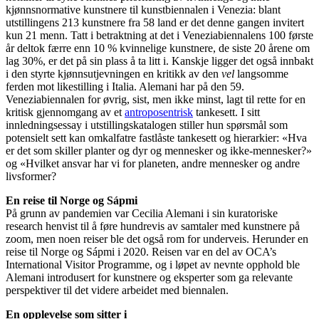
kjønnsnormative kunstnere til kunstbiennalen i Venezia: blant
utstillingens 213 kunstnere fra 58 land er det denne gangen invitert
kun 21 menn. Tatt i betraktning at det i Veneziabiennalens 100 første
år deltok færre enn 10 % kvinnelige kunstnere, de siste 20 årene om
lag 30%, er det på sin plass å ta litt i. Kanskje ligger det også innbakt
i den styrte kjønnsutjevningen en kritikk av den
vel
langsomme
ferden mot likestilling i Italia. Alemani har på den 59.
Veneziabiennalen for øvrig, sist, men ikke minst, lagt til rette for en
kritisk gjennomgang av et
antroposentrisk
tankesett. I sitt
innledningsessay i utstillingskatalogen stiller hun spørsmål som
potensielt sett kan omkalfatre fastlåste tankesett og hierarkier: «Hva
er det som skiller planter og dyr og mennesker og ikke-mennesker?»
og «Hvilket ansvar har vi for planeten, andre mennesker og andre
livsformer?
En reise til Norge og Sápmi
På grunn av pandemien var Cecilia Alemani i sin kuratoriske
research henvist til å føre hundrevis av samtaler med kunstnere på
zoom, men noen reiser ble det også rom for underveis. Herunder en
reise til Norge og Sápmi i 2020. Reisen var en del av OCA’s
International Visitor Programme, og i løpet av nevnte opphold ble
Alemani introdusert for kunstnere og eksperter som ga relevante
perspektiver til det videre arbeidet med biennalen.
En opplevelse som sitter i