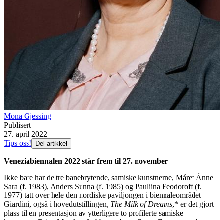
Mona Gjessing
Publisert
27. april 2022
Tips oss!
Del artikkel
Veneziabiennalen 2022 står frem til 27. november
Ikke bare har de tre banebrytende, samiske kunstnerne, Máret Ánne
Sara (f. 1983), Anders Sunna (f. 1985) og Pauliina Feodoroff (f.
1977) tatt over hele den nordiske paviljongen i biennaleområdet
Giardini, også i hovedutstillingen,
The Milk of Dreams
,* er det gjort
plass til en presentasjon av ytterligere to profilerte samiske