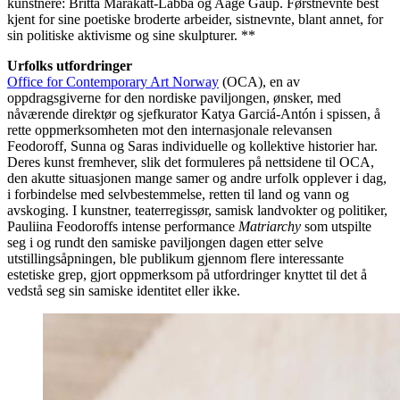
kunstnere: Britta Marakatt-Labba og Aage Gaup. Førstnevnte best
kjent for sine poetiske broderte arbeider, sistnevnte, blant annet, for
sin politiske aktivisme og sine skulpturer. **
Urfolks utfordringer
Office for Contemporary Art Norway
(OCA), en av
oppdragsgiverne for den nordiske paviljongen, ønsker, med
nåværende direktør og sjefkurator Katya Garciá-Antón i spissen, å
rette oppmerksomheten mot den internasjonale relevansen
Feodoroff, Sunna og Saras individuelle og kollektive historier har.
Deres kunst fremhever, slik det formuleres på nettsidene til OCA,
den akutte situasjonen mange samer og andre urfolk opplever i dag,
i forbindelse med selvbestemmelse, retten til land og vann og
avskoging. I kunstner, teaterregissør, samisk landvokter og politiker,
Pauliina Feodoroffs intense performance
Matriarchy
som utspilte
seg i og rundt den samiske paviljongen dagen etter selve
utstillingsåpningen, ble publikum gjennom flere interessante
estetiske grep, gjort oppmerksom på utfordringer knyttet til det å
vedstå seg sin samiske identitet eller ikke.