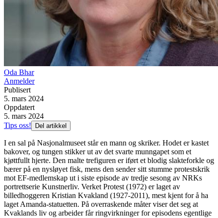
Oda Bhar
Anmelder
Publisert
5. mars 2024
Oppdatert
5. mars 2024
Tips oss!
Del artikkel
I en sal på Nasjonalmuseet står en mann og skriker. Hodet er kastet
bakover, og tungen stikker ut av det svarte munngapet som et
kjøttfullt hjerte. Den malte trefiguren er iført et blodig slakteforkle og
bærer på en nysløyet fisk, mens den sender sitt stumme protestskrik
mot EF-medlemskap ut i siste episode av tredje sesong av NRKs
portrettserie Kunstnerliv. Verket Protest (1972) er laget av
billedhoggeren Kristian Kvakland (1927-2011), mest kjent for å ha
laget Amanda-statuetten. På overraskende måter viser det seg at
Kvaklands liv og arbeider får ringvirkninger for episodens egentlige