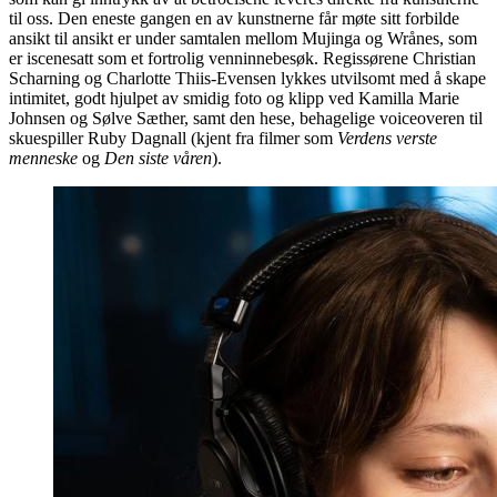
til oss. Den eneste gangen en av kunstnerne får møte sitt forbilde
ansikt til ansikt er under samtalen mellom Mujinga og Wrånes, som
er iscenesatt som et fortrolig venninnebesøk. Regissørene Christian
Scharning og Charlotte Thiis-Evensen lykkes utvilsomt med å skape
intimitet, godt hjulpet av smidig foto og klipp ved Kamilla Marie
Johnsen og Sølve Sæther, samt den hese, behagelige voiceoveren til
skuespiller Ruby Dagnall (kjent fra filmer som
Verdens verste
menneske
og
Den siste våren
).