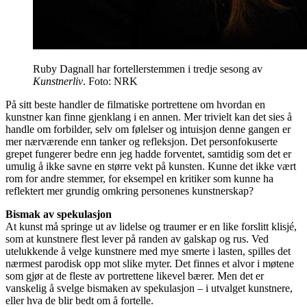
Ruby Dagnall har fortellerstemmen i tredje sesong av
Kunstnerliv
. Foto: NRK
På sitt beste handler de filmatiske portrettene om hvordan en
kunstner kan finne gjenklang i en annen. Mer trivielt kan det sies å
handle om forbilder, selv om følelser og intuisjon denne gangen er
mer nærværende enn tanker og refleksjon. Det personfokuserte
grepet fungerer bedre enn jeg hadde forventet, samtidig som det er
umulig å ikke savne en større vekt på kunsten. Kunne det ikke vært
rom for andre stemmer, for eksempel en kritiker som kunne ha
reflektert mer grundig omkring personenes kunstnerskap?
Bismak av spekulasjon
At kunst må springe ut av lidelse og traumer er en like forslitt klisjé,
som at kunstnere flest lever på randen av galskap og rus. Ved
utelukkende å velge kunstnere med mye smerte i lasten, spilles det
nærmest parodisk opp mot slike myter. Det finnes et alvor i møtene
som gjør at de fleste av portrettene likevel bærer. Men det er
vanskelig å svelge bismaken av spekulasjon – i utvalget kunstnere,
eller hva de blir bedt om å fortelle.