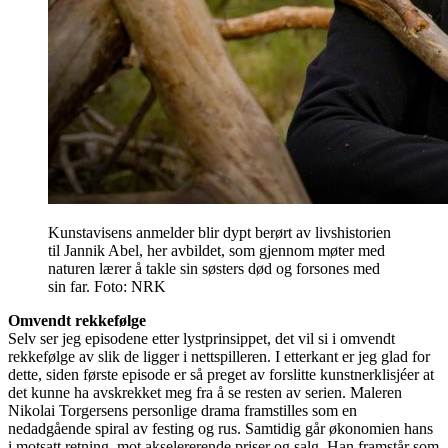
Kunstavisens anmelder blir dypt berørt av livshistorien
til Jannik Abel, her avbildet, som gjennom møter med
naturen lærer å takle sin søsters død og forsones med
sin far. Foto: NRK
Omvendt rekkefølge
Selv ser jeg episodene etter lystprinsippet, det vil si i omvendt
rekkefølge av slik de ligger i nettspilleren. I etterkant er jeg glad for
dette, siden første episode er så preget av forslitte kunstnerklisjéer at
det kunne ha avskrekket meg fra å se resten av serien. Maleren
Nikolai Torgersens personlige drama framstilles som en
nedadgående spiral av festing og rus. Samtidig går økonomien hans
i motsatt retning, mot akselererende priser og salg. Han framstår som