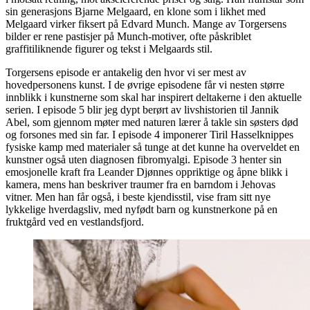
sin generasjons Bjarne Melgaard, en klone som i likhet med
Melgaard virker fiksert på Edvard Munch. Mange av Torgersens
bilder er rene pastisjer på Munch-motiver, ofte påskriblet
graffitiliknende figurer og tekst i Melgaards stil.
Torgersens episode er antakelig den hvor vi ser mest av
hovedpersonens kunst. I de øvrige episodene får vi nesten større
innblikk i kunstnerne som skal har inspirert deltakerne i den aktuelle
serien. I episode 5 blir jeg dypt berørt av livshistorien til Jannik
Abel, som gjennom møter med naturen lærer å takle sin søsters død
og forsones med sin far. I episode 4 imponerer Tiril Hasselknippes
fysiske kamp med materialer så tunge at det kunne ha overveldet en
kunstner også uten diagnosen fibromyalgi. Episode 3 henter sin
emosjonelle kraft fra Leander Djønnes oppriktige og åpne blikk i
kamera, mens han beskriver traumer fra en barndom i Jehovas
vitner. Men han får også, i beste kjendisstil, vise fram sitt nye
lykkelige hverdagsliv, med nyfødt barn og kunstnerkone på en
fruktgård ved en vestlandsfjord.