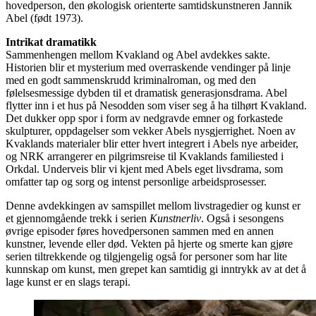
hovedperson, den økologisk orienterte samtidskunstneren Jannik
Abel (født 1973).
Intrikat dramatikk
Sammenhengen mellom Kvakland og Abel avdekkes sakte.
Historien blir et mysterium med overraskende vendinger på linje
med en godt sammenskrudd kriminalroman, og med den
følelsesmessige dybden til et dramatisk generasjonsdrama. Abel
flytter inn i et hus på Nesodden som viser seg å ha tilhørt Kvakland.
Det dukker opp spor i form av nedgravde emner og forkastede
skulpturer, oppdagelser som vekker Abels nysgjerrighet. Noen av
Kvaklands materialer blir etter hvert integrert i Abels nye arbeider,
og NRK arrangerer en pilgrimsreise til Kvaklands familiested i
Orkdal. Underveis blir vi kjent med Abels eget livsdrama, som
omfatter tap og sorg og intenst personlige arbeidsprosesser.
Denne avdekkingen av samspillet mellom livstragedier og kunst er
et gjennomgående trekk i serien
Kunstnerliv
. Også i sesongens
øvrige episoder føres hovedpersonen sammen med en annen
kunstner, levende eller død. Vekten på hjerte og smerte kan gjøre
serien tiltrekkende og tilgjengelig også for personer som har lite
kunnskap om kunst, men grepet kan samtidig gi inntrykk av at det å
lage kunst er en slags terapi.