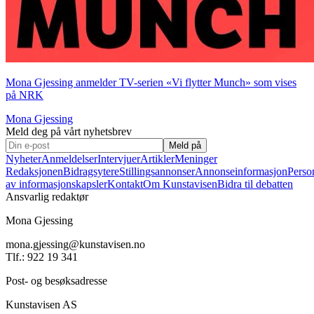
Mona Gjessing anmelder TV-serien «Vi flytter Munch» som vises
på NRK
Mona Gjessing
Meld deg på vårt nyhetsbrev
Meld på
Nyheter
Anmeldelser
Intervjuer
Artikler
Meninger
Redaksjonen
Bidragsytere
Stillingsannonser
Annonseinformasjon
Perso
av informasjonskapsler
Kontakt
Om Kunstavisen
Bidra til debatten
Ansvarlig redaktør
Mona Gjessing
mona.gjessing@kunstavisen.no
Tlf.: 922 19 341
Post- og besøksadresse
Kunstavisen AS