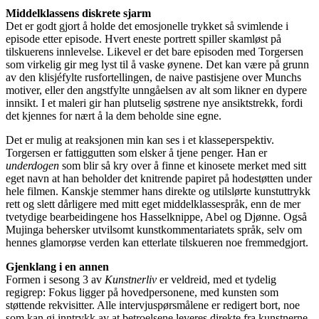
Middelklassens diskrete sjarm
Det er godt gjort å holde det emosjonelle trykket så svimlende i
episode etter episode. Hvert eneste portrett spiller skamløst på
tilskuerens innlevelse. Likevel er det bare episoden med Torgersen
som virkelig gir meg lyst til å vaske øynene. Det kan være på grunn
av den klisjéfylte rusfortellingen, de naive pastisjene over Munchs
motiver, eller den angstfylte unngåelsen av alt som likner en dypere
innsikt. I et maleri gir han plutselig søstrene nye ansiktstrekk, fordi
det kjennes for nært å la dem beholde sine egne.
Det er mulig at reaksjonen min kan ses i et klasseperspektiv.
Torgersen er fattiggutten som elsker å tjene penger. Han er
underdogen
som blir så kry over å finne et kinosete merket med sitt
eget navn at han beholder det knitrende papiret på hodestøtten under
hele filmen. Kanskje stemmer hans direkte og utilslørte kunstuttrykk
rett og slett dårligere med mitt eget middelklassespråk, enn de mer
tvetydige bearbeidingene hos Hasselknippe, Abel og Djønne. Også
Mujinga behersker utvilsomt kunstkommentariatets språk, selv om
hennes glamorøse verden kan etterlate tilskueren noe fremmedgjort.
Gjenklang i en annen
Formen i sesong 3 av
Kunstnerliv
er veldreid, med et tydelig
regigrep: Fokus ligger på hovedpersonene, med kunsten som
støttende rekvisitter. Alle intervjuspørsmålene er redigert bort, noe
som kan gi inntrykk av at betroelsene leveres direkte fra kunstnerne