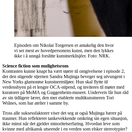
Episoden om Nikolai Torgersen er antakelig den hvor
vi ser mest av hovedpersonens kunst, men den lykkes
ikke i å unngå forslitte kunstnerklisjéer. Foto: NRK.
Science fiction som mulighetsrom
Kontrasten kunne knapt ha vært større til omgivelsene i episode 2,
der den stigende stjernen Sandra Mujinga beveger seg utvungent i
New Yorks glamorøse kunstnermiljøer. Hun skal flytte til
verdensbyen på et lengre OCA-stipend, og inviteres til møter med
kuratorer på MoMA og Guggenheim-museet. Underveis får hun råd
av sin tidligere lærer, den mer etablerte multikunstneren Tori
Wrånes, som har atelier i samme by.
Tross alle suksessfaktorer viser det seg at også Mujinga bærer på
traumer. Hun reflekterer tankevekkende omkring sin egen situasjon,
ikke minst når det gjelder minoritetserfaring. Hvordan leve som
kvinne med afrikansk utseende i en verden som elsker stereotypier?