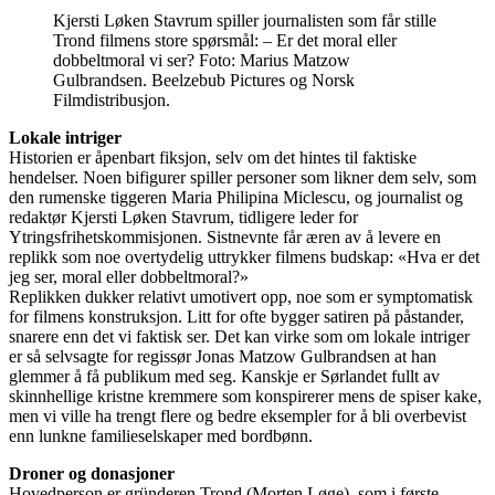
Kjersti Løken Stavrum spiller journalisten som får stille
Trond filmens store spørsmål: – Er det moral eller
dobbeltmoral vi ser? Foto: Marius Matzow
Gulbrandsen. Beelzebub Pictures og Norsk
Filmdistribusjon.
Lokale intriger
Historien er åpenbart fiksjon, selv om det hintes til faktiske
hendelser. Noen bifigurer spiller personer som likner dem selv, som
den rumenske tiggeren Maria Philipina Miclescu, og journalist og
redaktør Kjersti Løken Stavrum, tidligere leder for
Ytringsfrihetskommisjonen. Sistnevnte får æren av å levere en
replikk som noe overtydelig uttrykker filmens budskap: «Hva er det
jeg ser, moral eller dobbeltmoral?»
Replikken dukker relativt umotivert opp, noe som er symptomatisk
for filmens konstruksjon. Litt for ofte bygger satiren på påstander,
snarere enn det vi faktisk ser. Det kan virke som om lokale intriger
er så selvsagte for regissør Jonas Matzow Gulbrandsen at han
glemmer å få publikum med seg. Kanskje er Sørlandet fullt av
skinnhellige kristne kremmere som konspirerer mens de spiser kake,
men vi ville ha trengt flere og bedre eksempler for å bli overbevist
enn lunkne familieselskaper med bordbønn.
Droner og donasjoner
Hovedperson er gründeren Trond (Morten Løge), som i første