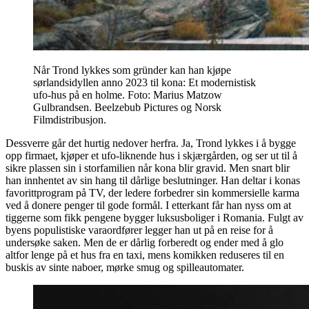
Når Trond lykkes som gründer kan han kjøpe
sørlandsidyllen anno 2023 til kona: Et modernistisk
ufo-hus på en holme. Foto: Marius Matzow
Gulbrandsen. Beelzebub Pictures og Norsk
Filmdistribusjon.
Dessverre går det hurtig nedover herfra. Ja, Trond lykkes i å bygge
opp firmaet, kjøper et ufo-liknende hus i skjærgården, og ser ut til å
sikre plassen sin i storfamilien når kona blir gravid. Men snart blir
han innhentet av sin hang til dårlige beslutninger. Han deltar i konas
favorittprogram på TV, der ledere forbedrer sin kommersielle karma
ved å donere penger til gode formål. I etterkant får han nyss om at
tiggerne som fikk pengene bygger luksusboliger i Romania. Fulgt av
byens populistiske varaordfører legger han ut på en reise for å
undersøke saken. Men de er dårlig forberedt og ender med å glo
altfor lenge på et hus fra en taxi, mens komikken reduseres til en
buskis av sinte naboer, mørke smug og spilleautomater.