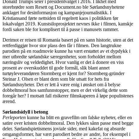
Donald Trumps seier i presidentvalget i 2016. I likhet med
storebrødre som Resett og Document.no ble Sørlandsnyhetene
anklaget for desinformasjon og kampanjejournalistikk. I
Kristiansand førte nettsiden til regelrett kaos i politikken før
lokalvalget 2019. Kunstsiloprosjektet nevnes ikke i filmen, kanskje
fordi saken ble for komplisert til å passe i manusets rammer.
Derimot er reisen til Romania basert på en sann historie, uten at det
rettferdiggjør hvor stor plass den får i filmen. Den langtrukne
parodien på en roadmovie kunne ha vært erstattet av et dypdykk i
mer utbredte sørlandske særegenheter, som forholdet mellom
næringsliv og veldedighet. Hvor vanlig er det å donere en viss
prosent av overskuddet til gode formål, slik blant annet
turtøyleverandøren Stormberg er kjent for? Stormberg-gründer
Steinar J. Olsen er blant dem som ble utsatt for hets fra
Sørlandsnyheter. Det er lett å være enig i ønsket om å belyse
dobbeltmoral hos samfunnstopper, men er det virkelig dette som
foregår her? I motsatt fall risikerer filmskaperen å løpe populistenes
ærend.
Sørlandsidyll i betong
Perleporten
kunne ha blitt en gravefilm om falske nyheter, eller en
satire over kristen dobbeltmoral. Den lykkes sånn passe med begge
deler. Sørlandspietismens joviale sider, med kakefat og absurde
omgangsformer, har vært parodiert bedre av andre, for eksempel i