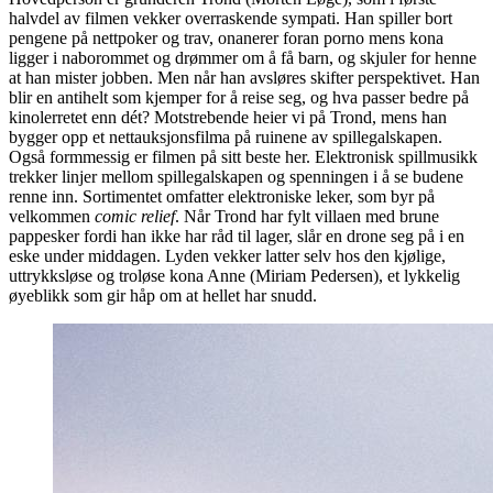
halvdel av filmen vekker overraskende sympati. Han spiller bort
pengene på nettpoker og trav, onanerer foran porno mens kona
ligger i naborommet og drømmer om å få barn, og skjuler for henne
at han mister jobben. Men når han avsløres skifter perspektivet. Han
blir en antihelt som kjemper for å reise seg, og hva passer bedre på
kinolerretet enn dét? Motstrebende heier vi på Trond, mens han
bygger opp et nettauksjonsfilma på ruinene av spillegalskapen.
Også formmessig er filmen på sitt beste her. Elektronisk spillmusikk
trekker linjer mellom spillegalskapen og spenningen i å se budene
renne inn. Sortimentet omfatter elektroniske leker, som byr på
velkommen
comic relief
. Når Trond har fylt villaen med brune
pappesker fordi han ikke har råd til lager, slår en drone seg på i en
eske under middagen. Lyden vekker latter selv hos den kjølige,
uttrykksløse og troløse kona Anne (Miriam Pedersen), et lykkelig
øyeblikk som gir håp om at hellet har snudd.