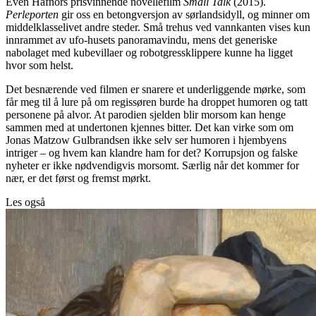
Even Hafnors prisvinnende novellefilm
Small Talk
(2015).
Perleporten
gir oss en betongversjon av sørlandsidyll, og minner om
middelklasselivet andre steder. Små trehus ved vannkanten vises kun
innrammet av ufo-husets panoramavindu, mens det generiske
nabolaget med kubevillaer og robotgressklippere kunne ha ligget
hvor som helst.
Det besnærende ved filmen er snarere et underliggende mørke, som
får meg til å lure på om regissøren burde ha droppet humoren og tatt
personene på alvor. At parodien sjelden blir morsom kan henge
sammen med at undertonen kjennes bitter. Det kan virke som om
Jonas Matzow Gulbrandsen ikke selv ser humoren i hjembyens
intriger – og hvem kan klandre ham for det? Korrupsjon og falske
nyheter er ikke nødvendigvis morsomt. Særlig når det kommer for
nær, er det først og fremst mørkt.
Les også