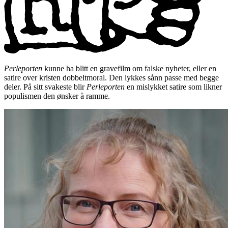
Perleporten
kunne ha blitt en gravefilm om falske nyheter, eller en
satire over kristen dobbeltmoral. Den lykkes sånn passe med begge
deler. På sitt svakeste blir
Perleporten
en mislykket satire som likner
populismen den ønsker å ramme.