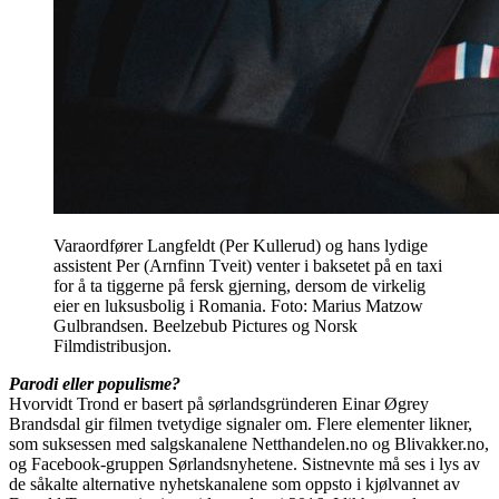
Varaordfører Langfeldt (Per Kullerud) og hans lydige
assistent Per (Arnfinn Tveit) venter i baksetet på en taxi
for å ta tiggerne på fersk gjerning, dersom de virkelig
eier en luksusbolig i Romania. Foto: Marius Matzow
Gulbrandsen. Beelzebub Pictures og Norsk
Filmdistribusjon.
Parodi eller populisme?
Hvorvidt Trond er basert på sørlandsgründeren Einar Øgrey
Brandsdal gir filmen tvetydige signaler om. Flere elementer likner,
som suksessen med salgskanalene Netthandelen.no og Blivakker.no,
og Facebook-gruppen Sørlandsnyhetene. Sistnevnte må ses i lys av
de såkalte alternative nyhetskanalene som oppsto i kjølvannet av