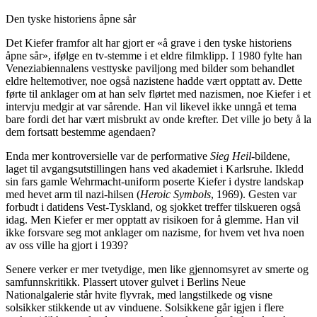
Den tyske historiens åpne sår
Det Kiefer framfor alt har gjort er «å grave i den tyske historiens
åpne sår», ifølge en tv-stemme i et eldre filmklipp. I 1980 fylte han
Veneziabiennalens vesttyske paviljong med bilder som behandlet
eldre heltemotiver, noe også nazistene hadde vært opptatt av. Dette
førte til anklager om at han selv flørtet med nazismen, noe Kiefer i et
intervju medgir at var sårende. Han vil likevel ikke unngå et tema
bare fordi det har vært misbrukt av onde krefter. Det ville jo bety å la
dem fortsatt bestemme agendaen?
Enda mer kontroversielle var de performative
Sieg Heil
-bildene,
laget til avgangsutstillingen hans ved akademiet i Karlsruhe. Ikledd
sin fars gamle Wehrmacht-uniform poserte Kiefer i dystre landskap
med hevet arm til nazi-hilsen (
Heroic Symbols
, 1969). Gesten var
forbudt i datidens Vest-Tyskland, og sjokket treffer tilskueren også
idag. Men Kiefer er mer opptatt av risikoen for å glemme. Han vil
ikke forsvare seg mot anklager om nazisme, for hvem vet hva noen
av oss ville ha gjort i 1939?
Senere verker er mer tvetydige, men like gjennomsyret av smerte og
samfunnskritikk. Plassert utover gulvet i Berlins Neue
Nationalgalerie står hvite flyvrak, med langstilkede og visne
solsikker stikkende ut av vinduene. Solsikkene går igjen i flere