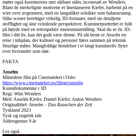
møter også kunstnerens mer sårbare sider, iscenesatt av Wenders.
Blant de merkeligste motivene er linedanseren Kiefer, barbeint på en
wire over avgrunnen, med en langstilket solsikke som balansestang.
Slike scener berettiger virkelig 3D-formatet, med sin detaljerte
stofflighet og sine svimlende perspektiver. Kunstnerportrettet er fullt
på høyde med en retrospektiv museumsutstilling. Skal du se én 3D-
film i ditt liv, kan det godt være denne. På sitt beste er
Anselm
en
reise i tidsplan, der kulisser og personer føres sammen på teknisk
finurlige måter. Mangfoldige hendelser i et langt kunstnerliv flyter
over hverandre som slør.
FAKTA
Anselm
Månedens film på Cinemateket i Oslo:
https://www.cinemateket.no/filmer/anselm
Kunstdokumentar i 3D
Regi: Wim Wenders
Med: Anselm Kiefer, Daniel Kiefer, Anton Wenders
Originaltittel:
Anselm – Das Rauschen der Zeit
Tyskland 2023
Tysk og engelsk tale
Aldersgrense 9 år
Les også