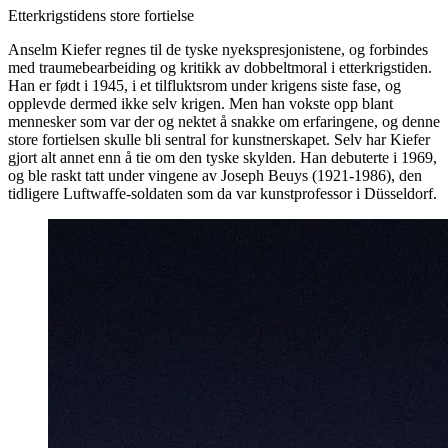
Etterkrigstidens store fortielse
Anselm Kiefer regnes til de tyske nyekspresjonistene, og forbindes
med traumebearbeiding og kritikk av dobbeltmoral i etterkrigstiden.
Han er født i 1945, i et tilfluktsrom under krigens siste fase, og
opplevde dermed ikke selv krigen. Men han vokste opp blant
mennesker som var der og nektet å snakke om erfaringene, og denne
store fortielsen skulle bli sentral for kunstnerskapet. Selv har Kiefer
gjort alt annet enn å tie om den tyske skylden. Han debuterte i 1969,
og ble raskt tatt under vingene av Joseph Beuys (1921-1986), den
tidligere Luftwaffe-soldaten som da var kunstprofessor i Düsseldorf.