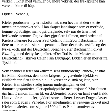
verker, i likhet med valmuer og andre vekster, der frøkapslene kan
være en kime til håp.
Døden i Venedig
Kiefer produserer myter i storformat, men hevder at den største
myten er mennesket selv. Han skaper landskaper som er morbide,
tomme og ødslige, men også dragende, selv når de taler med
hviskende stemme. Og hvisker gjør flere i filmen, med ordene til
Kiefers litterære forbilder Paul Celan og Ingeborg Backmann. På
flere malerier er de sitert, i spennet mellom det eksistensielle og det
tyske. «Ich, mit der Deutschen Sprache», sier Bachmann i diktet
Exil
. Jeg, med det tyske språket. «Der Tod ist ein Meister aus
Deutschland», skriver Celan i sin
Dødsfuge
. Døden er en mester fra
Tyskland.
Selv snakker Kiefer om «tilværelsens uutholdelige letthet», et sitat
fra Milan Kundera, den kalde krigens nylig avdøde tsjekkiske
eksilforfatter. Sett i forhold til universet er vi små og lette, sier
Kiefer. Han streifer stadig innom undergangen; er det
dommedagsprofetier, eller apokalyptiske meditasjoner? Mot slutten
går han gjennom filmen lik en dødsengel, ikledd en lang svart frakk.
Han vandrer i tunneler, sykler i store atelierer, krysser Dogepalassets
saler som Døden i Venedig. For anledningen er veggene dekket med
Kiefers malerier, som skjuler 1500-tallets Paradismotiver av