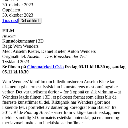
30. oktober 2023
Oppdatert
30. oktober 2023
Tips oss!
Del artikkel
FILM
Anselm
Kunstdokumentar i 3D
Regi: Wim Wenders
Med: Anselm Kiefer, Daniel Kiefer, Anton Wenders
Originaltittel:
Anselm – Das Rauschen der Zeit
Tyskland 2023
Se filmen på
Cinemateket i Oslo
fredag 03.11 kl.18.30 og søndag
05.11 kl.18.30
Wim Wenders’ kinofilm om billedkunstneren Anselm Kiefe lar
tilskueren gå nærmest fysisk inn i kunstnerens mest omfangsrike
verker. Det var utvilsomt derfor – for å oppnå en slik virkning – at
Wenders lagde filmen i 3D, et påkostet format som ellers blir de
færreste kunstfilmer til del. Riktignok har Wenders gjort noe
liknende før, i portrettet av danser og koreograf Pina Bausch fra
2011. Både
Pina
og
Anselm
viser fram viktige kunstnerskap, men
utvider samtidig 3D-formatets estetiske potensial, på en annen og
mer lavmælt måte enn i hektiske actionfilmer.