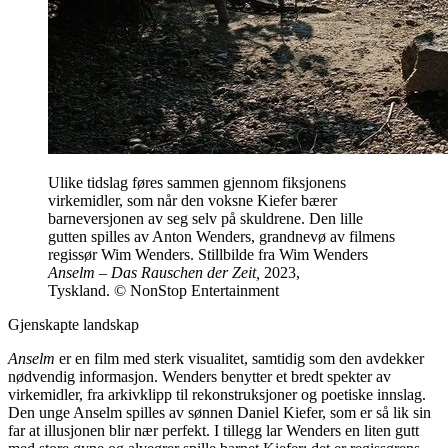
Ulike tidslag føres sammen gjennom fiksjonens
virkemidler, som når den voksne Kiefer bærer
barneversjonen av seg selv på skuldrene. Den lille
gutten spilles av Anton Wenders, grandnevø av filmens
regissør Wim Wenders. Stillbilde fra Wim Wenders
Anselm – Das Rauschen der Zeit,
2023,
Tyskland. © NonStop Entertainment
Gjenskapte landskap
Anselm
er en film med sterk visualitet, samtidig som den avdekker
nødvendig informasjon. Wenders benytter et bredt spekter av
virkemidler, fra arkivklipp til rekonstruksjoner og poetiske innslag.
Den unge Anselm spilles av sønnen Daniel Kiefer, som er så lik sin
far at illusjonen blir nær perfekt. I tillegg lar Wenders en liten gutt