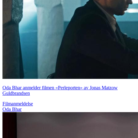
Oda Bhar anmelder filmen «Perleporten» av Jonas Matzow
Guldbrandsen
Filmanmeldelse
Oda Bhar