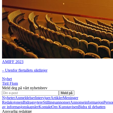
AMIFF 2023
– Utenfor flertallets siktlinjer
Nyhet
Tiril Flom
Meld deg på vårt nyhetsbrev
Meld på
Nyheter
Anmeldelser
Intervjuer
Artikler
Meninger
Redaksjonen
Bidragsytere
Stillingsannonser
Annonseinformasjon
Perso
av informasjonskapsler
Kontakt
Om Kunstavisen
Bidra til debatten
Ansvarlig redaktør