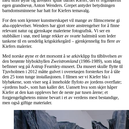
med store øyne og alveører spille barnet Kiefer; det er regissørens
egen grandnevø, Anton Wenders. Grepet antyder betydningen
barndomsminnene har hatt for Kiefers temavalg.
For den som kjenner kunstnerskapet vil mange av filmscenene gi
aha-opplevelser. Wenders har gjort store anstrengelser for å finne
relevant natur og gjenskape maleriene fotografisk. Vi ser en
stubbåker i snø, med lange rekker av svarte halmstrå som leder
tankene til en uendelig krigskirkegård – gjenkjennelig fra flere av
Kiefers malerier.
Med norske øyne er det morsomt å se arkivklipp fra tilblivelsen av
den berømte blybokhyllen
Zweistromland
(1986-1989), som idag
befinner seg på Astrup Fearnley-museet. Da museet skulle flytte til
Tjuvholmen i 2012 måtte gulvet i overetasjen forsterkes for å tåle
den 25 tonn tunge installasjonen. I filmen ser vi Kiefer bla i
blybøkene, som viser seg å inneholde flyfoto av jordens overflate;
«jordens hud», som han kaller det. Uansett hva som skjer håper
Kiefer at den kan oppleves her de neste par tusen årene; et
forgjengelighetens minne bevart i et av verdens mest bestandige,
men også giftige materialer.