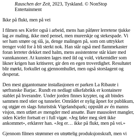
Rauschen der Zeit,
2023, Tyskland. © NonStop
Entertainment
Ikke på flukt, men på vei
I filmen ses Kiefer også i arbeid, mens han påfører lerretene tjukke
lag av maling, ikke med pensel, men murerskje og stekespade. Vi
ser ham smøre og slå, ja, denge malingen på, som om uttrykket
trenger vold for å bli sterkt nok. Han står også med flammekaster
foran lerreter dekket med halm, mens assistentene står klare med
vannkanoner. At kunsten lages med ild og vold, virkemidler som
likner krigen han kritiserer, gir den en egen troverdighet. Resultatet
blir mørkt, forkullet og gjennomhullet, men også storslagent og
desperat.
Den mest gigantomane installasjonen er parken La Ribaute i
sørfranske Barjac. Rundt en nedlagt silkefabrikk er kontainere
stablet på hverandre. Under jorden finnes krypter, og alt bindes
sammen med stier og tunneler. Området er nylig åpnet for publikum,
og utgjør en slags futuristisk Vigelandspark; oppstått av én manns
visjon, men utført av mengder med ansatte. Bare mausoleet mangler,
siden Kiefer fortsatt er i full vigør. «Jeg føler meg slett ikke
ankommet», erklærer han. «Jeg er… ikke på flukt, men på vei.»
Gjennom filmen strømmer en utrøttelig produksjonskraft, men vi