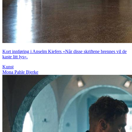
Kort innføring i Anselm Kiefers «Når disse skriftene brennes vil de
kaste litt lys».
Kunst
Mona Pahle Bjerke